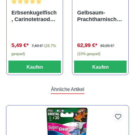
Durchschnittliche Bewertung von 5 von 5 Sternen
Gelbsaum-
Erbsenkugelfisch
Prachtharnischw
, Carinotetraodon
els, L81,
travancoricus
Baryancistrus
(Minifisch)
spec., 6-8 cm
62,99 €*
5,49 €*
69,99 €*
7,49 €*
(26.7%
(10% gespart)
gespart)
Kaufen
Kaufen
Ähnliche Artikel