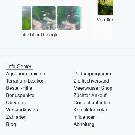
Veröffentlicht auf Google
licht auf Google
Info-Center
Aquarium-Lexikon
Partnerprogramm
Terrarium-Lexikon
Zierfischversand
Bestell-Hilfe
Meerwasser Shop
Bonuspunkte
Züchter-Ankauf
Über uns
Content anbieten
Versandkosten
Kontaktformular
Zahlarten
Influencer
Blog
Abholung