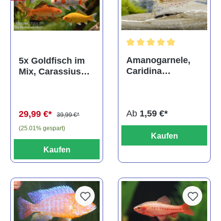
Durchschnittliche Bewertun
Amanogarnele,
5x Goldfisch im
Caridina
Mix, Carassius
multidentata
auratus
(Kaltwasser)
Ab
1,59 €*
29,99 €*
39,99 €*
(25.01% gespart)
Kaufen
Kaufen