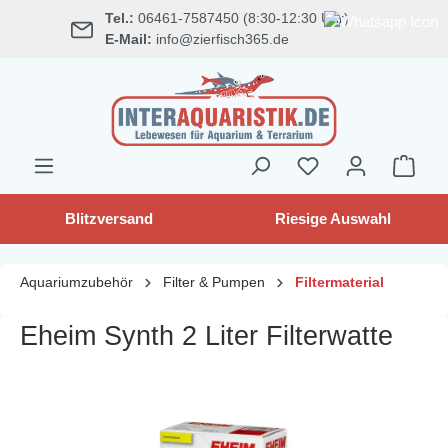
Tel.:
06461-7587450 (8:30-12:30 Uhr)
alt springen
E-Mail:
info@zierfisch365.de
Blitzversand
Riesige Auswahl
Aquariumzubehör
Filter & Pumpen
Filtermaterial
Eheim Synth 2 Liter Filterwatte
Bildergalerie überspringen