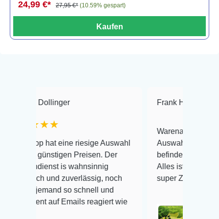
24,99 €*
27,95 €*
(10.59% gespart)
Kaufen
ollinger
Frank Hackmayer
★★
★★
Warenanlieferung Top und die
 hat eine riesige Auswahl
Auswahl plus gesundheitliche
ünstigen Preisen. Der
befinden der Fische einwandfr
enst is wahnsinnig
Alles ist quick lebendig und i
h und zuverlässig, noch
super Zustand. Gerne wieder 
emand so schnell und
 auf Emails reagiert wie