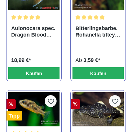
Durchschnittliche Bewertu
Durchschnittliche Bewertung von 5 von 5 Sternen
Bitterlingsbarbe,
Aulonocara spec.
Rohanella titteya,
Dragon Blood
ehem. Puntius
albino, DNZ
titteya
Ab
3,59 €*
18,99 €*
Kaufen
Kaufen
%
%
Tipp