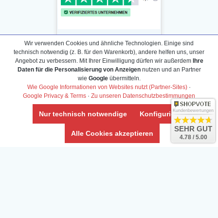
Wir verwenden Cookies und ähnliche Technologien. Einige sind
technisch notwendig (z. B. für den Warenkorb), andere helfen uns, unser
Angebot zu verbessern. Mit Ihrer Einwilligung dürfen wir außerdem
Ihre
Daten für die Personalisierung von Anzeigen
nutzen und an Partner
Daten­schutz­erklärung
wie
Google
übermitteln.
Widerrufs­recht /Widerrufs­formular
Wie Google Informationen von Websites nutzt (Partner-Sites)
·
Google Privacy & Terms
·
Zu unseren Datenschutzbestimmungen
AGB & Info
Impressum
Kundenbewertungen
Nur technisch notwendige
Konfigurieren
Umwelt und Entsorgung
SEHR GUT
Alle Cookies akzeptieren
4.78 / 5.00
Vertrag widerrufen
* Alle Preise inkl. ges. MwSt. zzgl.
Versandkosten
Zierfische, Garnelen, Krebse, Wasserschnecken (Wirbellose),
Aquarienpflanzen & Aquarium-Zubehör preiswert online kaufen.
© Copyright 2024 Interaquaristik.de Shop, Aquarium und
Gartenteich Shop. Alle Rechte vorbehalten.