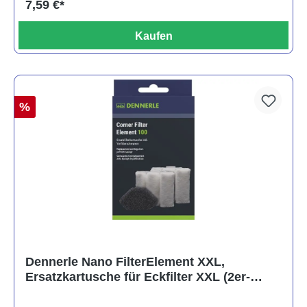
7,59 €*
Kaufen
%
Dennerle Nano FilterElement XXL,
Ersatzkartusche für Eckfilter XXL (2er-
Pack)