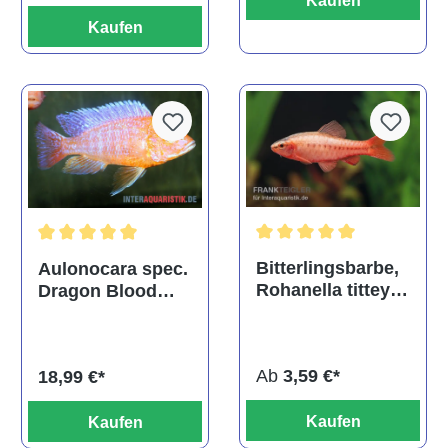
Kaufen
Kaufen
Durchschnittliche Bewertu
Durchschnittliche Bewertung von 5 von 5 Sternen
Bitterlingsbarbe,
Aulonocara spec.
Rohanella titteya,
Dragon Blood
ehem. Puntius
albino, DNZ
titteya
Ab
3,59 €*
18,99 €*
Kaufen
Kaufen