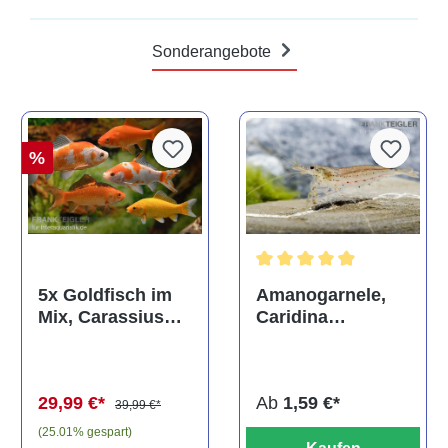
Sonderangebote
%
Durchschnittliche Bewertun
Amanogarnele,
5x Goldfisch im
Caridina
Mix, Carassius
multidentata
auratus
(Kaltwasser)
Ab
1,59 €*
29,99 €*
39,99 €*
(25.01% gespart)