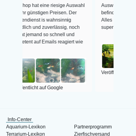
p hat eine riesige Auswahl
Auswahl plus gesundheitlic
 günstigen Preisen. Der
befinden der Fische einwandf
ienst is wahnsinnig
Alles ist quick lebendig und 
ich und zuverlässig, noch
super Zustand. Gerne wiede
 jemand so schnell und
nt auf Emails reagiert wie
Veröffentlicht auf Google
tlicht auf Google
Info-Center
Aquarium-Lexikon
Partnerprogramm
Terrarium-Lexikon
Zierfischversand