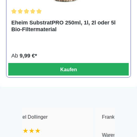
Durchschnittliche Bewertung von 5 von 5 Sternen
Eheim SubstratPRO 250ml, 1l, 2l oder 5l
Bio-Filtermaterial
Ab
9,99 €*
Kaufen
Dollinger
Frank Hackmayer
★
★★★
Warenanlieferung Top und d