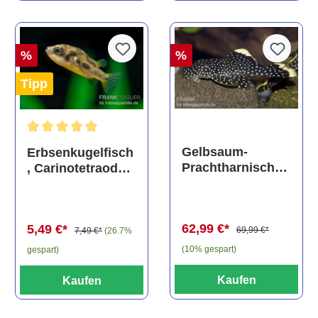
%
%
Tipp
Durchschnittliche Bewertung von 5 von 5 Sternen
Gelbsaum-
Erbsenkugelfisch
Prachtharnischw
, Carinotetraodon
els, L81,
travancoricus
Baryancistrus
(Minifisch)
spec., 6-8 cm
62,99 €*
5,49 €*
69,99 €*
7,49 €*
(26.7%
(10% gespart)
gespart)
Kaufen
Kaufen