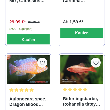
Caridina
Mix, Carassius
multidentata
auratus
(Kaltwasser)
Ab
1,59 €*
29,99 €*
39,99 €*
(25.01% gespart)
Kaufen
Kaufen
Durchschnittliche Bewertu
Durchschnittliche Bewertung von 5 von 5 Sternen
Bitterlingsbarbe,
Aulonocara spec.
Rohanella titteya,
Dragon Blood
ehem. Puntius
albino, DNZ