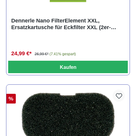
Dennerle Nano FilterElement XXL,
Ersatzkartusche für Eckfilter XXL (2er-
Pack)
24,99 €*
26,99 €*
(7.41% gespart)
Kaufen
%