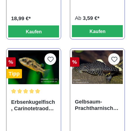
titteya
Ab
3,59 €*
18,99 €*
Kaufen
Kaufen
%
%
Tipp
Durchschnittliche Bewertung von 5 von 5 Sternen
Gelbsaum-
Erbsenkugelfisch
Prachtharnischw
, Carinotetraodon
els, L81,
travancoricus
Baryancistrus
(Minifisch)
spec., 6-8 cm