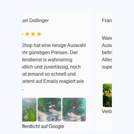
 Dollinger
Frank Hackmayer
★
★★★
Warenanlieferung Top und d
p hat eine riesige Auswahl
Auswahl plus gesundheitlic
 günstigen Preisen. Der
befinden der Fische einwand
dienst is wahnsinnig
Alles ist quick lebendig und
ich und zuverlässig, noch
super Zustand. Gerne wiede
 jemand so schnell und
nt auf Emails reagiert wie
Veröffentlicht auf Google
ntlicht auf Google