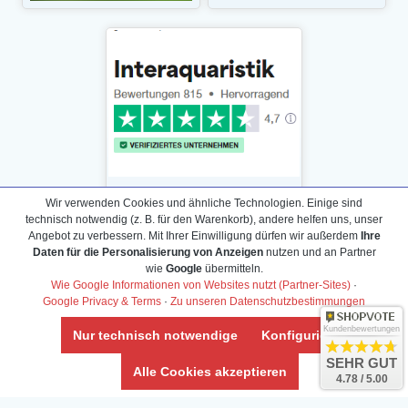
Wir verwenden Cookies und ähnliche Technologien. Einige sind
technisch notwendig (z. B. für den Warenkorb), andere helfen uns, unser
Angebot zu verbessern. Mit Ihrer Einwilligung dürfen wir außerdem
Ihre
Daten für die Personalisierung von Anzeigen
nutzen und an Partner
Daten­schutz­erklärung
wie
Google
übermitteln.
Widerrufs­recht /Widerrufs­formular
Wie Google Informationen von Websites nutzt (Partner-Sites)
·
Google Privacy & Terms
·
Zu unseren Datenschutzbestimmungen
AGB & Info
Impressum
Kundenbewertungen
Nur technisch notwendige
Konfigurieren
Umwelt und Entsorgung
SEHR GUT
Alle Cookies akzeptieren
4.78 / 5.00
Vertrag widerrufen