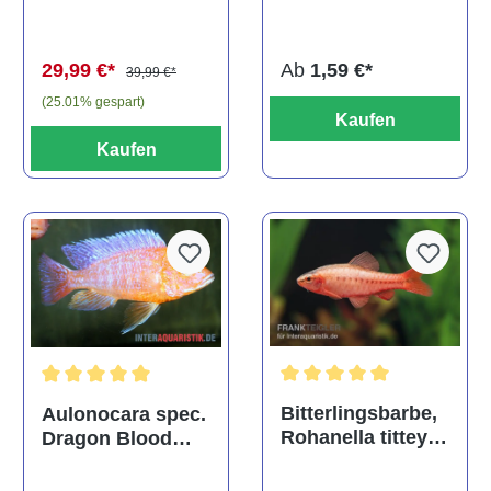
multidentata
auratus
(Kaltwasser)
Ab
1,59 €*
29,99 €*
39,99 €*
(25.01% gespart)
Kaufen
Kaufen
Durchschnittliche Bewertu
Durchschnittliche Bewertung von 5 von 5 Sternen
Bitterlingsbarbe,
Aulonocara spec.
Rohanella titteya,
Dragon Blood
ehem. Puntius
albino, DNZ
titteya