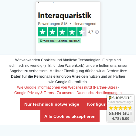
Wir verwenden Cookies und ähnliche Technologien. Einige sind
technisch notwendig (z. B. für den Warenkorb), andere helfen uns, unser
Angebot zu verbessern. Mit Ihrer Einwilligung dürfen wir außerdem
Ihre
Daten für die Personalisierung von Anzeigen
nutzen und an Partner
Daten­schutz­erklärung
wie
Google
übermitteln.
Widerrufs­recht /Widerrufs­formular
Wie Google Informationen von Websites nutzt (Partner-Sites)
·
Google Privacy & Terms
·
Zu unseren Datenschutzbestimmungen
AGB & Info
Impressum
Kundenbewertungen
Nur technisch notwendige
Konfigurieren
Umwelt und Entsorgung
SEHR GUT
Alle Cookies akzeptieren
4.78 / 5.00
Vertrag widerrufen