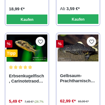
Ab
3,59 €*
18,99 €*
Kaufen
Kaufen
%
%
Tipp
Durchschnittliche Bewertung von 5 von 5 Sternen
Gelbsaum-
Erbsenkugelfisch
Prachtharnischw
, Carinotetraodon
els, L81,
travancoricus
Baryancistrus
(Minifisch)
spec., 6-8 cm
62,99 €*
5,49 €*
69,99 €*
7,49 €*
(26.7%