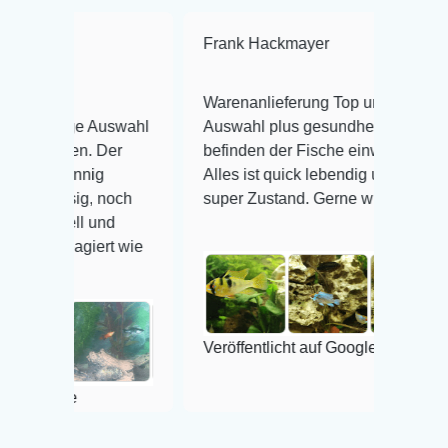
Frank Hackmayer
★★★★
Warenanlieferung Top und die
iesige Auswahl
Auswahl plus gesundheitliches
eisen. Der
befinden der Fische einwandfrei.
hnsinnig
Alles ist quick lebendig und im
lässig, noch
super Zustand. Gerne wieder 😃
chnell und
 reagiert wie
Veröffentlicht auf Google
oogle