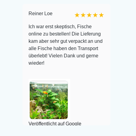
Reiner Loe
Michele
★★★
★★★★★
★★
Ich war erst skeptisch, Fische
e
online zu bestellen! Die Lieferung
es
Ich hab
kam aber sehr gut verpackt an und
rei.
Grasnat
alle Fische haben den Transport
im
bestell
überlebt! Vielen Dank und gerne
 😃
innerha
wieder!
per Go!
artgere
Pflegli
begrüße
Veröffe
Veröffentlicht auf Google