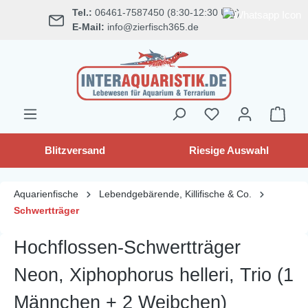
Tel.:
06461-7587450 (8:30-12:30 Uhr)
alt springen
E-Mail:
info@zierfisch365.de
Blitzversand
Riesige Auswahl
Aquarienfische
Lebendgebärende, Killifische & Co.
Schwertträger
Hochflossen-Schwertträger
Neon, Xiphophorus helleri, Trio (1
Männchen + 2 Weibchen)