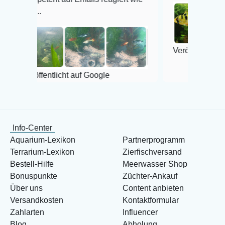
Veröffentlicht auf Google
ntlicht auf Google
Info-Center
Aquarium-Lexikon
Partnerprogramm
Terrarium-Lexikon
Zierfischversand
Bestell-Hilfe
Meerwasser Shop
Bonuspunkte
Züchter-Ankauf
Über uns
Content anbieten
Versandkosten
Kontaktformular
Zahlarten
Influencer
Blog
Abholung