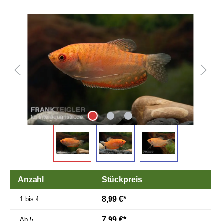
Bildergalerie überspringen
Anzahl
Stückpreis
8,99 €*
1 bis 4
7,99 €*
Ab
5