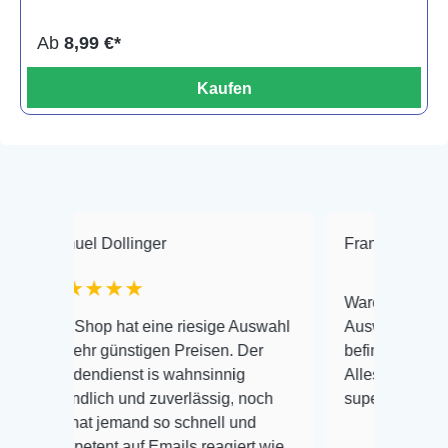
Ab
8,99 €*
Kaufen
 Dollinger
Frank Hackmayer
★
★★★
Warenanlieferung Top und d
p hat eine riesige Auswahl
Auswahl plus gesundheitlic
 günstigen Preisen. Der
befinden der Fische einwand
dienst is wahnsinnig
Alles ist quick lebendig und
ich und zuverlässig, noch
super Zustand. Gerne wiede
 jemand so schnell und
nt auf Emails reagiert wie