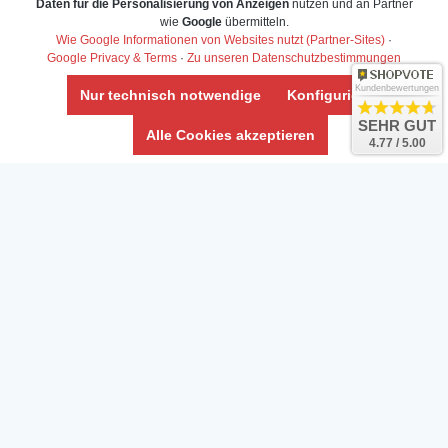
Daten für die Personalisierung von Anzeigen
nutzen und an Partner
Daten­schutz­erklärung
wie
Google
übermitteln.
Widerrufs­recht /Widerrufs­formular
Wie Google Informationen von Websites nutzt (Partner-Sites)
·
Google Privacy & Terms
·
Zu unseren Datenschutzbestimmungen
AGB & Info
Impressum
Kundenbewertungen
Nur technisch notwendige
Konfigurieren
Umwelt und Entsorgung
SEHR GUT
Alle Cookies akzeptieren
4.77 / 5.00
Vertrag widerrufen
* Alle Preise inkl. ges. MwSt. zzgl.
Versandkosten
Zierfische, Garnelen, Krebse, Wasserschnecken (Wirbellose),
Aquarienpflanzen & Aquarium-Zubehör preiswert online kaufen.
© Copyright 2024 Interaquaristik.de Shop, Aquarium und
Gartenteich Shop. Alle Rechte vorbehalten.