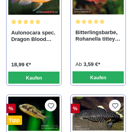
Durchschnittliche Bewertu
Durchschnittliche Bewertung von 5 von 5 Sternen
Bitterlingsbarbe,
Aulonocara spec.
Rohanella titteya,
Dragon Blood
ehem. Puntius
albino, DNZ
titteya
Ab
3,59 €*
18,99 €*
Kaufen
Kaufen
%
%
Tipp