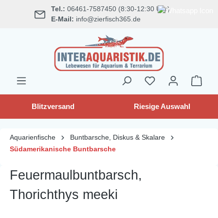
Tel.:
06461-7587450 (8:30-12:30 Uhr)
alt springen
E-Mail:
info@zierfisch365.de
Blitzversand
Riesige Auswahl
Aquarienfische
Buntbarsche, Diskus & Skalare
Südamerikanische Buntbarsche
Feuermaulbuntbarsch,
Thorichthys meeki