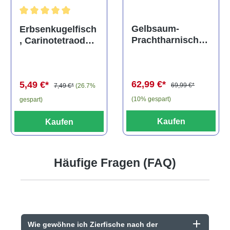
Durchschnittliche Bewertung von 5 von 5 Sternen
Gelbsaum-
Erbsenkugelfisch
Prachtharnischw
, Carinotetraodon
els, L81,
travancoricus
Baryancistrus
(Minifisch)
spec., 6-8 cm
62,99 €*
5,49 €*
69,99 €*
7,49 €*
(26.7%
(10% gespart)
gespart)
Kaufen
Kaufen
Häufige Fragen (FAQ)
Wie gewöhne ich Zierfische nach der