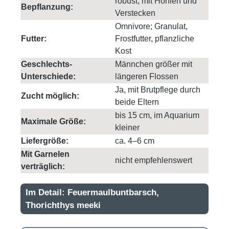
robust, mit Höhlen und
Bepflanzung:
Verstecken
Omnivore; Granulat,
Futter:
Frostfutter, pflanzliche
Kost
Geschlechts-
Männchen größer mit
Unterschiede:
längeren Flossen
Ja, mit Brutpflege durch
Zucht möglich:
beide Eltern
bis 15 cm, im Aquarium
Maximale Größe:
kleiner
Liefergröße:
ca. 4–6 cm
Mit Garnelen
nicht empfehlenswert
verträglich:
Im Detail: Feuermaulbuntbarsch,
Thorichthys meeki