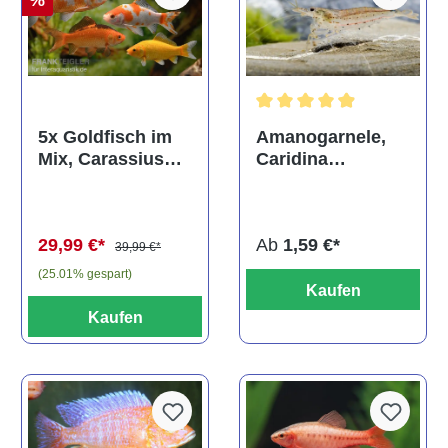
%
Durchschnittliche Bewertun
Amanogarnele,
5x Goldfisch im
Caridina
Mix, Carassius
multidentata
auratus
(Kaltwasser)
Ab
1,59 €*
29,99 €*
39,99 €*
(25.01% gespart)
Kaufen
Kaufen