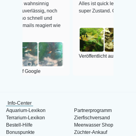
hnsinnig
Alles ist quick lebendig und im
lässig, noch
super Zustand. Gerne wieder 😃
chnell und
s reagiert wie
Veröffentlicht auf Google
oogle
Info-Center
Aquarium-Lexikon
Partnerprogramm
Terrarium-Lexikon
Zierfischversand
Bestell-Hilfe
Meerwasser Shop
Bonuspunkte
Züchter-Ankauf