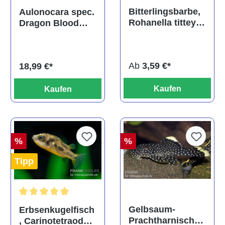
Durchschnittliche Bewertu
Durchschnittliche Bewertung von 5 von 5 Sternen
Bitterlingsbarbe,
Aulonocara spec.
Rohanella titteya,
Dragon Blood
ehem. Puntius
albino, DNZ
titteya
Ab
3,59 €*
18,99 €*
Kaufen
Kaufen
%
%
Tipp
Durchschnittliche Bewertung von 5 von 5 Sternen
Gelbsaum-
Erbsenkugelfisch
Prachtharnischw
, Carinotetraodon