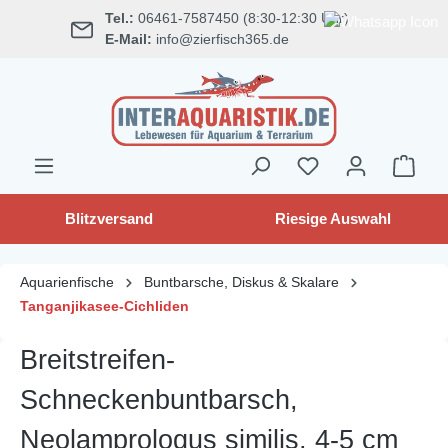
Tel.:
06461-7587450 (8:30-12:30 Uhr)
alt springen
E-Mail:
info@zierfisch365.de
Blitzversand
Riesige Auswahl
Aquarienfische
Buntbarsche, Diskus & Skalare
Tanganjikasee-Cichliden
Breitstreifen-
Schneckenbuntbarsch,
Neolamprologus similis, 4-5 cm