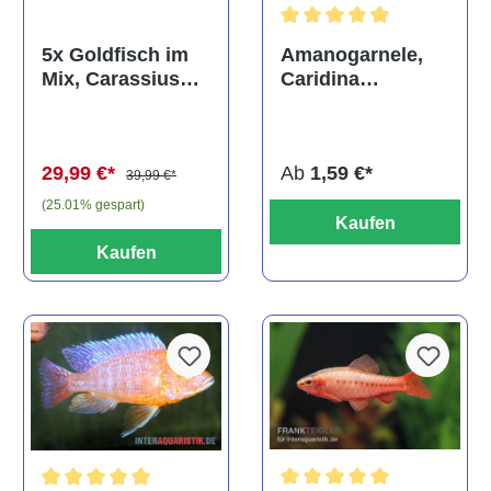
Durchschnittliche Bewertun
Amanogarnele,
5x Goldfisch im
Caridina
Mix, Carassius
multidentata
auratus
(Kaltwasser)
Ab
1,59 €*
29,99 €*
39,99 €*
(25.01% gespart)
Kaufen
Kaufen