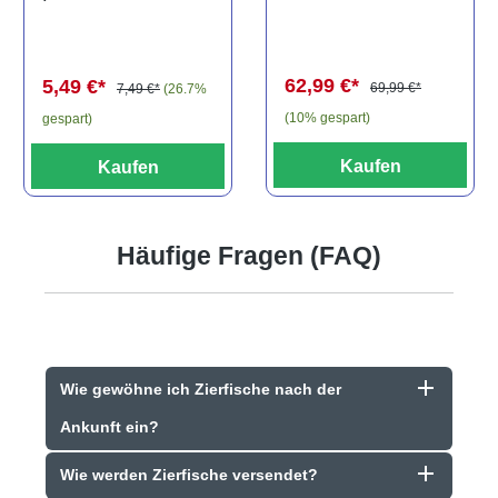
els, L81,
travancoricus
Baryancistrus
(Minifisch)
spec., 6-8 cm
62,99 €*
5,49 €*
69,99 €*
7,49 €*
(26.7%
(10% gespart)
gespart)
Kaufen
Kaufen
Häufige Fragen (FAQ)
Wie gewöhne ich Zierfische nach der
Ankunft ein?
Wie werden Zierfische versendet?