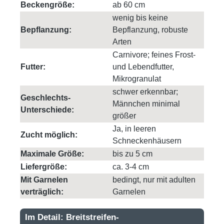
Beckengröße:
ab 60 cm
wenig bis keine
Bepflanzung:
Bepflanzung, robuste
Arten
Carnivore; feines Frost-
Futter:
und Lebendfutter,
Mikrogranulat
schwer erkennbar;
Geschlechts-
Männchen minimal
Unterschiede:
größer
Ja, in leeren
Zucht möglich:
Schneckenhäusern
Maximale Größe:
bis zu 5 cm
Liefergröße:
ca. 3-4 cm
Mit Garnelen
bedingt, nur mit adulten
verträglich:
Garnelen
Im Detail: Breitstreifen-