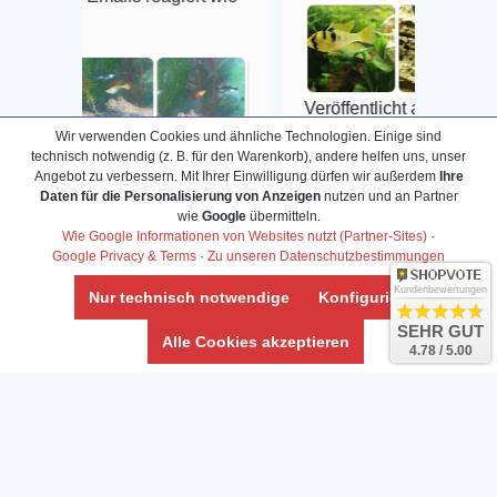
Veröffentlicht auf Google
Wir verwenden Cookies und ähnliche Technologien. Einige sind
technisch notwendig (z. B. für den Warenkorb), andere helfen uns, unser
Google
Angebot zu verbessern. Mit Ihrer Einwilligung dürfen wir außerdem
Ihre
Daten für die Personalisierung von Anzeigen
nutzen und an Partner
wie
Google
übermitteln.
Wie Google Informationen von Websites nutzt (Partner-Sites)
·
Google Privacy & Terms
·
Zu unseren Datenschutzbestimmungen
Info-Center
Kundenbewertungen
Nur technisch notwendige
Konfigurieren
Aquarium-Lexikon
Partnerprogramm
SEHR GUT
Terrarium-Lexikon
Zierfischversand
Alle Cookies akzeptieren
4.78 / 5.00
Bestell-Hilfe
Meerwasser Shop
Bonuspunkte
Züchter-Ankauf
Über uns
Content anbieten
Versandkosten
Kontaktformular
Zahlarten
Influencer
Blog
Abholung