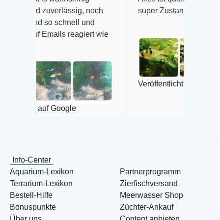
erlässig, noch
super Zustand. Gerne wieder 😃
schnell und
ls reagiert wie
Veröffentlicht auf Google
Google
Info-Center
Aquarium-Lexikon
Partnerprogramm
Terrarium-Lexikon
Zierfischversand
Bestell-Hilfe
Meerwasser Shop
Bonuspunkte
Züchter-Ankauf
Über uns
Content anbieten