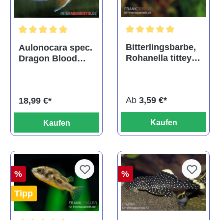
Durchschnittliche Bewertu
Durchschnittliche Bewertung von 5 von 5 Sternen
Bitterlingsbarbe,
Aulonocara spec.
Rohanella titteya,
Dragon Blood
ehem. Puntius
albino, DNZ
titteya
Ab
3,59 €*
18,99 €*
Kaufen
Kaufen
%
%
Tipp