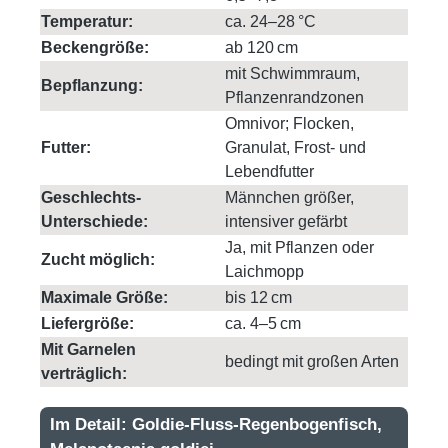
Temperatur:
ca. 24–28 °C
Beckengröße:
ab 120 cm
mit Schwimmraum,
Bepflanzung:
Pflanzenrandzonen
Omnivor; Flocken,
Futter:
Granulat, Frost- und
Lebendfutter
Geschlechts-
Männchen größer,
Unterschiede:
intensiver gefärbt
Ja, mit Pflanzen oder
Zucht möglich:
Laichmopp
Maximale Größe:
bis 12 cm
Liefergröße:
ca. 4–5 cm
Mit Garnelen
bedingt mit großen Arten
verträglich:
Im Detail: Goldie-Fluss-Regenbogenfisch,