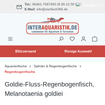
Tel.:
06461-7587450 (8:30-12:30 Uhr)
alt springen
E-Mail:
info@zierfisch365.de
Blitzversand
Riesige Auswahl
Aquarienfische
Salmler & Regenbogenfische
Regenbogenfische
Goldie-Fluss-Regenbogenfisch,
Melanotaenia goldiei