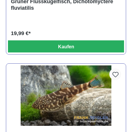
Grüner Flusskugelfisch, Dichotomyctere
fluviatilis
19,99 €*
Kaufen