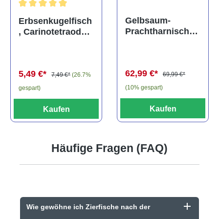
Durchschnittliche Bewertung von 5 von 5 Sternen
Gelbsaum-
Erbsenkugelfisch
Prachtharnischw
, Carinotetraodon
els, L81,
travancoricus
Baryancistrus
(Minifisch)
spec., 6-8 cm
62,99 €*
5,49 €*
69,99 €*
7,49 €*
(26.7%
(10% gespart)
gespart)
Kaufen
Kaufen
Häufige Fragen (FAQ)
Wie gewöhne ich Zierfische nach der