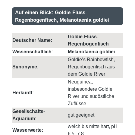
Auf einen Blick: Goldie-Fluss-
Regenbogenfisch, Melanotaenia goldiei
Goldie-Fluss-
Deutscher Name:
Regenbogenfisch
Wissenschaftlich:
Melanotaenia goldiei
Goldie’s Rainbowfish,
Synonyme:
Regenbogenfisch aus
dem Goldie River
Neuguinea,
insbesondere Goldie
Herkunft:
River und südöstliche
Zuflüsse
Gesellschafts-
gut geeignet
Aquarium:
weich bis mittelhart, pH
Wasserwerte:
6,5–7,8