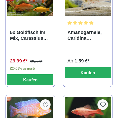
Durchschnittliche Bewertun
Amanogarnele,
5x Goldfisch im
Caridina
Mix, Carassius
multidentata
auratus
(Kaltwasser)
Ab
1,59 €*
29,99 €*
39,99 €*
(25.01% gespart)
Kaufen
Kaufen