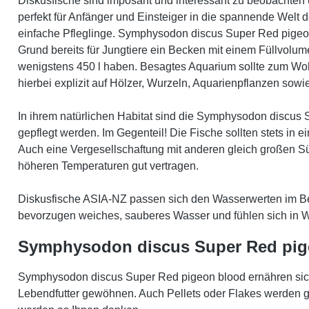
Diskusfische sind imposant und interessant zu beobachten 
perfekt für Anfänger und Einsteiger in die spannende Welt 
einfache Pfleglinge. Symphysodon discus Super Red pige
Grund bereits für Jungtiere ein Becken mit einem Füllvolu
wenigstens 450 l haben. Besagtes Aquarium sollte zum Wo
hierbei explizit auf Hölzer, Wurzeln, Aquarienpflanzen sowi
In ihrem natürlichen Habitat sind die Symphysodon discus S
gepflegt werden. Im Gegenteil! Die Fische sollten stets in
Auch eine Vergesellschaftung mit anderen gleich großen Sü
höheren Temperaturen gut vertragen.
Diskusfische ASIA-NZ passen sich den Wasserwerten im Beck
bevorzugen weiches, sauberes Wasser und fühlen sich in 
Symphysodon discus Super Red pig
Symphysodon discus Super Red pigeon blood ernähren sich 
Lebendfutter gewöhnen. Auch Pellets oder Flakes werden ge