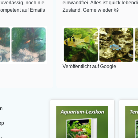
 noch nie
einwandfrei. Alles ist quick lebendig und im su
uf Emails
Zustand. Gerne wieder 😃
Veröffentlicht auf Google
m
d
op
n