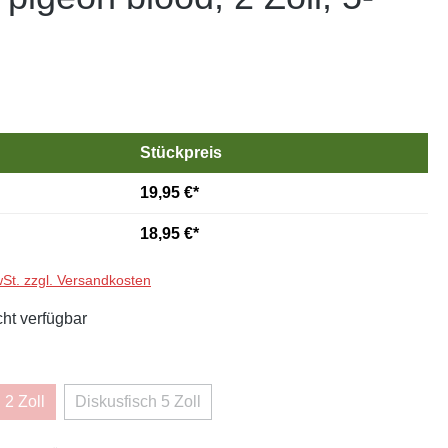
Stückpreis
19,95 €*
18,95 €*
wSt. zzgl. Versandkosten
cht verfügbar
hlen
 2 Zoll
Diskusfisch 5 Zoll
ese Option ist zurzeit nicht verfügbar.)
(Diese Option ist zurzeit nicht verfügbar.)