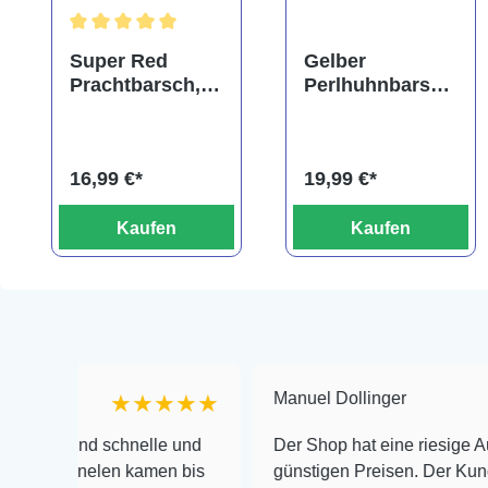
Durchschnittliche Bewertung von 5 von 5 Sternen
Super Red
Gelber
Prachtbarsch,
Perlhuhnbarsch
Pelvicachromis
,
pulcher "Super
Altolamprologu
Red"
s calvus yellow
16,99 €*
19,99 €*
Kaufen
Kaufen
Manuel Dollinger
★★★★★
★
d schnelle und
Der Shop hat eine riesige Auswahl zu s
elen kamen bis
günstigen Preisen. Der Kundendienst is