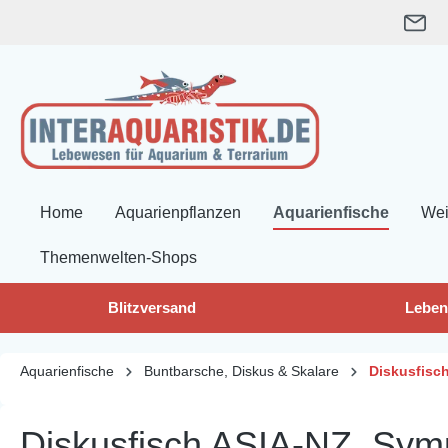
springen
Zur Hauptnavigation springen
Home
Aquarienpflanzen
Aquarienfische
Wei
Themenwelten-Shops
Blitzversand
Leben
Aquarienfische
Buntbarsche, Diskus & Skalare
Diskusfisc
Diskusfisch ASIA-NZ, Symp