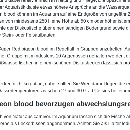
und dabei relativ einfach in Haltung und Pflege. Die optisch 
der Aquaristik da sie etwas höhere Ansprüche an die Wasserquali
on blood können im Aquarium auf eine Endgröße von ungefähr 
men von mindestens 250 l, eine Höhe ab 50 cm oder höher ist 
hle der Diskusfische über einen sandigen Bodengrund sowie d
e Stein- oder Felsaufbauten.
uper Red pigeon blood im Regelfall in Gruppen anzutreffen. Auc
 einer Gruppe mit mindestens 10 Artgenossen gehalten werden, di
ßwasserfischen in einem schönen Diskusbecken lässt sich probl
en nicht so gut an, daher sollten Sie Wert darauf legen die en
Wassertemperaturen zwischen 27 und 30 Grad Celsius bei einem
eon blood bevorzugen abwechslungsre
von Natur aus carnivor. Im Aquarium lassen sich die Fische a
rne als Leckerbissen angenommen. Achten Sie als Halter ledig