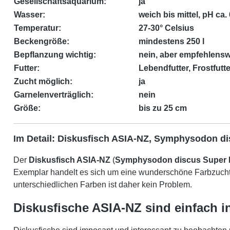
Gesellschaftsaquarium:
ja
Wasser:
weich bis mittel, pH ca. 
Temperatur:
27-30° Celsius
Beckengröße:
mindestens 250 l
Bepflanzung wichtig:
nein, aber empfehlensw
Futter:
Lebendfutter, Frostfutte
Zucht möglich:
ja
Garnelenverträglich:
nein
Größe:
bis zu 25 cm
Im Detail: Diskusfisch ASIA-NZ, Symphysodon d
Der
Diskusfisch ASIA-NZ
(
Symphysodon discus Super 
Exemplar handelt es sich um eine wunderschöne Farbzucht
unterschiedlichen Farben ist daher kein Problem.
Diskusfische ASIA-NZ sind einfach i