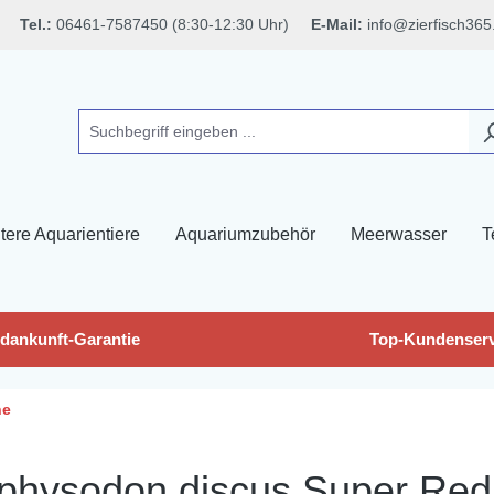
Tel.:
06461-7587450 (8:30-12:30 Uhr)
E-Mail:
info@zierfisch365
tere Aquarientiere
Aquariumzubehör
Meerwasser
T
dankunft-Garantie
Top-Kundenserv
he
hysodon discus Super Red p