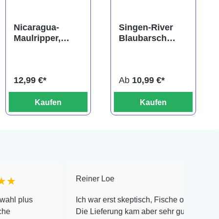
Nicaragua-
Singen-River
Maulripper,
Blaubarsch
Neetroplus
"Buxar", Badis
nematopus
singenensis
(Hypsophrys
12,99 €*
Ab
10,99 €*
nematopys)
Kaufen
Kaufen
Reiner Loe
★★★★★
Ich war erst skeptisch, Fische online zu bestellen!
Die Lieferung kam aber sehr gut verpackt an und