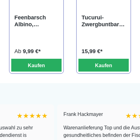
Feenbarsch
Tucurui-
Albino,
Zwergbuntbarsc
Neolamprologu
h,
s brichardi
Apistogramma
tucurui
Ab
9,99 €*
15,99 €*
Kaufen
Kaufen
Frank Hackmayer
★★★★
★★★★
ehr
Warenanlieferung Top und die Auswahl plus
gesundheitliches befinden der Fische