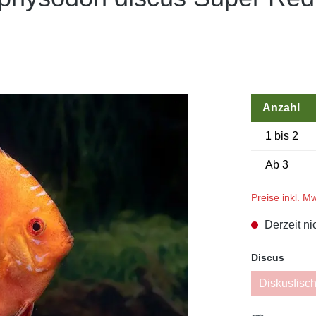
Anzahl
1 bis 2
Ab
3
Preise inkl. M
Derzeit ni
auswä
Discus
Diskusfisch
(Di