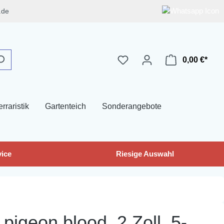
.de
0,00 €*
erraristik
Gartenteich
Sonderangebote
ice
Riesige Auswahl
igeon blood, 2 Zoll, 5-