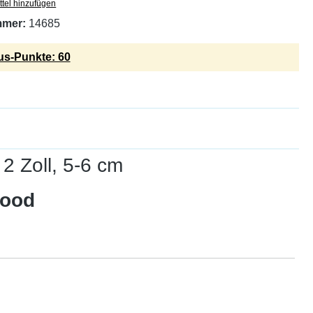
tel hinzufügen
mmer:
14685
s-Punkte: 60
2 Zoll, 5-6 cm
lood