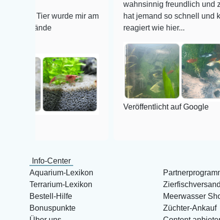
wahnsinnig freundlich und zuverlässig,
ier wurde mir am
hat jemand so schnell und kompetent a
nde
reagiert wie hier...
Veröffentlicht auf Google
Info-Center
Aquarium-Lexikon
Partnerprogram
Terrarium-Lexikon
Zierfischversan
Bestell-Hilfe
Meerwasser Sh
Bonuspunkte
Züchter-Ankauf
Über uns
Content anbiete