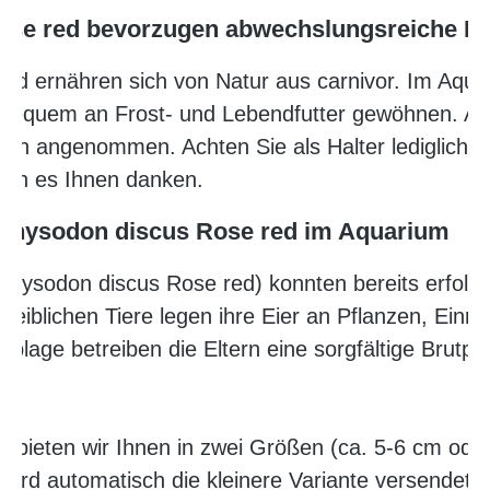
se red bevorzugen abwechslungsreiche K
d ernähren sich von Natur aus carnivor. Im Aquar
d bequem an Frost- und Lebendfutter gewöhnen. Au
sen angenommen. Achten Sie als Halter lediglich 
rden es Ihnen danken.
physodon discus Rose red im Aquarium
hysodon discus Rose red) konnten bereits erfolg
eiblichen Tiere legen ihre Eier an Pflanzen, Ein
blage betreiben die Eltern eine sorgfältige Brutpfl
bieten wir Ihnen in zwei Größen (ca. 5-6 cm ode
ird automatisch die kleinere Variante versendet. D