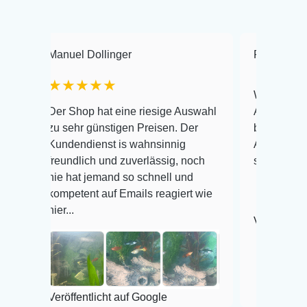
Manuel Dollinger
Frank Hackmayer
★★★★★
Warenanlieferung Top
Der Shop hat eine riesige Auswahl
Auswahl plus gesundh
zu sehr günstigen Preisen. Der
befinden der Fische e
Kundendienst is wahnsinnig
Alles ist quick lebend
reundlich und zuverlässig, noch
super Zustand. Gerne
nie hat jemand so schnell und
kompetent auf Emails reagiert wie
ier...
Veröffentlicht auf Goo
eröffentlicht auf Google