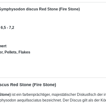
Symphysodon discus Red Stone (Fire Stone)
6,5 - 7,2
wert
r, Pellets, Flakes
scus Red Stone (Fire Stone)
Stone)
ist ein farbenprächtiger, majestätischer Diskusfisch de
hysodon aequifasciatus bezeichnet. Der Discus gilt als der Kö