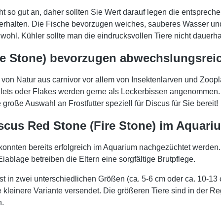
 so gut an, daher sollten Sie Wert darauf legen die entspreche
rhalten. Die Fische bevorzugen weiches, sauberes Wasser und
ohl. Kühler sollte man die eindrucksvollen Tiere nicht dauerha
e Stone) bevorzugen abwechslungsrei
on Natur aus carnivor vor allem von Insektenlarven und Zoopl
lets oder Flakes werden gerne als Leckerbissen angenommen. A
roße Auswahl an Frostfutter speziell für Discus für Sie bereit!
cus Red Stone (Fire Stone) im Aquari
nnten bereits erfolgreich im Aquarium nachgezüchtet werden. 
blage betreiben die Eltern eine sorgfältige Brutpflege.
 in zwei unterschiedlichen Größen (ca. 5-6 cm oder ca. 10-13
 kleinere Variante versendet. Die größeren Tiere sind in der Re
n.