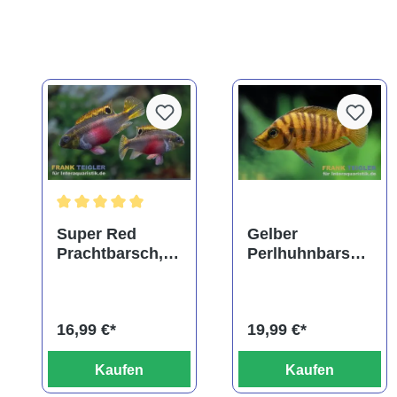
Durchschnittliche Bewertung von 5 von 5 Sternen
Super Red
Gelber
Prachtbarsch,
Perlhuhnbarsch
Pelvicachromis
,
pulcher "Super
Altolamprologu
Red"
s calvus yellow
16,99 €*
19,99 €*
Kaufen
Kaufen