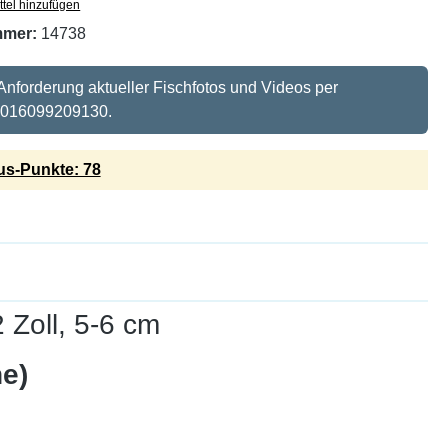
tel hinzufügen
mmer:
14738
 Anforderung aktueller Fischfotos und Videos per
 016099209130.
s-Punkte: 78
 Zoll, 5-6 cm
e)