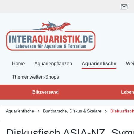
springen
Zur Hauptnavigation springen
Home
Aquarienpflanzen
Aquarienfische
Wei
Themenwelten-Shops
Blitzversand
Leben
Aquarienfische
Buntbarsche, Diskus & Skalare
Diskusfisc
Diskusfisch ASIA-NZ, Symp