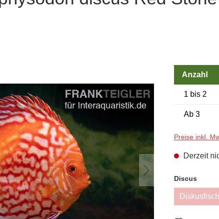
Anzahl
1 bis 2
Ab
3
Preise inkl. M
Derzeit ni
auswä
Discus
Diskusfisch
(Di