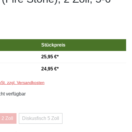
Stückpreis
25,95 €*
24,95 €*
wSt. zzgl. Versandkosten
cht verfügbar
hlen
 2 Zoll
Diskusfisch 5 Zoll
ese Option ist zurzeit nicht verfügbar.)
(Diese Option ist zurzeit nicht verfügbar.)