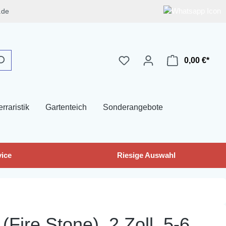
.de
0,00 €*
erraristik
Gartenteich
Sonderangebote
ice
Riesige Auswahl
ire Stone), 2 Zoll, 5-6