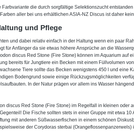
 Farbvariante die durch sorgfältige Selektionszucht entstanden i
Farben aller bei uns erhältlichen ASIA-NZ Discus ist daher ke
 Haltung und Pflege
chten und dabei relativ einfach in der Haltung wenn ein paar 
 für Anfänger da sie etwas höhere Ansprüche an die Wasserquali
odon discus Red Stone (Fire Stone) können im Aquarium auf e
tung bereits für Jungtiere ein Becken mit einem Füllvolumen vo
wachsene Tiere sollte das Becken wenigstens 450 l und eine 
digen Bodengrund sowie einige Rückzugsmöglichkeiten verfügen
elsaufbauten. In der Natur prägen vor allem ins Wasser hänge
don discus Red Stone (Fire Stone) im Regelfall in kleinen oder
Im Gegenteil! Die Fische sollten stets in einer Gruppe mit etwa 
aftung mit anderen Süßwasserfischen in einem schönen Diskusbe
spielsweise der Corydoras sterbai (Orangeflossenpanzerwels) ist