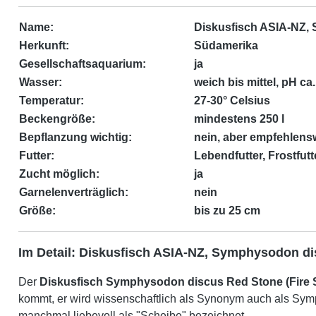
Name:
Diskusfisch ASIA-NZ, 
Herkunft:
Südamerika
Gesellschaftsaquarium:
ja
Wasser:
weich bis mittel, pH ca. 
Temperatur:
27-30° Celsius
Beckengröße:
mindestens 250 l
Bepflanzung wichtig:
nein, aber empfehlens
Futter:
Lebendfutter, Frostfutte
Zucht möglich:
ja
Garnelenverträglich:
nein
Größe:
bis zu 25 cm
Im Detail: Diskusfisch ASIA-NZ, Symphysodon di
Der
Diskusfisch
Symphysodon discus Red Stone (Fire 
kommt, er wird wissenschaftlich als Synonym auch als Symp
manchmal liebevoll als "Scheibe" bezeichnet.