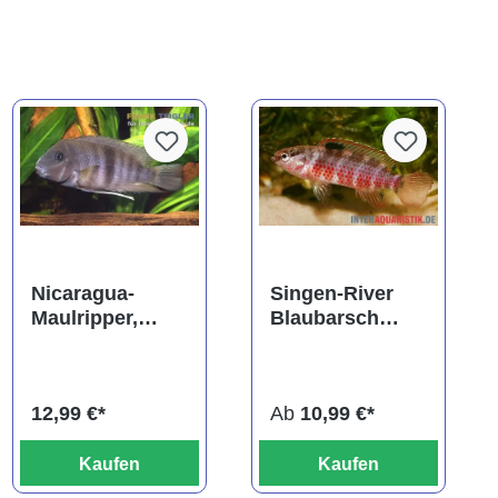
Nicaragua-
Singen-River
Maulripper,
Blaubarsch
Neetroplus
"Buxar", Badis
nematopus
singenensis
(Hypsophrys
12,99 €*
Ab
10,99 €*
nematopys)
Kaufen
Kaufen