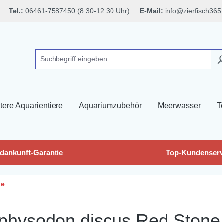
Tel.:
06461-7587450 (8:30-12:30 Uhr)
E-Mail:
info@zierfisch365
tere Aquarientiere
Aquariumzubehör
Meerwasser
T
dankunft-Garantie
Top-Kundenserv
he
hysodon discus Red Stone (F