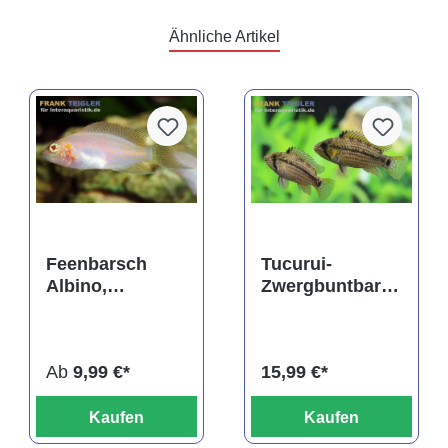
Ähnliche Artikel
Feenbarsch
Tucurui-
Albino,
Zwergbuntbarsc
Neolamprologu
h,
s brichardi
Apistogramma
tucurui
Ab
9,99 €*
15,99 €*
Kaufen
Kaufen