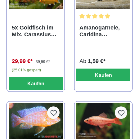
Durchschnittliche Bewertun
Amanogarnele,
5x Goldfisch im
Caridina
Mix, Carassius
multidentata
auratus
(Kaltwasser)
Ab
1,59 €*
29,99 €*
39,99 €*
(25.01% gespart)
Kaufen
Kaufen