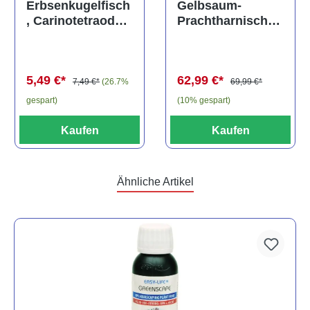
Gelbsaum-
Erbsenkugelfisch
Prachtharnischw
, Carinotetraodon
els, L81,
travancoricus
Baryancistrus
(Minifisch)
spec., 6-8 cm
62,99 €*
5,49 €*
69,99 €*
7,49 €*
(26.7%
(10% gespart)
gespart)
Kaufen
Kaufen
Ähnliche Artikel