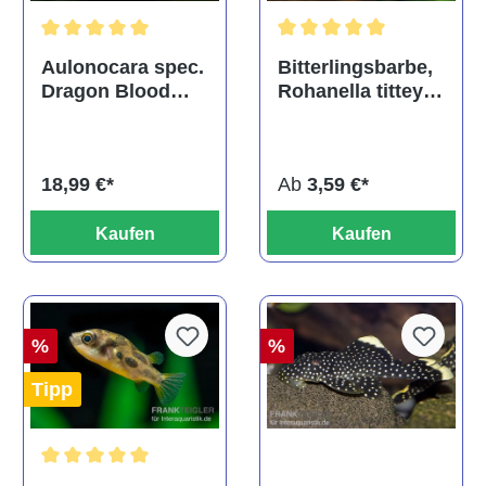
Durchschnittliche Bewertu
Durchschnittliche Bewertung von 5 von 5 Sternen
Bitterlingsbarbe,
Aulonocara spec.
Rohanella titteya,
Dragon Blood
ehem. Puntius
albino, DNZ
titteya
Ab
3,59 €*
18,99 €*
Kaufen
Kaufen
%
%
Tipp
Durchschnittliche Bewertung von 5 von 5 Sternen