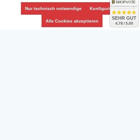
Impressum
Kundenbewertungen
Nur technisch notwendige
Konfigurieren
Umwelt und Entsorgung
SEHR GUT
Alle Cookies akzeptieren
4.78 / 5.00
Vertrag widerrufen
* Alle Preise inkl. ges. MwSt. zzgl.
Versandkosten
Zierfische, Garnelen, Krebse, Wasserschnecken (Wirbellose),
Aquarienpflanzen & Aquarium-Zubehör preiswert online kaufen.
© Copyright 2024 Interaquaristik.de Shop, Aquarium und
Gartenteich Shop. Alle Rechte vorbehalten.