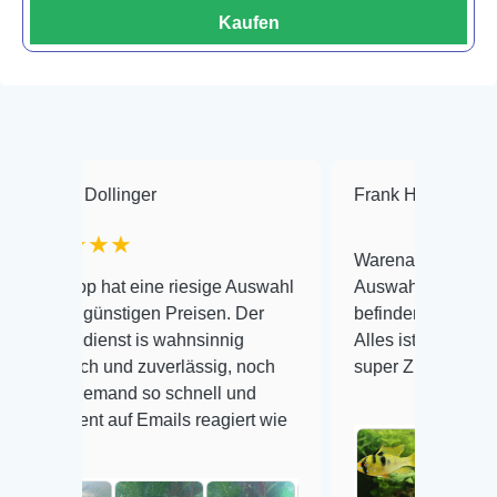
Kaufen
Dollinger
Frank Hackmayer
★
★★★
Warenanlieferung Top und di
p hat eine riesige Auswahl
Auswahl plus gesundheitlich
günstigen Preisen. Der
befinden der Fische einwandf
ienst is wahnsinnig
Alles ist quick lebendig und 
ch und zuverlässig, noch
super Zustand. Gerne wieder
jemand so schnell und
t auf Emails reagiert wie