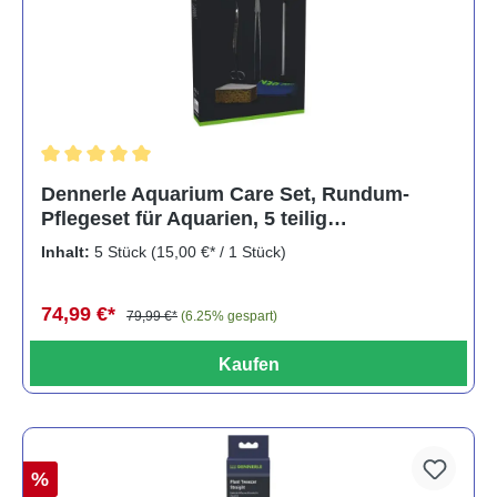
Durchschnittliche Bewertung von 5 von 5 Sternen
Dennerle Aquarium Care Set, Rundum-
Pflegeset für Aquarien, 5 teilig
(Auslaufartikel)
Inhalt:
5 Stück
(15,00 €* / 1 Stück)
74,99 €*
79,99 €*
(6.25% gespart)
Kaufen
%