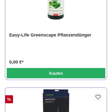
Easy-Life Greenscape Pflanzendünger
0,00 €*
Kaufen
%