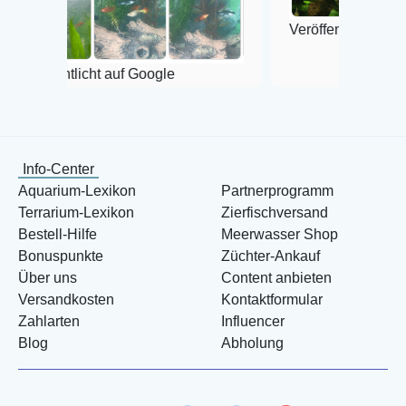
Veröffentlicht auf Google
tlicht auf Google
Info-Center
Aquarium-Lexikon
Partnerprogramm
Terrarium-Lexikon
Zierfischversand
Bestell-Hilfe
Meerwasser Shop
Bonuspunkte
Züchter-Ankauf
Über uns
Content anbieten
Versandkosten
Kontaktformular
Zahlarten
Influencer
Blog
Abholung