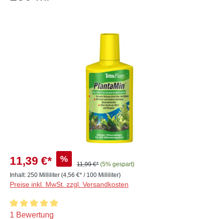
Bildergalerie überspringen
%
11,39 €*
11,99 €*
(5% gespart)
Inhalt:
250 Milliliter
(4,56 €* / 100 Milliliter)
Preise inkl. MwSt. zzgl. Versandkosten
Durchschnittliche Bewertung von 5 von 5 Sternen
1 Bewertung