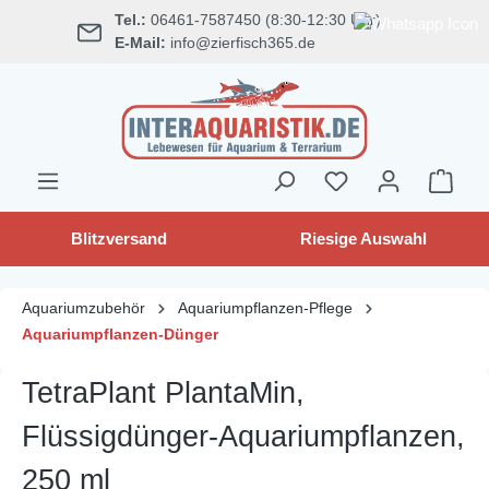
Tel.:
06461-7587450 (8:30-12:30 Uhr)
alt springen
E-Mail:
info@zierfisch365.de
Blitzversand
Riesige Auswahl
Aquariumzubehör
Aquariumpflanzen-Pflege
Aquariumpflanzen-Dünger
TetraPlant PlantaMin,
Flüssigdünger-Aquariumpflanzen,
250 ml