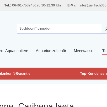
Tel.:
06461-7587450 (8:30-12:30 Uhr)
E-Mail:
info@zierfisch365
ere Aquarientiere
Aquariumzubehör
Meerwasser
Te
dankunft-Garantie
Top-Kundenserv
nne, Caribena laeta