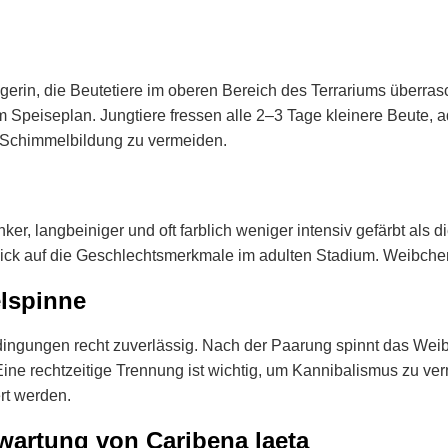
Jägerin, die Beutetiere im oberen Bereich des Terrariums überra
Speiseplan. Jungtiere fressen alle 2–3 Tage kleinere Beute, a
um Schimmelbildung zu vermeiden.
er, langbeiniger und oft farblich weniger intensiv gefärbt als
lick auf die Geschlechtsmerkmale im adulten Stadium. Weibchen
lspinne
edingungen recht zuverlässig. Nach der Paarung spinnt das Wei
ne rechtzeitige Trennung ist wichtig, um Kannibalismus zu ve
rt werden.
wartung von Caribena laeta