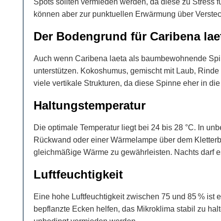
Spots sollten vermieden werden, da diese zu Stress f
können aber zur punktuellen Erwärmung über Versteck
Der Bodengrund für Caribena lae
Auch wenn Caribena laeta als baumbewohnende Spinne
unterstützen. Kokoshumus, gemischt mit Laub, Rinde 
viele vertikale Strukturen, da diese Spinne eher in di
Haltungstemperatur
Die optimale Temperatur liegt bei 24 bis 28 °C. In u
Rückwand oder einer Wärmelampe über dem Kletterberei
gleichmäßige Wärme zu gewährleisten. Nachts darf es 
Luftfeuchtigkeit
Eine hohe Luftfeuchtigkeit zwischen 75 und 85 % ist
bepflanzte Ecken helfen, das Mikroklima stabil zu ha