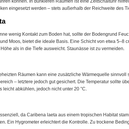
ühren können. In dunkleren Räumen ist eine Zeitschaltuhr hilfr
en eingesetzt werden – stets außerhalb der Reichweite des Tie
ta
 wenig Kontakt zum Boden hat, sollte der Bodengrund Feuchtig
und Moos, bietet die ideale Basis. Eine Schicht von etwa 5–8 
e Höhe als in die Tiefe ausweicht. Staunässe ist zu vermeiden.
nbeheizten Räumen kann eine zusätzliche Wärmequelle sinnvoll s
ch – letztere jedoch gut gesichert. Die Temperatur sollte übe
leicht abkühlen, jedoch nicht unter 20 °C.
 essenziell, da Caribena laeta aus einem tropischen Habitat s
lten. Ein Hygrometer erleichtert die Kontrolle. Zu trockene Be