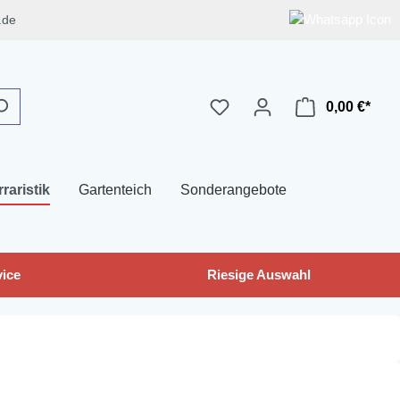
.de
0,00 €*
rraristik
Gartenteich
Sonderangebote
ice
Riesige Auswahl