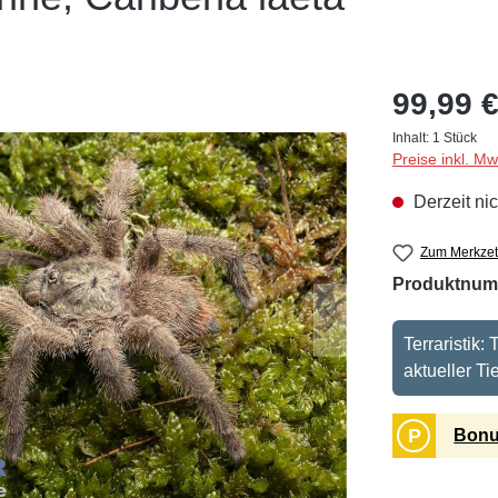
99,99 €
Inhalt:
1 Stück
Preise inkl. M
Derzeit nic
Zum Merkzet
Produktnum
Terraristik
aktueller T
P
Bonu