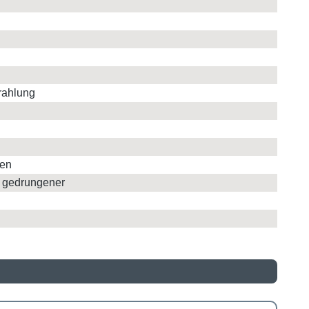
rahlung
ten
n gedrungener