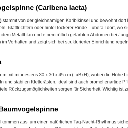
gelspinne (Caribena laeta)
)
stammt von der gleichnamigen Karibikinsel und bewohnt dort 
, Blatttrichtern oder hinter lockerer Rinde – überall dort, wo 
rndem Metallblau und einem rötlich gefärbten Abdomen bei Jung
dlich im Verhalten und zeigt sich bei strukturierter Einrichtung r
a
rium mit mindestens 30 x 30 x 45 cm (LxBxH), wobei die Höhe beso
ln und stabilen Kletterästen. Ideal sind auch bromelienartige Pf
ele Rückzugsmöglichkeiten sorgen für Sicherheit. Wichtig ist zu
o Baumvogelspinne
vollkommen aus, um einen natürlichen Tag-Nacht-Rhythmus siche