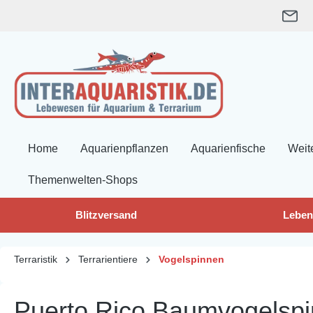
springen
Zur Hauptnavigation springen
Home
Aquarienpflanzen
Aquarienfische
Weit
Themenwelten-Shops
Blitzversand
Leben
Terraristik
Terrarientiere
Vogelspinnen
Puerto Rico Baumvogelspi