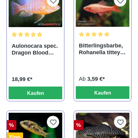
Durchschnittliche Bewertu
Durchschnittliche Bewertung von 5 von 5 Sternen
Bitterlingsbarbe,
Aulonocara spec.
Rohanella titteya,
Dragon Blood
ehem. Puntius
albino, DNZ
titteya
Ab
3,59 €*
18,99 €*
Kaufen
Kaufen
%
%
Tipp