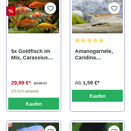
%
Durchschnittliche Bewertun
Amanogarnele,
5x Goldfisch im
Caridina
Mix, Carassius
multidentata
auratus
(Kaltwasser)
Ab
1,59 €*
29,99 €*
39,99 €*
(25.01% gespart)
Kaufen
Kaufen