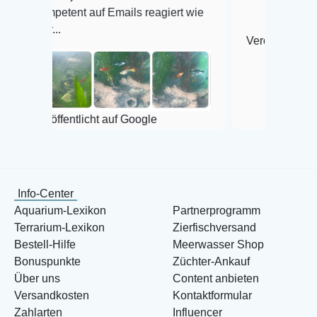
ent auf Emails reagiert wie
Veröffentlicht auf Google
entlicht auf Google
Info-Center
Aquarium-Lexikon
Partnerprogramm
Terrarium-Lexikon
Zierfischversand
Bestell-Hilfe
Meerwasser Shop
Bonuspunkte
Züchter-Ankauf
Über uns
Content anbieten
Versandkosten
Kontaktformular
Zahlarten
Influencer