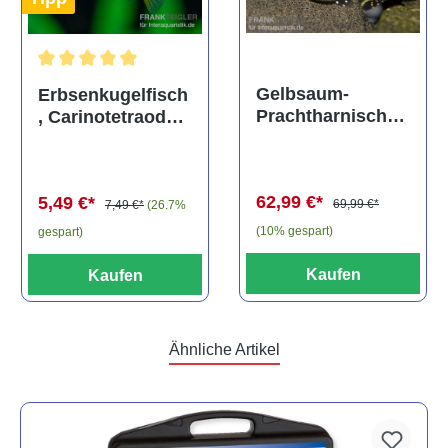
Durchschnittliche Bewertung von 5 von 5 Sternen
Gelbsaum-
Erbsenkugelfisch
Prachtharnischw
, Carinotetraodon
els, L81,
travancoricus
Baryancistrus
(Minifisch)
spec., 6-8 cm
62,99 €*
5,49 €*
69,99 €*
7,49 €*
(26.7%
(10% gespart)
gespart)
Kaufen
Kaufen
Ähnliche Artikel