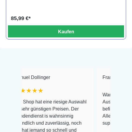
85,99 €*
Kaufen
l Dollinger
Frank Hackmayer
★
★★★
Warenanlieferung Top und 
hop hat eine riesige Auswahl
Auswahl plus gesundheitli
hr günstigen Preisen. Der
befinden der Fische einwan
ndienst is wahnsinnig
Alles ist quick lebendig un
lich und zuverlässig, noch
super Zustand. Gerne wied
at jemand so schnell und