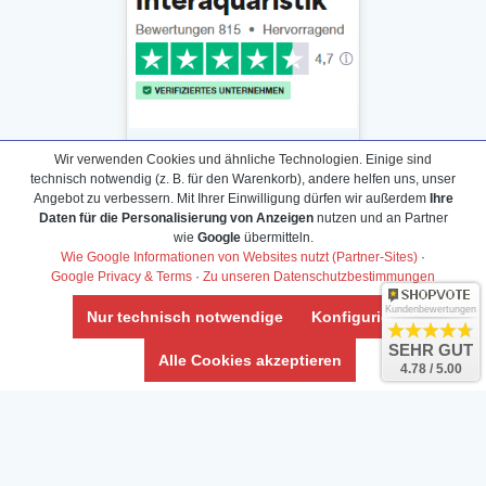
Wir verwenden Cookies und ähnliche Technologien. Einige sind
technisch notwendig (z. B. für den Warenkorb), andere helfen uns, unser
Angebot zu verbessern. Mit Ihrer Einwilligung dürfen wir außerdem
Ihre
Daten für die Personalisierung von Anzeigen
nutzen und an Partner
Daten­schutz­erklärung
wie
Google
übermitteln.
Widerrufs­recht /Widerrufs­formular
Wie Google Informationen von Websites nutzt (Partner-Sites)
·
Google Privacy & Terms
·
Zu unseren Datenschutzbestimmungen
AGB & Info
Impressum
Kundenbewertungen
Nur technisch notwendige
Konfigurieren
Umwelt und Entsorgung
SEHR GUT
Alle Cookies akzeptieren
4.78 / 5.00
Vertrag widerrufen
* Alle Preise inkl. ges. MwSt. zzgl.
Versandkosten
Zierfische, Garnelen, Krebse, Wasserschnecken (Wirbellose),