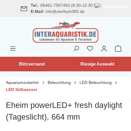
Tel.:
06461-7587450 (8:30-12:30 Uhr)
alt springen
E-Mail:
info@zierfisch365.de
Blitzversand
Riesige Auswahl
Aquariumzubehör
Beleuchtung
LED Beleuchtung
LED Süßwasser
Eheim powerLED+ fresh daylight
(Tageslicht), 664 mm