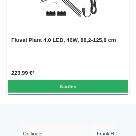
Fluval Plant 4.0 LED, 46W, 88,2-125,8 cm
223,99 €*
Kaufen
llinger
Frank Hackmayer
★★