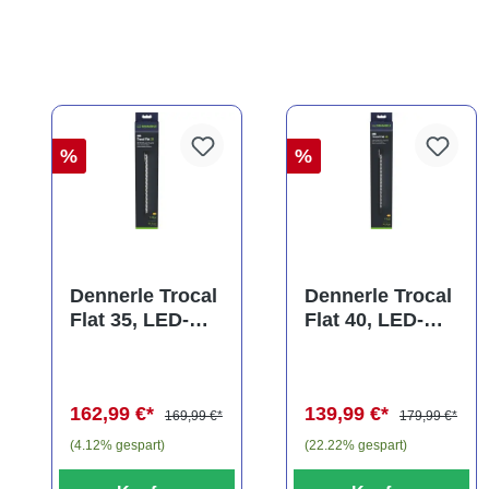
%
%
Dennerle Trocal
Dennerle Trocal
Flat 35, LED-
Flat 40, LED-
Aufsatzleuchte,
Aufsatzleuchte,
40-45 cm
40-45 cm
(Auslaufartikel)
(Auslaufartikel)
162,99 €*
139,99 €*
169,99 €*
179,99 €*
(4.12% gespart)
(22.22% gespart)