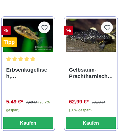
%
%
Tipp
ng von 5 von 5 Sternen
Durchschnittliche Bewertung von 5 von 5 Sternen
Erbsenkugelfisc
Gelbsaum-
h,
Prachtharnischw
Carinotetraodon
els, L81,
travancoricus
Baryancistrus
(Minifisch)
spec., 6-8 cm
5,49 €*
62,99 €*
7,49 €*
(26.7%
69,99 €*
gespart)
(10% gespart)
Kaufen
Kaufen