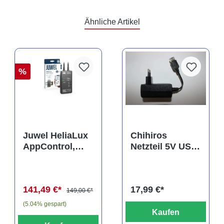
Ähnliche Artikel
%
Juwel HeliaLux
Chihiros
AppControl,
Netzteil 5V USB
Spectrum
3A für Magnetic
Steuergerät
Light, Cooling
Fan, Doctor
141,49 €*
17,99 €*
uvm.
149,00 €*
(5.04% gespart)
Kaufen