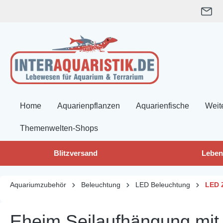
springen
Zur Hauptnavigation springen
Home
Aquarienpflanzen
Aquarienfische
Weit
Themenwelten-Shops
Blitzversand
Leben
Aquariumzubehör
Beleuchtung
LED Beleuchtung
LED 
Eheim Seilaufhängung mit