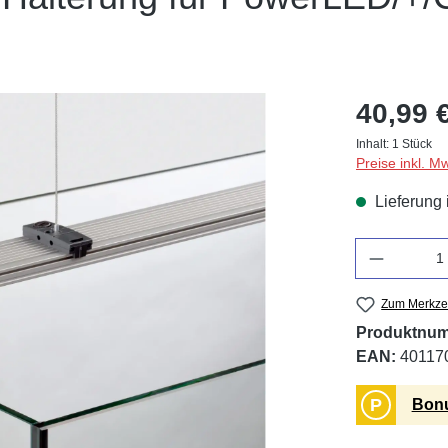
40,99 
Inhalt:
1 Stück
Preise inkl. M
Lieferung 
Anzahl
Zum Merkzet
Produktnu
EAN:
40117
P
Bonu