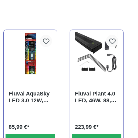
Fluval AquaSky
Fluval Plant 4.0
LED 3.0 12W,
LED, 46W, 88,2-
38-62,8cm
125,8 cm
85,99 €*
223,99 €*