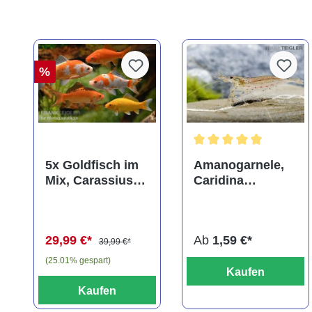
%
Durchschnittliche Bewer
5x Goldfisch im
Amanogarnele,
Mix, Carassius
Caridina
auratus
multidentata
(Kaltwasser)
29,99 €*
Ab
1,59 €*
39,99 €*
(25.01% gespart)
Kaufen
Kaufen