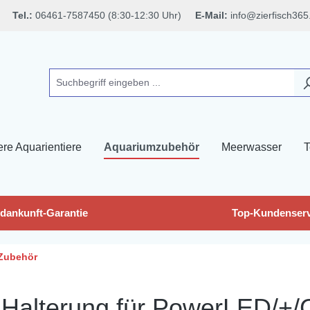
Tel.:
06461-7587450 (8:30-12:30 Uhr)
E-Mail:
info@zierfisch365
ere Aquarientiere
Aquariumzubehör
Meerwasser
T
dankunft-Garantie
Top-Kundenserv
Zubehör
 Halterung für PowerLED/+/