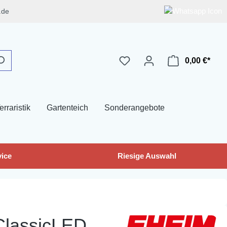
.de
0,00 €*
erraristik
Gartenteich
Sonderangebote
ice
Riesige Auswahl
ClassicLED