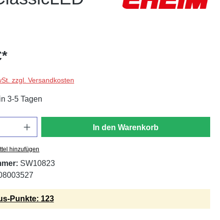
€*
wSt. zzgl. Versandkosten
in 3-5 Tagen
In den Warenkorb
tel hinzufügen
mmer:
SW10823
08003527
s-Punkte: 123