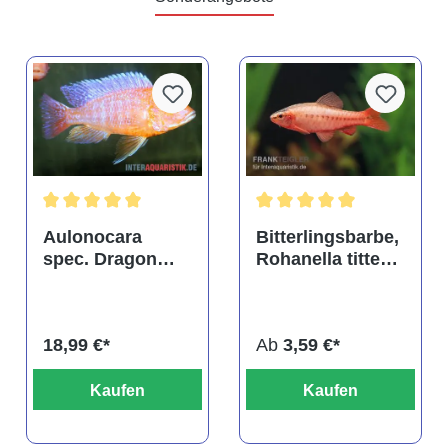
tung von 4.9 von 5 Sternen
Durchschnittliche Bewertung von 5 von 5 Sternen
Durchschnittliche Bewertu
Aulonocara
Bitterlingsbarbe,
spec. Dragon
Rohanella titteya,
Blood albino,
ehem. Puntius
DNZ
titteya
18,99 €*
Ab
3,59 €*
Kaufen
Kaufen