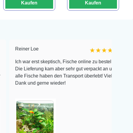
Kaufen
Kaufen
Reiner Loe
Michel
★★★★★
Ich war erst skeptisch, Fische online zu bestellen!
Ich h
Die Lieferung kam aber sehr gut verpackt an und
Aestiv
alle Fische haben den Transport überlebt! Vielen
von 1
Dank und gerne wieder!
meine
Pfleg
Veröff