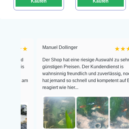
Kaufen
Kaufen
Manuel Dollinger
★★★
★★★★
e und
Der Shop hat eine riesige Auswahl zu sehr
en bis
günstigen Preisen. Der Kundendienst is
wahnsinnig freundlich und zuverlässig, noch nie
 mir am
hat jemand so schnell und kompetent auf Emails
reagiert wie hier...