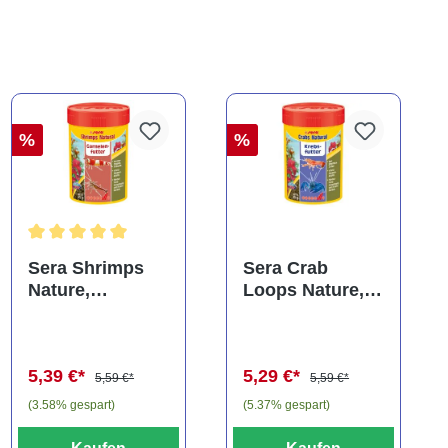
%
%
Durchschnittliche Bewertung von 5 von 5 Sternen
Sera Shrimps
Sera Crab
Nature,
Loops Nature,
Hauptfutter-
Hauptfutter-
Granulat, 100 ml
Loops, 100 ml
5,39 €*
5,29 €*
5,59 €*
5,59 €*
(3.58% gespart)
(5.37% gespart)