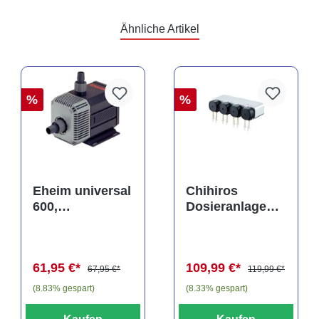
Ähnliche Artikel
%
%
Eheim universal
Chihiros
600,
Dosieranlage
Universalpumpe
mit 4
, OHNE Stecker
Anschlüssen
61,95 €*
109,99 €*
67,95 €*
119,99 €*
(8.83% gespart)
(8.33% gespart)