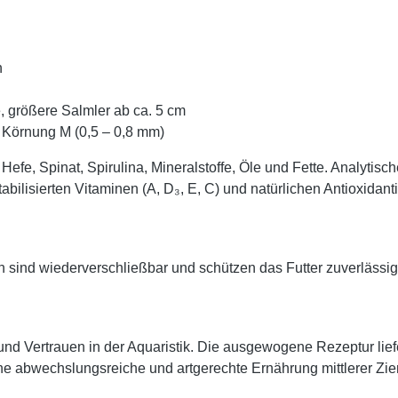
n
, größere Salmler ab ca. 5 cm
 Körnung M (0,5 – 0,8 mm)
e, Spinat, Spirulina, Mineralstoffe, Öle und Fette. Analytisch
bilisierten Vitaminen (A, D₃, E, C) und natürlichen Antioxidant
 sind wiederverschließbar und schützen das Futter zuverlässig 
t und Vertrauen in der Aquaristik. Die ausgewogene Rezeptur lie
ine abwechslungsreiche und artgerechte Ernährung mittlerer Zier