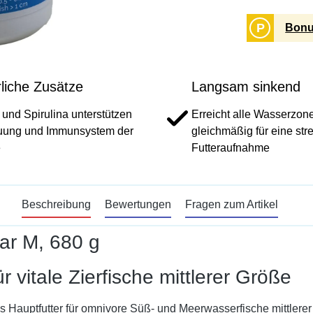
P
Bonu
liche Zusätze
Langsam sinkend
 und Spirulina unterstützen
Erreicht alle Wasserzon
uung und Immunsystem der
gleichmäßig für eine stre
e
Futteraufnahme
Beschreibung
Bewertungen
Fragen zum Artikel
lar M, 680 g
 vitale Zierfische mittlerer Größe
ges Hauptfutter für omnivore Süß- und Meerwasserfische mittlere