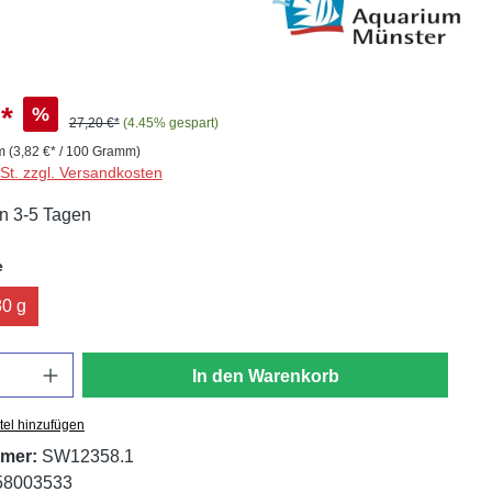
*
%
27,20 €*
(4.45% gespart)
mm
(3,82 €* / 100 Gramm)
wSt. zzgl. Versandkosten
in 3-5 Tagen
auswählen
e
0 g
In den Warenkorb
tel hinzufügen
mer:
SW12358.1
58003533