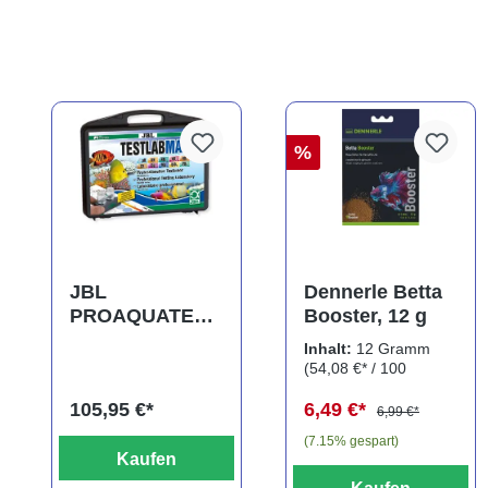
%
JBL
Dennerle Betta
PROAQUATEST
Booster, 12 g
LAB Marin,
Inhalt:
12 Gramm
Testkoffer,
(54,08 €* / 100
Wassertests für
Gramm)
105,95 €*
6,49 €*
Meerwasser
6,99 €*
(7.15% gespart)
Kaufen