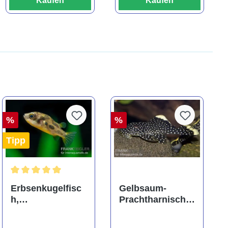
Kaufen
Kaufen
%
%
Tipp
ng von 5 von 5 Sternen
Durchschnittliche Bewertung von 5 von 5 Sternen
Erbsenkugelfisc
Gelbsaum-
h,
Prachtharnischw
Carinotetraodon
els, L81,
travancoricus
Baryancistrus