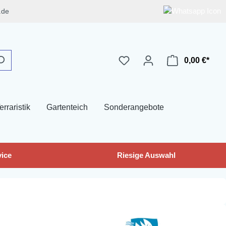
.de
0,00 €*
erraristik
Gartenteich
Sonderangebote
ice
Riesige Auswahl