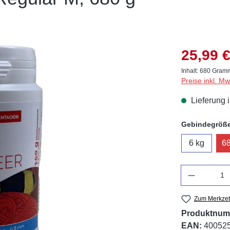
25,99 €
Inhalt:
680 Gra
Preise inkl. M
Lieferung 
Gebindegröß
6 kg
68
Anzahl
Zum Merkzet
Produktnum
EAN:
40052