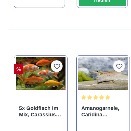
Kaufen
%
Durchschnittliche Bewer
5x Goldfisch im
Amanogarnele,
Mix, Carassius
Caridina
auratus
multidentata
(Kaltwasser)