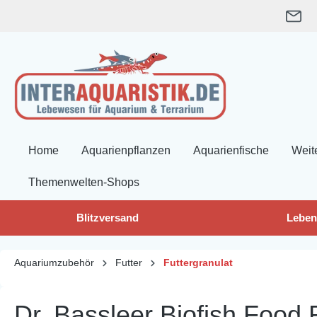
springen
Zur Hauptnavigation springen
Home
Aquarienpflanzen
Aquarienfische
Weit
Themenwelten-Shops
Blitzversand
Leben
Aquariumzubehör
Futter
Futtergranulat
Dr. Bassleer Biofish Food