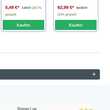
(Minifisch)
spec., 6-8 cm
5,49 €*
62,99 €*
7,49 €*
(26.7%
69,99 €*
gespart)
(10% gespart)
Kaufen
Kaufen
Reiner Loe
Mich