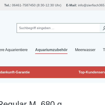
Tel.:
06461-7587450 (8:30-12:30 Uhr)
E-Mail:
info@zierfisch365
ere Aquarientiere
Aquariumzubehör
Meerwasser
T
dankunft-Garantie
Top-Kundenserv
 Regular M, 680 g