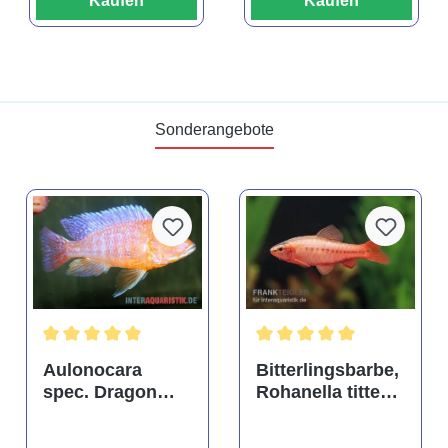
Kaufen
Kaufen
Sonderangebote
tung von 4.9 von 5 Sternen
Durchschnittliche Bewertung von 5 von 5 Sternen
Durchschnittliche Bewertu
Aulonocara
Bitterlingsbarbe,
spec. Dragon
Rohanella titteya,
Blood albino,
ehem. Puntius
DNZ
titteya