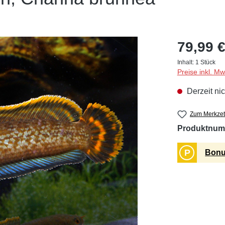
79,99 €
Inhalt:
1 Stück
Preise inkl. M
Derzeit nic
Zum Merkzet
Produktnum
P
Bonu