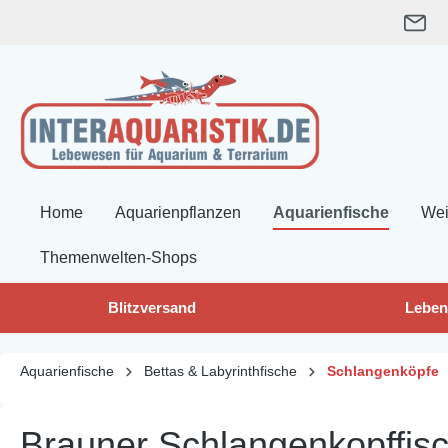
springen
Zur Hauptnavigation springen
Home
Aquarienpflanzen
Aquarienfische
Wei
Themenwelten-Shops
Blitzversand
Leben
Aquarienfische
Bettas & Labyrinthfische
Schlangenköpfe
Brauner Schlangenkopffis