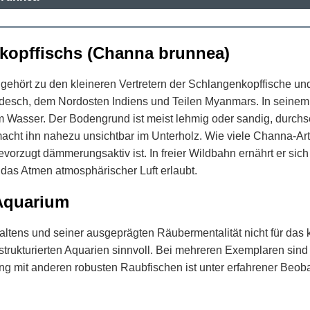
kopffischs (Channa brunnea)
ehört zu den kleineren Vertretern der Schlangenkopffische u
esch, dem Nordosten Indiens und Teilen Myanmars. In seinem n
 Wasser. Der Bodengrund ist meist lehmig oder sandig, durchse
acht ihn nahezu unsichtbar im Unterholz. Wie viele Channa-Art
vorzugt dämmerungsaktiv ist. In freier Wildbahn ernährt er sich
 das Atmen atmosphärischer Luft erlaubt.
Aquarium
haltens und seiner ausgeprägten Räubermentalität nicht für das
 strukturierten Aquarien sinnvoll. Bei mehreren Exemplaren sin
 mit anderen robusten Raubfischen ist unter erfahrener Beoba