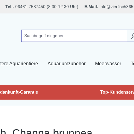
Tel.:
06461-7587450 (8:30-12:30 Uhr)
E-Mail:
info@zierfisch365
tere Aquarientiere
Aquariumzubehör
Meerwasser
T
dankunft-Garantie
Top-Kundenserv
ch, Channa brunnea