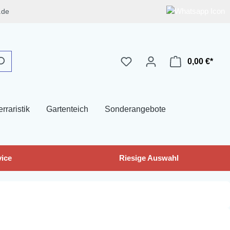
.de
0,00 €*
erraristik
Gartenteich
Sonderangebote
ice
Riesige Auswahl