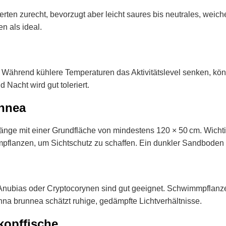
rten zurecht, bevorzugt aber leicht saures bis neutrales, weich
n als ideal.
. Während kühlere Temperaturen das Aktivitätslevel senken, kön
Nacht wird gut toleriert.
unnea
Länge mit einer Grundfläche von mindestens 120 × 50 cm. Wichti
lanzen, um Sichtschutz zu schaffen. Ein dunkler Sandboden unt
, Anubias oder Cryptocorynen sind gut geeignet. Schwimmpflan
a brunnea schätzt ruhige, gedämpfte Lichtverhältnisse.
kopffische