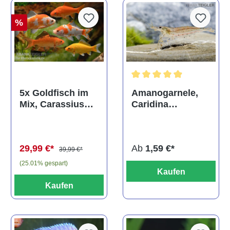
%
Durchschnittliche Bewertun
Amanogarnele,
5x Goldfisch im
Caridina
Mix, Carassius
multidentata
auratus
(Kaltwasser)
Ab
1,59 €*
29,99 €*
39,99 €*
(25.01% gespart)
Kaufen
Kaufen