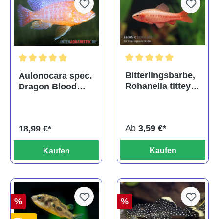
Durchschnittliche Bewertu
Durchschnittliche Bewertung von 5 von 5 Sternen
Bitterlingsbarbe,
Aulonocara spec.
Rohanella titteya,
Dragon Blood
ehem. Puntius
albino, DNZ
titteya
Ab
3,59 €*
18,99 €*
Kaufen
Kaufen
%
%