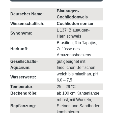
Blauaugen-
Deutscher Name:
Cochliodonwels
Wissenschaftlich:
Cochliodon soniae
L 137, Blauaugen-
Synonyme:
Harnischwels
Brasilien, Rio Tapajós,
Herkunft:
Zuflüsse des
Amazonasbeckens
Gesellschafts-
gut geeignet mit
Aquarium:
friedlichen Beifischen
weich bis mittelhart, pH
Wasserwerte:
6,0 – 7,5
Temperatur:
25 – 29 °C
Beckengröße:
ab 100 cm Kantenlänge
robust, mit Wurzeln,
Bepflanzung:
Steinen und Sandboden
kombinieren