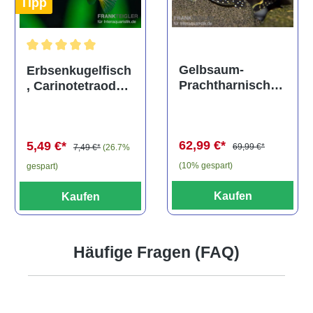
Tipp
Durchschnittliche Bewertung von 5 von 5 Sternen
Gelbsaum-
Erbsenkugelfisch
Prachtharnischw
, Carinotetraodon
els, L81,
travancoricus
Baryancistrus
(Minifisch)
spec., 6-8 cm
62,99 €*
5,49 €*
69,99 €*
7,49 €*
(26.7%
(10% gespart)
gespart)
Kaufen
Kaufen
Häufige Fragen (FAQ)