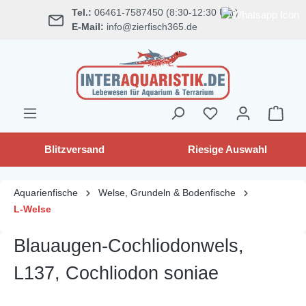
Tel.:
06461-7587450 (8:30-12:30 Uhr)
alt springen
E-Mail:
info@zierfisch365.de
Blitzversand
Riesige Auswahl
Aquarienfische
Welse, Grundeln & Bodenfische
L-Welse
Blauaugen-Cochliodonwels,
L137, Cochliodon soniae