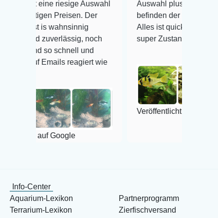
 riesige Auswahl
Auswahl plus gesundheitliches
 Preisen. Der
befinden der Fische einwandfrei.
wahnsinnig
Alles ist quick lebendig und im
erlässig, noch
super Zustand. Gerne wieder 😃
 schnell und
ls reagiert wie
Veröffentlicht auf Google
 Google
Info-Center
Aquarium-Lexikon
Partnerprogramm
Terrarium-Lexikon
Zierfischversand