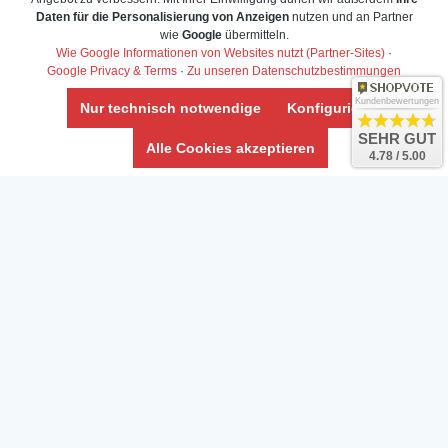
Daten für die Personalisierung von Anzeigen
nutzen und an Partner
wie
Google
übermitteln.
Wie Google Informationen von Websites nutzt (Partner-Sites)
·
Google Privacy & Terms
·
Zu unseren Datenschutzbestimmungen
Kundenbewertungen
Nur technisch notwendige
Konfigurieren
SEHR GUT
Daten­schutz­erklärung
Alle Cookies akzeptieren
4.78 / 5.00
Widerrufs­recht /Widerrufs­formular
AGB & Info
Impressum
Umwelt und Entsorgung
Vertrag widerrufen
* Alle Preise inkl. ges. MwSt. zzgl.
Versandkosten
Zierfische, Garnelen, Krebse, Wasserschnecken (Wirbellose),
Aquarienpflanzen & Aquarium-Zubehör preiswert online kaufen.
© Copyright 2024 Interaquaristik.de Shop, Aquarium und
Gartenteich Shop. Alle Rechte vorbehalten.