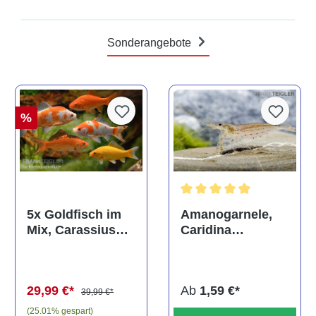
Sonderangebote
%
Durchschnittliche Bewertun
Amanogarnele,
5x Goldfisch im
Caridina
Mix, Carassius
multidentata
auratus
(Kaltwasser)
Ab
1,59 €*
29,99 €*
39,99 €*
(25.01% gespart)