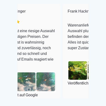
Frank Hackmayer
★★★★
Warenanlieferung Top und die
 riesige Auswahl
Auswahl plus gesundheitliches
 Preisen. Der
befinden der Fische einwandfrei.
wahnsinnig
Alles ist quick lebendig und im
erlässig, noch
super Zustand. Gerne wieder 😃
 schnell und
ils reagiert wie
Veröffentlicht auf Google
 Google