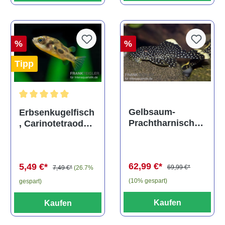
%
%
Tipp
Durchschnittliche Bewertung von 5 von 5 Sternen
Gelbsaum-
Erbsenkugelfisch
Prachtharnischw
, Carinotetraodon
els, L81,
travancoricus
Baryancistrus
(Minifisch)
spec., 6-8 cm
62,99 €*
5,49 €*
69,99 €*
7,49 €*
(26.7%
(10% gespart)
gespart)
Kaufen
Kaufen