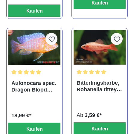
Kaufen
Kaufen
Durchschnittliche Bewertu
Durchschnittliche Bewertung von 5 von 5 Sternen
Bitterlingsbarbe,
Aulonocara spec.
Rohanella titteya,
Dragon Blood
ehem. Puntius
albino, DNZ
titteya
Ab
3,59 €*
18,99 €*
Kaufen
Kaufen