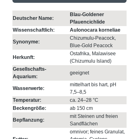
Blau-Goldener
Deutscher Name:
Pfauencichlide
Wissenschaftlich:
Aulonocara korneliae
Chizumulu-Peacock,
Synonyme:
Blue-Gold Peacock
Ostafrika, Malawisee
Herkunft:
(Chizumulu Island)
Gesellschafts-
geeignet
Aquarium:
mittelhart bis hart, pH
Wasserwerte:
7,5–8,5
Temperatur:
ca. 24–28 °C
Beckengröße:
ab 150 cm
mit Steinen und freien
Bepflanzung:
Sandflächen
omnivor; feines Granulat,