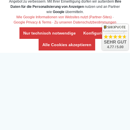
Angebot zu verbessern. Mit Ihrer Einwilligung dürfen wir außerdem
Ihre
Daten für die Personalisierung von Anzeigen
nutzen und an Partner
wie
Google
übermitteln.
Wie Google Informationen von Websites nutzt (Partner-Sites)
·
Google Privacy & Terms
·
Zu unseren Datenschutzbestimmungen
Kundenbewertungen
Nur technisch notwendige
Konfigurieren
SEHR GUT
Alle Cookies akzeptieren
4.77 / 5.00
Daten­schutz­erklärung
Widerrufs­recht /Widerrufs­formular
AGB & Info
Impressum
Umwelt und Entsorgung
Vertrag widerrufen