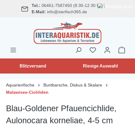
Tel.:
06461-7587450 (8:30-12:30 Uhr)
alt springen
E-Mail:
info@zierfisch365.de
Blitzversand
Riesige Auswahl
Aquarienfische
Buntbarsche, Diskus & Skalare
Malawisee-Cichliden
Blau-Goldener Pfauencichlide,
Aulonocara korneliae, 4-5 cm