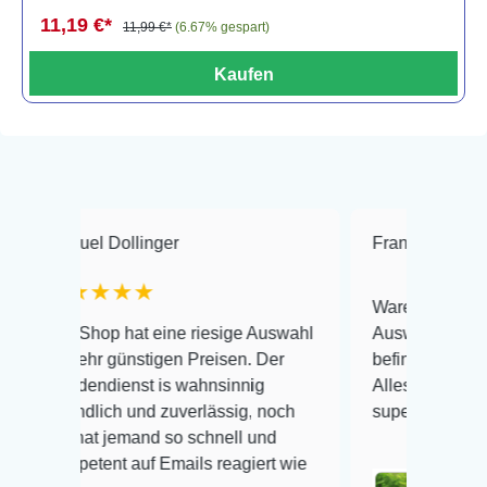
11,19 €*
11,99 €*
(6.67% gespart)
Kaufen
Dollinger
Frank Hackmayer
★
★★★
Warenanlieferung Top und d
p hat eine riesige Auswahl
Auswahl plus gesundheitlic
 günstigen Preisen. Der
befinden der Fische einwandf
ienst is wahnsinnig
Alles ist quick lebendig und 
ich und zuverlässig, noch
super Zustand. Gerne wiede
 jemand so schnell und
nt auf Emails reagiert wie