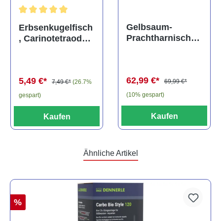
Durchschnittliche Bewertung von 5 von 5 Sternen
Gelbsaum-
Erbsenkugelfisch
Prachtharnischw
, Carinotetraodon
els, L81,
travancoricus
Baryancistrus
(Minifisch)
spec., 6-8 cm
62,99 €*
5,49 €*
69,99 €*
7,49 €*
(26.7%
(10% gespart)
gespart)
Kaufen
Kaufen
Ähnliche Artikel
%