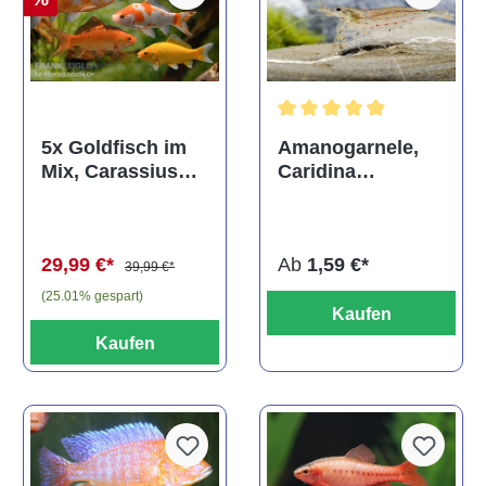
Durchschnittliche Bewertun
Amanogarnele,
5x Goldfisch im
Caridina
Mix, Carassius
multidentata
auratus
(Kaltwasser)
Ab
1,59 €*
29,99 €*
39,99 €*
(25.01% gespart)
Kaufen
Kaufen