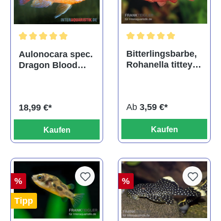
Durchschnittliche Bewertu
Durchschnittliche Bewertung von 5 von 5 Sternen
Bitterlingsbarbe,
Aulonocara spec.
Rohanella titteya,
Dragon Blood
ehem. Puntius
albino, DNZ
titteya
Ab
3,59 €*
18,99 €*
Kaufen
Kaufen
%
%
Tipp