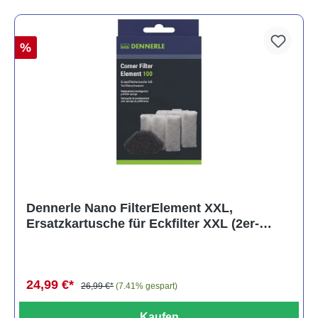
%
Dennerle Nano FilterElement XXL,
Ersatzkartusche für Eckfilter XXL (2er-
Pack)
24,99 €*
26,99 €*
(7.41% gespart)
Kaufen