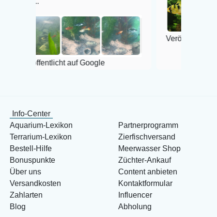
Veröffentlicht auf Google
tlicht auf Google
Info-Center
Aquarium-Lexikon
Partnerprogramm
Terrarium-Lexikon
Zierfischversand
Bestell-Hilfe
Meerwasser Shop
Bonuspunkte
Züchter-Ankauf
Über uns
Content anbieten
Versandkosten
Kontaktformular
Zahlarten
Influencer
Blog
Abholung