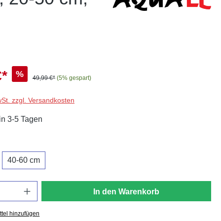
€*
%
49,99 €*
(5% gespart)
wSt. zzgl. Versandkosten
in 3-5 Tagen
swählen
40-60 cm
In den Warenkorb
tel hinzufügen