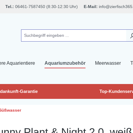
Tel.:
06461-7587450 (8:30-12:30 Uhr)
E-Mail:
info@zierfisch365
ere Aquarientiere
Aquariumzubehör
Meerwasser
T
dankunft-Garantie
Top-Kundenserv
Süßwasser
nny Plant & Night 2.0, weiß