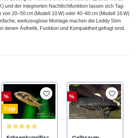
 und der integrierten Nachtlichtfunktion lassen sich Tag-
en von 20–50 cm (Modell 10 W) oder 40–60 cm (Modell 16 W)
 einfache, werkzeuglose Montage machen die Leddy Slim
i denen Ästhetik, Funktion und Kompaktheit gefragt sind.
%
%
Tipp
ng von 5 von 5 Sternen
Durchschnittliche Bewertung von 5 von 5 Sternen
Erbsenkugelfisc
Gelbsaum-