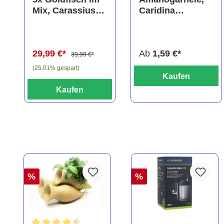
Mix, Carassius
Caridina
auratus
multidentata
(Kaltwasser)
29,99 €*
Ab
1,59 €*
39,99 €*
(25.01% gespart)
Kaufen
Kaufen
%
%