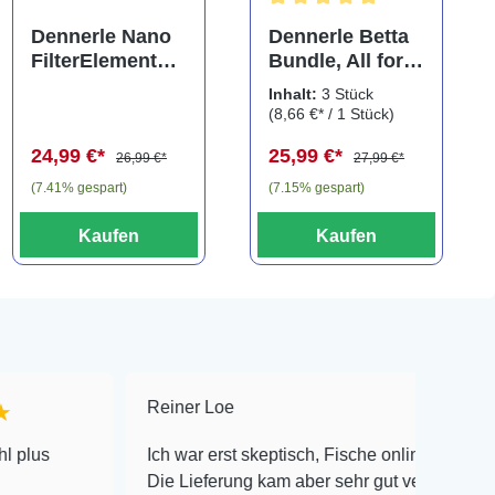
Durchschnittliche Bewertung
Dennerle Nano
Dennerle Betta
FilterElement
Bundle, All for
XXL,
Betta, Pflegeset
Inhalt:
3 Stück
Ersatzkartusche
für
(8,66 €* / 1 Stück)
für Eckfilter XXL
Kampffische, 3
24,99 €*
25,99 €*
(2er-Pack)
teilig
26,99 €*
27,99 €*
(7.41% gespart)
(7.15% gespart)
Kaufen
Kaufen
Reiner Loe
★★★★★
Ich war erst skeptisch, Fische online zu bestellen!
Die Lieferung kam aber sehr gut verpackt an und