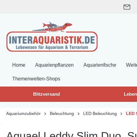
springen
Zur Hauptnavigation springen
Home
Aquarienpflanzen
Aquarienfische
Weit
Themenwelten-Shops
Blitzversand
Leben
Aquariumzubehör
Beleuchtung
LED Beleuchtung
LED 
Aquael Leddy Slim Duo, Su