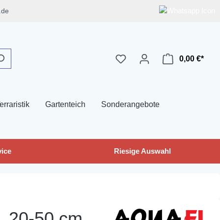
.de
0,00 €*
erraristik
Gartenteich
Sonderangebote
ice
Riesige Auswahl
, 20-50 cm,