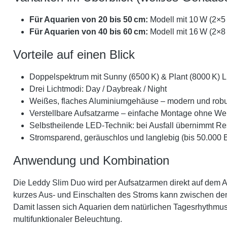
Für Aquarien von 20 bis 50 cm:
Modell mit 10 W (2×5
Für Aquarien von 40 bis 60 cm:
Modell mit 16 W (2×8
Vorteile auf einen Blick
Doppelspektrum mit Sunny (6500 K) & Plant (8000 K) 
Drei Lichtmodi: Day / Daybreak / Night
Weißes, flaches Aluminiumgehäuse – modern und robu
Verstellbare Aufsatzarme – einfache Montage ohne W
Selbstheilende LED-Technik: bei Ausfall übernimmt R
Stromsparend, geräuschlos und langlebig (bis 50.000 
Anwendung und Kombination
Die Leddy Slim Duo wird per Aufsatzarmen direkt auf dem Aq
kurzes Aus- und Einschalten des Stroms kann zwischen den d
Damit lassen sich Aquarien dem natürlichen Tagesrhythmus
multifunktionaler Beleuchtung.