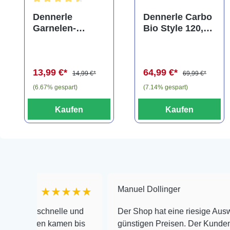
Durchschnittliche Bewertung von 4.5 von 5 Sternen
Dennerle
Dennerle Carbo
Garnelen-
Bio Style 120,
Amphore,
CO2 für
Anubias nana
Aquarien bis
"Bonsai" auf
120 Liter
13,99 €*
64,99 €*
3er Tonamphore
14,99 €*
69,99 €*
(6.67% gespart)
(7.14% gespart)
Kaufen
Kaufen
Manuel Dollinger
★★★★★
★★
schnelle und
Der Shop hat eine riesige Auswahl zu seh
en kamen bis
günstigen Preisen. Der Kundendienst is