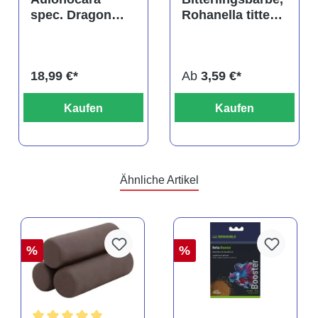
spec. Dragon
Rohanella titteya,
Blood albino,
ehem. Puntius
DNZ
titteya
18,99 €*
Ab
3,59 €*
Kaufen
Kaufen
Ähnliche Artikel
%
%