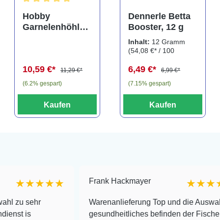
Durchschnittliche Bewertung von 5 von 5 Sternen
Hobby
Dennerle Betta
Garnelenhöhle
Booster, 12 g
Crab Pyramid,
Inhalt:
12 Gramm
dark, 9 × 9 × 8
(54,08 €* / 100
cm (41643)
Gramm)
10,59 €*
6,49 €*
11,29 €*
6,99 €*
(6.2% gespart)
(7.15% gespart)
Kaufen
Kaufen
Frank Hackmayer
★★★
★★★★
r
Warenanlieferung Top und die Auswahl plus
gesundheitliches befinden der Fische