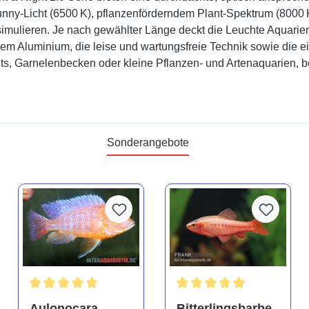
nny-Licht (6500 K), pflanzenförderndem Plant-Spektrum (8000 K)
 simulieren. Je nach gewählter Länge deckt die Leuchte Aquari
ßem Aluminium, die leise und wartungsfreie Technik sowie die
, Garnelenbecken oder kleine Pflanzen- und Artenaquarien, be
Sonderangebote
tung von 4.9 von 5 Sternen
Durchschnittliche Bewertung von 5 von 5 Sternen
Durchschnittliche Bewertu
Aulonocara
Bitterlingsbarbe,