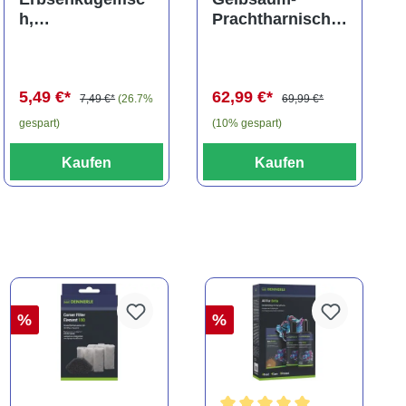
h,
Prachtharnischw
Carinotetraodon
els, L81,
travancoricus
Baryancistrus
(Minifisch)
spec., 6-8 cm
5,49 €*
62,99 €*
7,49 €*
(26.7%
69,99 €*
gespart)
(10% gespart)
Kaufen
Kaufen
%
%