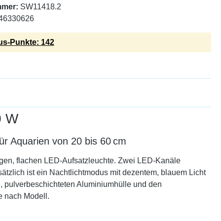
mmer:
SW11418.2
46330626
s-Punkte: 142
0 W
ür Aquarien von 20 bis 60 cm
zigen, flachen LED-Aufsatzleuchte. Zwei LED-Kanäle
sätzlich ist ein Nachtlichtmodus mit dezentem, blauem Licht
, pulverbeschichteten Aluminiumhülle und den
e nach Modell.