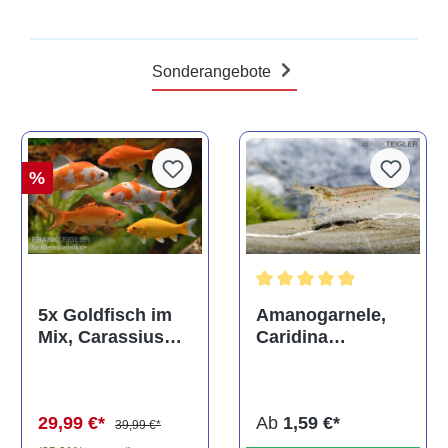
Sonderangebote
%
Durchschnittliche Bewertun
Amanogarnele,
5x Goldfisch im
Caridina
Mix, Carassius
multidentata
auratus
(Kaltwasser)
Ab
1,59 €*
29,99 €*
39,99 €*