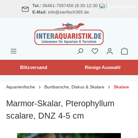
Tel.:
06461-7587450 (8:30-12:30 Uhr)
alt springen
E-Mail:
info@zierfisch365.de
Blitzversand
Riesige Auswahl
Aquarienfische
Buntbarsche, Diskus & Skalare
Skalare
Marmor-Skalar, Pterophyllum
scalare, DNZ 4-5 cm
Bildergalerie überspringen