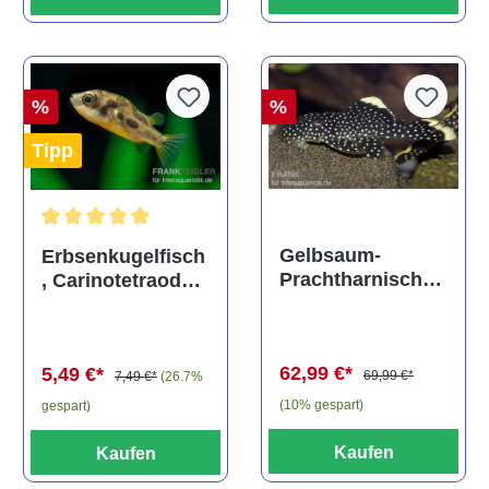
%
%
Tipp
Durchschnittliche Bewertung von 5 von 5 Sternen
Gelbsaum-
Erbsenkugelfisch
Prachtharnischw
, Carinotetraodon
els, L81,
travancoricus
Baryancistrus
(Minifisch)
spec., 6-8 cm
62,99 €*
5,49 €*
69,99 €*
7,49 €*
(26.7%
(10% gespart)
gespart)
Kaufen
Kaufen