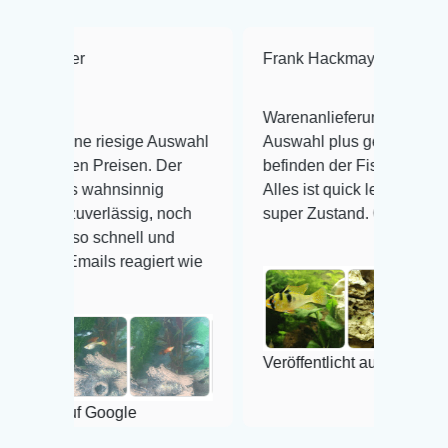
Frank Hackmayer
★★★★
Warenanlieferung Top und die
iesige Auswahl
Auswahl plus gesundheitliches
eisen. Der
befinden der Fische einwandfrei.
nsinnig
Alles ist quick lebendig und im
lässig, noch
super Zustand. Gerne wieder 😃
hnell und
 reagiert wie
Veröffentlicht auf Google
ogle