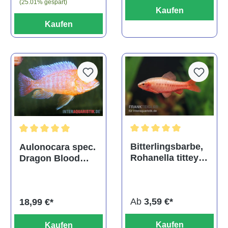
(25.01% gespart)
Kaufen
Kaufen
Durchschnittliche Bewertu
Durchschnittliche Bewertung von 5 von 5 Sternen
Bitterlingsbarbe,
Aulonocara spec.
Rohanella titteya,
Dragon Blood
ehem. Puntius
albino, DNZ
titteya
Ab
3,59 €*
18,99 €*
Kaufen
Kaufen