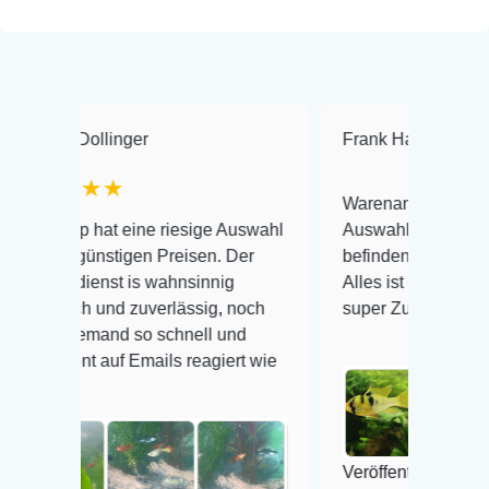
linger
Frank Hackmayer
★★
★
Warenanlieferung Top und die
at eine riesige Auswahl
Auswahl plus gesundheitliches
nstigen Preisen. Der
befinden der Fische einwandfrei
st is wahnsinnig
Alles ist quick lebendig und im
und zuverlässig, noch
super Zustand. Gerne wieder 😃
mand so schnell und
uf Emails reagiert wie
Veröffentlicht auf Google