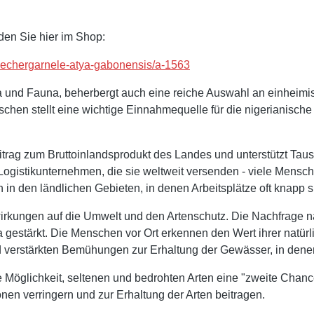
en Sie hier im Shop:
rfaechergarnele-atya-gabonensis/a-1563
ora und Fauna, beherbergt auch eine reiche Auswahl an einheim
schen stellt eine wichtige Einnahmequelle für die nigerianische
eitrag zum Bruttoinlandsprodukt des Landes und unterstützt Tau
 Logistikunternehmen, die sie weltweit versenden - viele Mensch
 in den ländlichen Gebieten, in denen Arbeitsplätze oft knapp
swirkungen auf die Umwelt und den Artenschutz. Die Nachfrage 
 gestärkt. Die Menschen vor Ort erkennen den Wert ihrer natür
d verstärkten Bemühungen zur Erhaltung der Gewässer, in dene
e Möglichkeit, seltenen und bedrohten Arten eine "zweite Chan
nen verringern und zur Erhaltung der Arten beitragen.