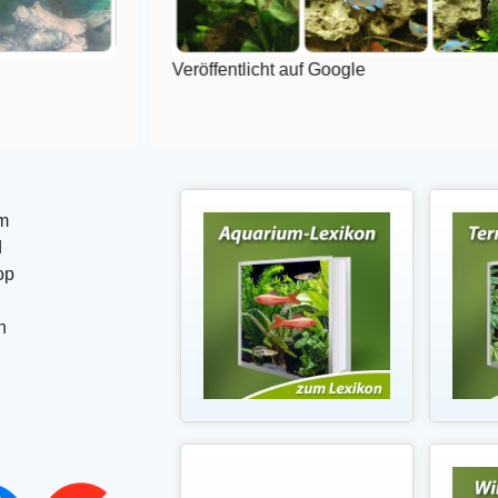
Veröffentlicht auf Google
m
d
op
n