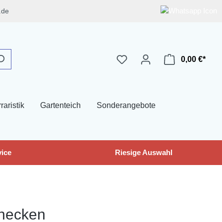
.de
0,00 €*
raristik
Gartenteich
Sonderangebote
ice
Riesige Auswahl
hnecken