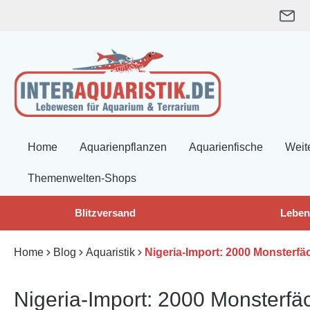
springen
Zur Hauptnavigation springen
Home
Aquarienpflanzen
Aquarienfische
Weit
Themenwelten-Shops
Blitzversand
Leben
Home
Blog
Aquaristik
Nigeria-Import: 2000 Monsterf
Nigeria-Import: 2000 Monsterf