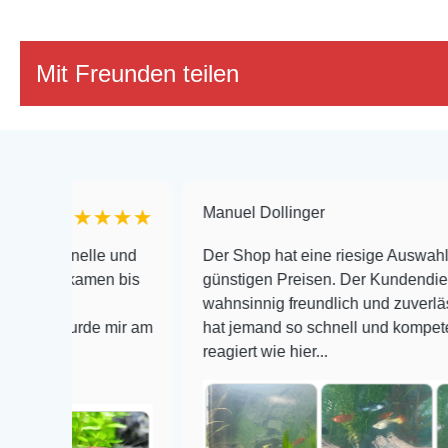
Mit Freunden teilen
Manuel Dollinger
★★★★★
★★
hnelle und
Der Shop hat eine riesige Auswahl zu sehr
n kamen bis
günstigen Preisen. Der Kundendienst is
wahnsinnig freundlich und zuverlässig, noc
 wurde mir am
hat jemand so schnell und kompetent auf E
reagiert wie hier...