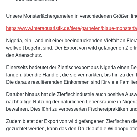
Unsere Monsterfächergarnelen in verschiedenen Größen find
https://www.interaquaristik.de/tiere/garnelen/blaue-monste
Nigeria, ein Land mit einer beeindruckenden Vielfalt an Fl
weltweit begehrt sind. Der Export von wild gefangenen Zierfi
den Artenschutz.
Einerseits bedeutet der Zierfischexport aus Nigeria einen B
fangen, über die Händler, die sie vermarkten, bis hin zu den
Die daraus resultierenden Einkommen sind für viele Familien
Darüber hinaus hat die Zierfischindustrie auch positive Au
nachhaltige Nutzung der natürlichen Lebensräume in Nigeria
bewahren. Dies führt zu verbesserten Fischereipraktiken un
Zudem bietet der Export von wild gefangenen Zierfischen di
gezüchtet werden, kann das den Druck auf die Wildpopulatio