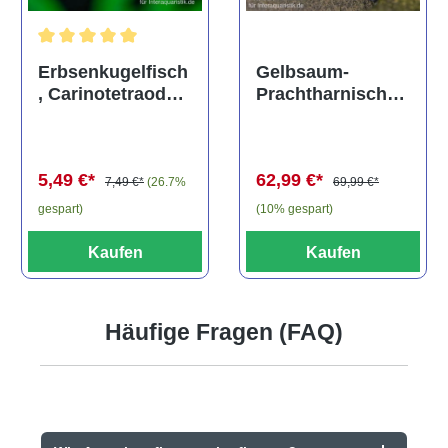
Durchschnittliche Bewertung von 5 von 5 Sternen
Gelbsaum-
Erbsenkugelfisch
Prachtharnischw
, Carinotetraodon
els, L81,
travancoricus
Baryancistrus
(Minifisch)
spec., 6-8 cm
62,99 €*
5,49 €*
69,99 €*
7,49 €*
(26.7%
(10% gespart)
gespart)
Kaufen
Kaufen
Häufige Fragen (FAQ)