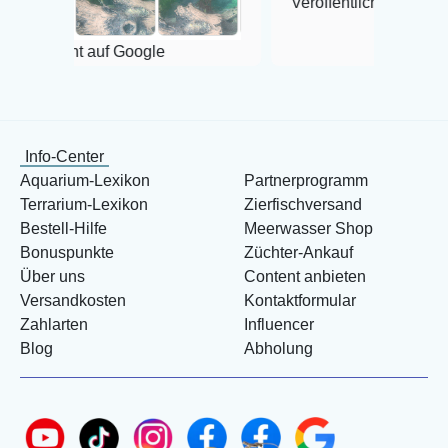
Veröffentlicht auf Google
uf Google
Info-Center
Aquarium-Lexikon
Partnerprogramm
Terrarium-Lexikon
Zierfischversand
Bestell-Hilfe
Meerwasser Shop
Bonuspunkte
Züchter-Ankauf
Über uns
Content anbieten
Versandkosten
Kontaktformular
Zahlarten
Influencer
Blog
Abholung