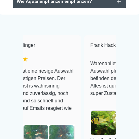
Wie Aquarienpflanzen einpflanzen?
er
Frank Hackmayer
★★★★
Warenanlieferung Top und die
ne riesige Auswahl
Auswahl plus gesundheitliches
en Preisen. Der
befinden der Fische einwandfrei.
s wahnsinnig
Alles ist quick lebendig und im
zuverlässig, noch
super Zustand. Gerne wieder 😃
so schnell und
mails reagiert wie