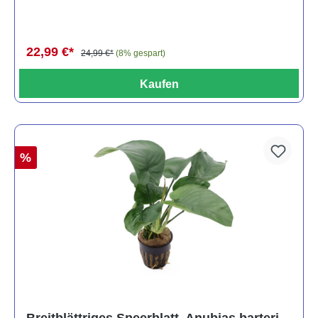
22,99 €*
24,99 €*
(8% gespart)
Kaufen
%
Breitblättriges Speerblatt, Anubias barteri,