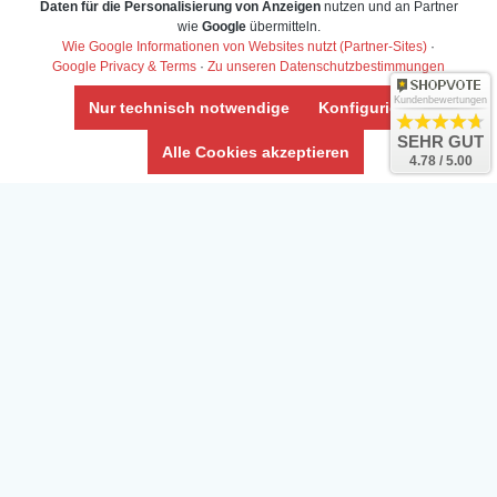
Daten für die Personalisierung von Anzeigen
nutzen und an Partner
wie
Google
übermitteln.
Wie Google Informationen von Websites nutzt (Partner-Sites)
·
Google Privacy & Terms
·
Zu unseren Datenschutzbestimmungen
Kundenbewertungen
Nur technisch notwendige
Konfigurieren
SEHR GUT
Alle Cookies akzeptieren
4.78 / 5.00
Daten­schutz­erklärung
Widerrufs­recht /Widerrufs­formular
AGB & Info
Impressum