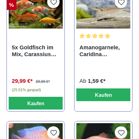
%
Durchschnittliche Bewertun
Amanogarnele,
5x Goldfisch im
Caridina
Mix, Carassius
multidentata
auratus
(Kaltwasser)
Ab
1,59 €*
29,99 €*
39,99 €*
(25.01% gespart)
Kaufen
Kaufen