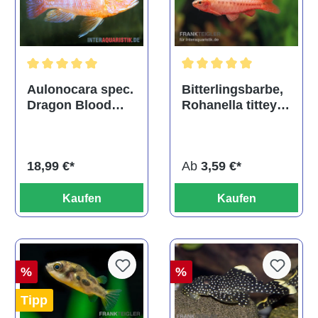
Durchschnittliche Bewertu
Durchschnittliche Bewertung von 5 von 5 Sternen
Bitterlingsbarbe,
Aulonocara spec.
Rohanella titteya,
Dragon Blood
ehem. Puntius
albino, DNZ
titteya
Ab
3,59 €*
18,99 €*
Kaufen
Kaufen
%
%
Tipp