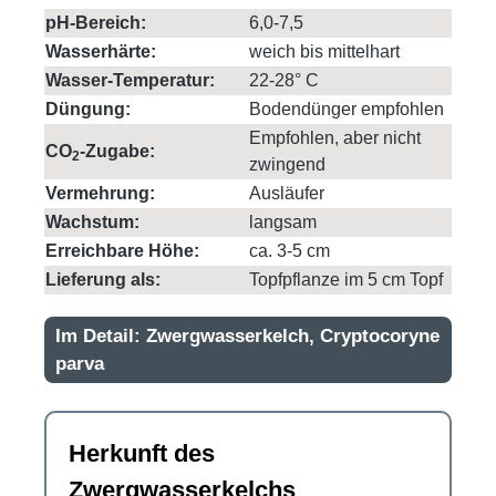
pH-Bereich:
6,0-7,5
Wasserhärte:
weich bis mittelhart
Wasser-Temperatur:
22-28° C
Düngung:
Bodendünger empfohlen
Empfohlen, aber nicht
CO
-Zugabe:
2
zwingend
Vermehrung:
Ausläufer
Wachstum:
langsam
Erreichbare Höhe:
ca. 3-5 cm
Lieferung als:
Topfpflanze im 5 cm Topf
Im Detail: Zwergwasserkelch, Cryptocoryne
parva
Herkunft des
Zwergwasserkelchs