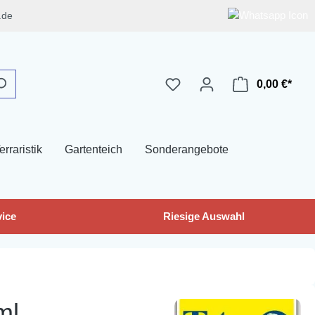
.de
0,00 €*
erraristik
Gartenteich
Sonderangebote
ice
Riesige Auswahl
ml