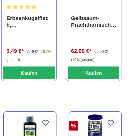
ng von 5 von 5 Sternen
Durchschnittliche Bewertung von 5 von 5 Sternen
Erbsenkugelfisc
Gelbsaum-
h,
Prachtharnischw
Carinotetraodon
els, L81,
travancoricus
Baryancistrus
(Minifisch)
spec., 6-8 cm
5,49 €*
62,99 €*
7,49 €*
(26.7%
69,99 €*
gespart)
(10% gespart)
Kaufen
Kaufen
%