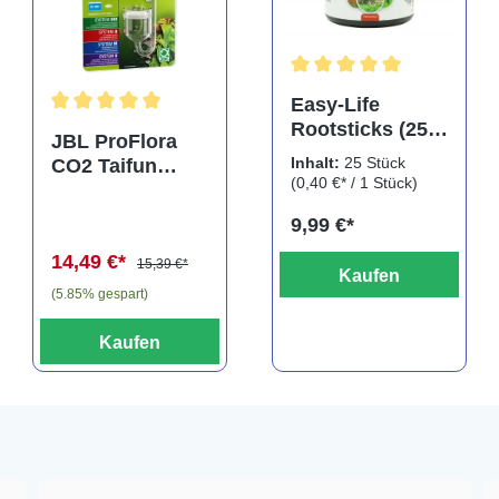
rtung von 5 von 5 Sternen
Durchschnittliche Bewertu
Easy-Life
Rootsticks (25
Durchschnittliche Bewertung von 5 von 5 Sternen
JBL ProFlora
Sticks)
Inhalt:
25 Stück
CO2 Taifun
(0,40 €* / 1 Stück)
Glass Midi,
CO2-Diffusor
9,99 €*
14,49 €*
15,39 €*
Kaufen
(5.85% gespart)
Kaufen