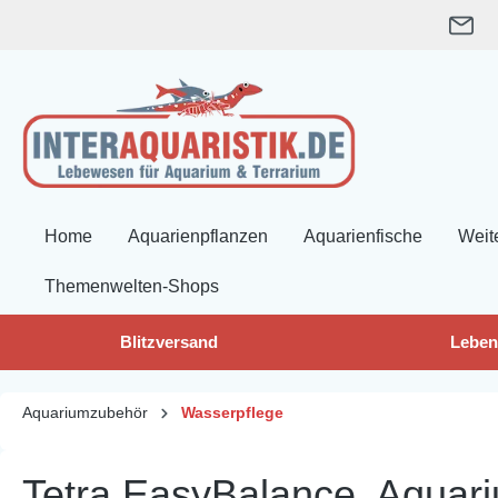
springen
Zur Hauptnavigation springen
Home
Aquarienpflanzen
Aquarienfische
Weit
Themenwelten-Shops
Blitzversand
Leben
Aquariumzubehör
Wasserpflege
Tetra EasyBalance, Aquari