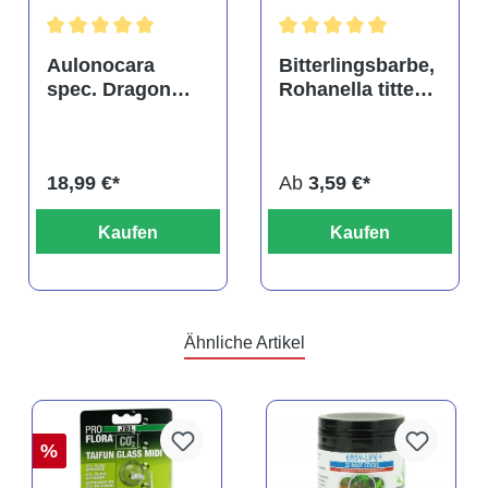
tung von 4.9 von 5 Sternen
Durchschnittliche Bewertung von 5 von 5 Sternen
Durchschnittliche Bewertu
Aulonocara
Bitterlingsbarbe,
spec. Dragon
Rohanella titteya,
Blood albino,
ehem. Puntius
DNZ
titteya
18,99 €*
Ab
3,59 €*
Kaufen
Kaufen
Ähnliche Artikel
%