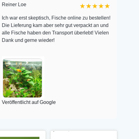
Reiner Loe
Michele
★★★★★
Ich war erst skeptisch, Fische online zu bestellen!
Ich ha
Die Lieferung kam aber sehr gut verpackt an und
Aestivu
alle Fische haben den Transport überlebt! Vielen
von 12 
Dank und gerne wieder!
meine a
Pflegl
Veröffe
Veröffentlicht auf Google