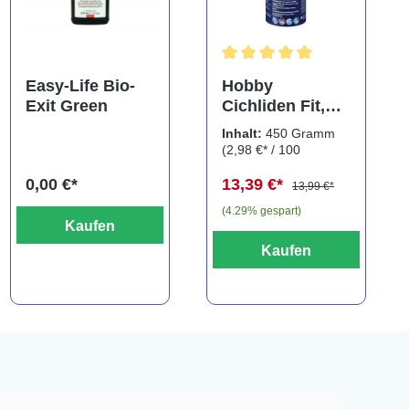
ng von 5 von 5 Sternen
Durchschnittliche Bewertung
Easy-Life Bio-
Hobby
Exit Green
Cichliden Fit,
450 g
Inhalt:
450 Gramm
(2,98 €* / 100
Gramm)
0,00 €*
13,39 €*
13,99 €*
(4.29% gespart)
Kaufen
Kaufen