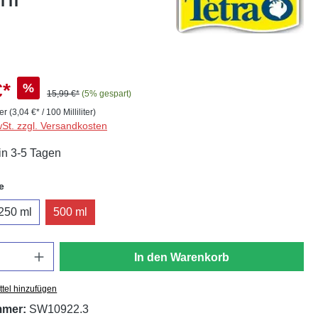
€*
%
15,99 €*
(5% gespart)
ter
(3,04 €* / 100 Milliliter)
wSt. zzgl. Versandkosten
in 3-5 Tagen
auswählen
e
250 ml
500 ml
In den Warenkorb
tel hinzufügen
mmer:
SW10922.3