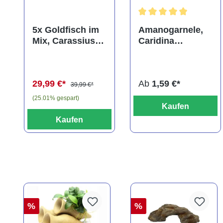
Durchschnittliche Bewer
5x Goldfisch im
Amanogarnele,
Mix, Carassius
Caridina
auratus
multidentata
(Kaltwasser)
29,99 €*
Ab
1,59 €*
39,99 €*
(25.01% gespart)
Kaufen
Kaufen
%
%