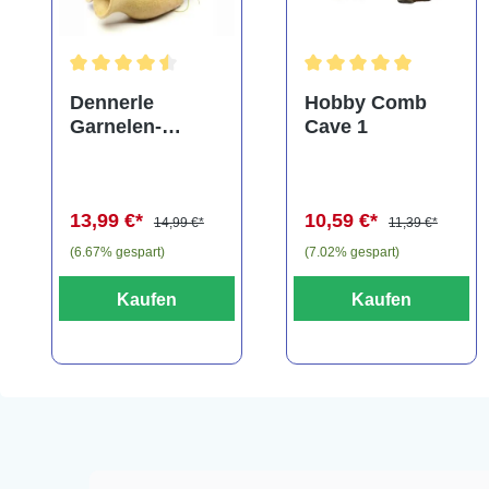
Durchschnittliche Bewertung von 4.5 von 5 Sternen
Durchschnittliche Bewe
Dennerle
Hobby Comb
Garnelen-
Cave 1
Amphore,
Anubias nana
"Bonsai" auf
13,99 €*
10,59 €*
3er Tonamphore
14,99 €*
11,39 €*
(6.67% gespart)
(7.02% gespart)
Kaufen
Kaufen