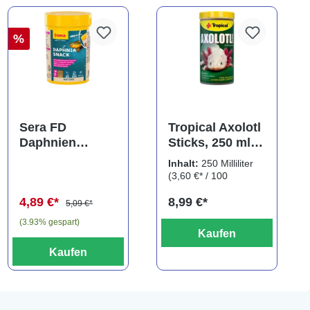
%
Sera FD
Tropical Axolotl
Daphnien
Sticks, 250 ml,
Nature, Daphnia
für Axolotl,
Inhalt:
250 Milliliter
Snack,
Molche,
(3,60 €* / 100
Wasserflöhe,
Frösche...
Milliliter)
4,89 €*
8,99 €*
100 ml
5,09 €*
(3.93% gespart)
Kaufen
Kaufen