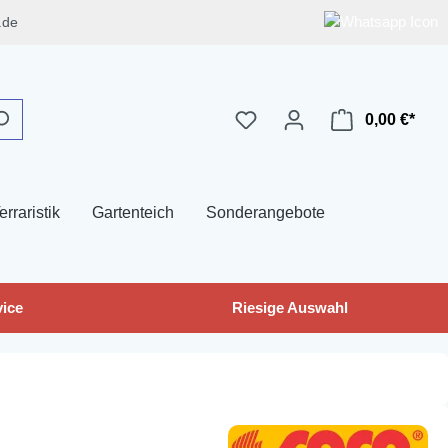
.de
0,00 €*
erraristik
Gartenteich
Sonderangebote
ice
Riesige Auswahl