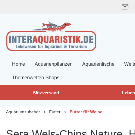
springen
Zur Hauptnavigation springen
Home
Aquarienpflanzen
Aquarienfische
Weit
Themenwelten-Shops
Blitzversand
Leben
Aquariumzubehör
Futter
Futter für Welse
Sera Wels-Chips Nature, H