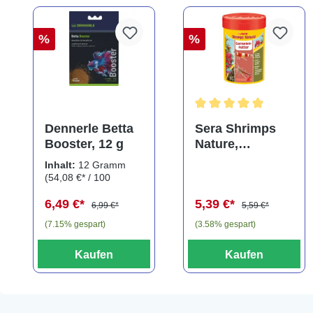
%
%
Durchschnittliche Bewe
Dennerle Betta
Sera Shrimps
Booster, 12 g
Nature,
Hauptfutter-
Inhalt:
12 Gramm
Granulat, 100 ml
(54,08 €* / 100
Gramm)
6,49 €*
5,39 €*
6,99 €*
5,59 €*
(7.15% gespart)
(3.58% gespart)
Kaufen
Kaufen