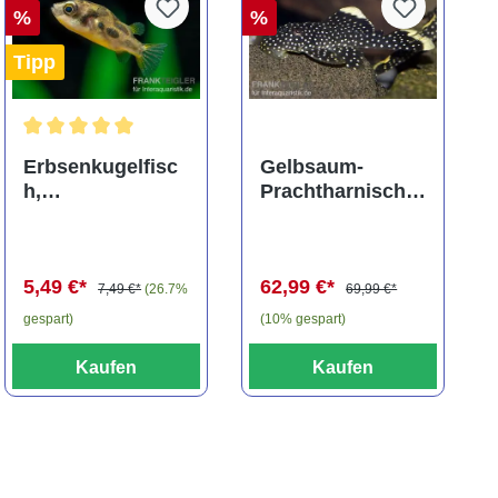
%
%
Tipp
ng von 5 von 5 Sternen
Durchschnittliche Bewertung von 5 von 5 Sternen
Erbsenkugelfisc
Gelbsaum-
h,
Prachtharnischw
Carinotetraodon
els, L81,
travancoricus
Baryancistrus
(Minifisch)
spec., 6-8 cm
5,49 €*
62,99 €*
7,49 €*
(26.7%
69,99 €*
gespart)
(10% gespart)
Kaufen
Kaufen