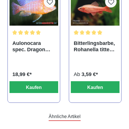
tung von 4.9 von 5 Sternen
Durchschnittliche Bewertung von 5 von 5 Sternen
Durchschnittliche Bewertu
Aulonocara
Bitterlingsbarbe,
spec. Dragon
Rohanella titteya,
Blood albino,
ehem. Puntius
DNZ
titteya
18,99 €*
Ab
3,59 €*
Kaufen
Kaufen
Ähnliche Artikel