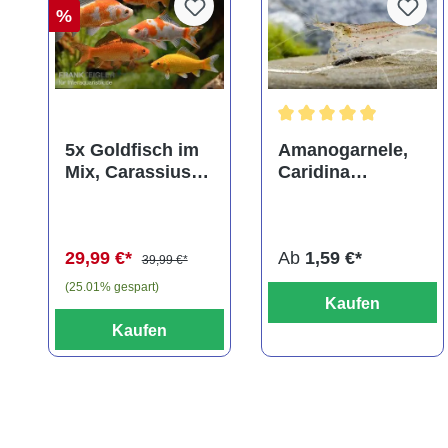
%
Durchschnittliche Bewer
5x Goldfisch im
Amanogarnele,
Mix, Carassius
Caridina
auratus
multidentata
(Kaltwasser)
29,99 €*
Ab
1,59 €*
39,99 €*
(25.01% gespart)
Kaufen
Kaufen