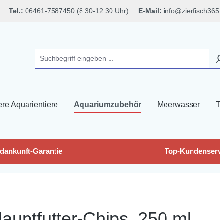
Tel.:
06461-7587450 (8:30-12:30 Uhr)
E-Mail:
info@zierfisch365
ere Aquarientiere
Aquariumzubehör
Meerwasser
T
dankunft-Garantie
Top-Kundenserv
auptfutter-Chips, 250 ml