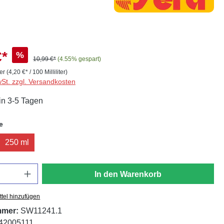
€*
%
10,99 €*
(4.55% gespart)
ter
(4,20 €* / 100 Milliliter)
wSt. zzgl. Versandkosten
in 3-5 Tagen
auswählen
e
250 ml
In den Warenkorb
tel hinzufügen
mmer:
SW11241.1
42005111