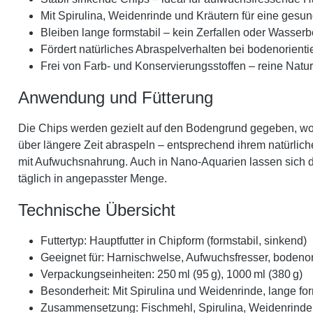
Mit Spirulina, Weidenrinde und Kräutern für eine ges
Bleiben lange formstabil – kein Zerfallen oder Wasser
Fördert natürliches Abraspelverhalten bei bodenorienti
Frei von Farb- und Konservierungsstoffen – reine Natur
Anwendung und Fütterung
Die Chips werden gezielt auf den Bodengrund gegeben, wo 
über längere Zeit abraspeln – entsprechend ihrem natürlich
mit Aufwuchsnahrung. Auch in Nano-Aquarien lassen sich die
täglich in angepasster Menge.
Technische Übersicht
Futtertyp: Hauptfutter in Chipform (formstabil, sinkend)
Geeignet für: Harnischwelse, Aufwuchsfresser, bodenor
Verpackungseinheiten: 250 ml (95 g), 1000 ml (380 g)
Besonderheit: Mit Spirulina und Weidenrinde, lange fo
Zusammensetzung: Fischmehl, Spirulina, Weidenrinde,