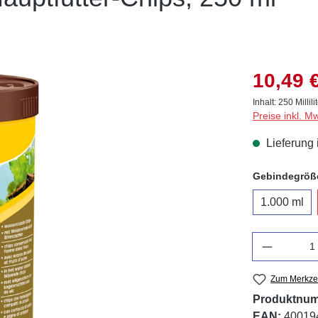
10,49 
Inhalt:
250 Millili
Preise inkl. M
Lieferung 
Gebindegröß
1.000 ml
Anzahl
Zum Merkzet
Produktnu
EAN:
40019