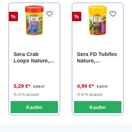
%
%
rtung von 5 von 5 Sternen
Sera Crab
Sera FD Tubifex
Loops Nature,
Nature,
Hauptfutter-
Ergänzungsfutt
Loops, 100 ml
er-Würmer, 100
ml
5,29 €*
4,99 €*
5,59 €*
5,29 €*
(5.37% gespart)
(5.67% gespart)
Kaufen
Kaufen