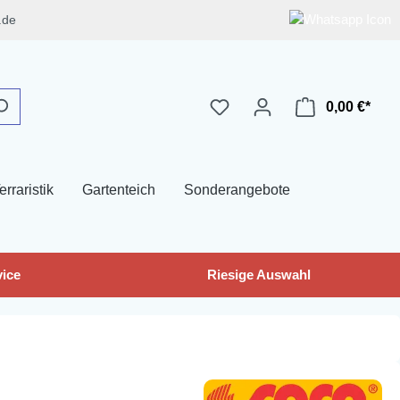
.de
0,00 €*
erraristik
Gartenteich
Sonderangebote
ice
Riesige Auswahl