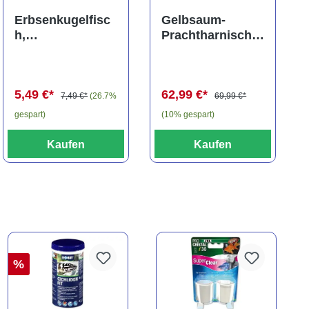
ng von 5 von 5 Sternen
Durchschnittliche Bewertung von 5 von 5 Sternen
Erbsenkugelfisc
Gelbsaum-
h,
Prachtharnischw
Carinotetraodon
els, L81,
travancoricus
Baryancistrus
(Minifisch)
spec., 6-8 cm
5,49 €*
62,99 €*
7,49 €*
(26.7%
69,99 €*
gespart)
(10% gespart)
Kaufen
Kaufen
%