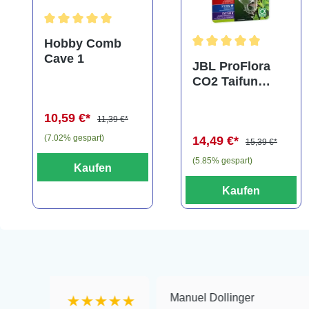
Durchschnittliche Bewertung von 5 von 5 Sternen
Hobby Comb
Cave 1
Durchschnittliche Bewe
JBL ProFlora
CO2 Taifun
Glass Midi,
CO2-Diffusor
10,59 €*
11,39 €*
(7.02% gespart)
14,49 €*
15,39 €*
(5.85% gespart)
Kaufen
Kaufen
Manuel Dollinger
★★★★★
★