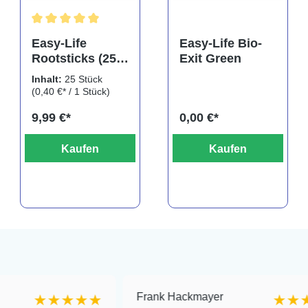
Durchschnittliche Bewertung von 5 von 5 Sternen
Easy-Life
Easy-Life Bio-
Rootsticks (25
Exit Green
rtung von 5 von 5 Sternen
Sticks)
Inhalt:
25 Stück
(0,40 €* / 1 Stück)
9,99 €*
0,00 €*
Kaufen
Kaufen
Frank Hackmayer
★★★★
★★★★