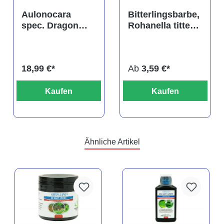
tung von 4.9 von 5 Sternen
Durchschnittliche Bewertung von 5 von 5 Sternen
Durchschnittliche Bewertu
Aulonocara
Bitterlingsbarbe,
spec. Dragon
Rohanella titteya,
Blood albino,
ehem. Puntius
DNZ
titteya
18,99 €*
Ab
3,59 €*
Kaufen
Kaufen
Ähnliche Artikel