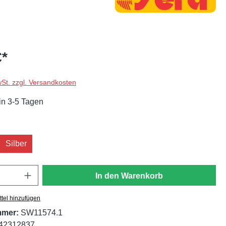
€*
wSt. zzgl. Versandkosten
in 3-5 Tagen
len
Silber
In den Warenkorb
tel hinzufügen
mmer:
SW11574.1
42312837