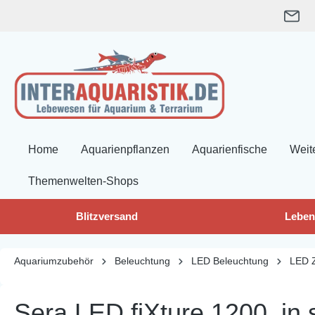
springen
Zur Hauptnavigation springen
Home
Aquarienpflanzen
Aquarienfische
Weit
Themenwelten-Shops
Blitzversand
Leben
Aquariumzubehör
Beleuchtung
LED Beleuchtung
LED 
Sera LED fiXture 1200, in s