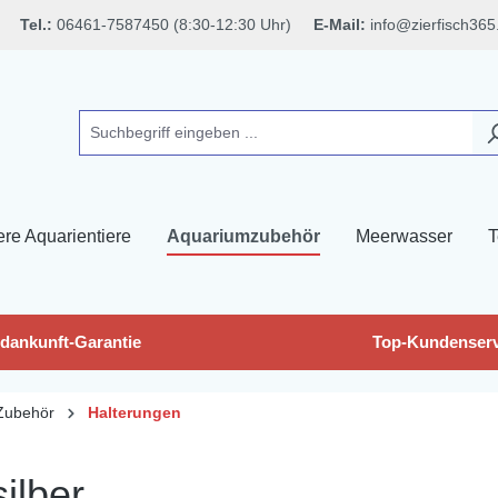
Tel.:
06461-7587450 (8:30-12:30 Uhr)
E-Mail:
info@zierfisch365
ere Aquarientiere
Aquariumzubehör
Meerwasser
T
dankunft-Garantie
Top-Kundenserv
Zubehör
Halterungen
ilber