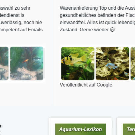
ehr
Warenanlieferung Top und die Auswahl plus
gesundheitliches befinden der Fische
noch nie
einwandfrei. Alles ist quick lebendig und im su
uf Emails
Zustand. Gerne wieder 😃
Veröffentlicht auf Google
m
d