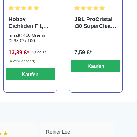
Durchschnittliche Bewertung von 5 von 5 Sternen
Durchschnittliche Bewertung
Hobby
JBL ProCristal
Cichliden Fit,
i30 SuperClear,
450 g
Doppelpack,
Inhalt:
450 Gramm
Spezialfiltermat
(2,98 €* / 100
erial
Gramm)
13,39 €*
7,59 €*
13,99 €*
(4.29% gespart)
Kaufen
Kaufen
Reiner Loe
★★★★★