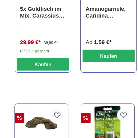
Durchschnittliche Bewer
5x Goldfisch im
Amanogarnele,
Mix, Carassius
Caridina
auratus
multidentata
(Kaltwasser)
29,99 €*
Ab
1,59 €*
39,99 €*
(25.01% gespart)
Kaufen
Kaufen
%
%