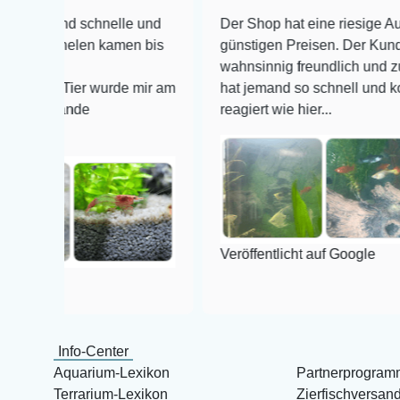
d schnelle und
Der Shop hat eine riesige Auswahl zu s
elen kamen bis
günstigen Preisen. Der Kundendienst is
wahnsinnig freundlich und zuverlässig, 
ier wurde mir am
hat jemand so schnell und kompetent a
nde
reagiert wie hier...
Veröffentlicht auf Google
Info-Center
Aquarium-Lexikon
Partnerprogram
Terrarium-Lexikon
Zierfischversan