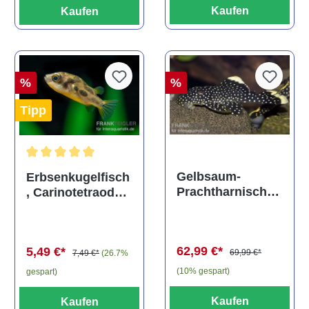
Kaufen
Kaufen
%
%
Tipp
Durchschnittliche Bewertung von 5 von 5 Sternen
Gelbsaum-
Erbsenkugelfisch
Prachtharnischw
, Carinotetraodon
els, L81,
travancoricus
Baryancistrus
(Minifisch)
spec., 6-8 cm
62,99 €*
5,49 €*
69,99 €*
7,49 €*
(26.7%
(10% gespart)
gespart)
Kaufen
Kaufen