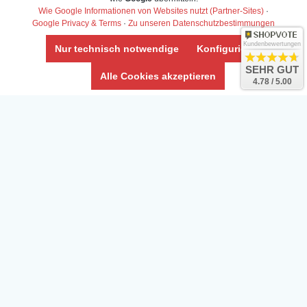
Wie Google Informationen von Websites nutzt (Partner-Sites)
·
Google Privacy & Terms
·
Zu unseren Datenschutzbestimmungen
Kundenbewertungen
Nur technisch notwendige
Konfigurieren
SEHR GUT
Alle Cookies akzeptieren
4.78 / 5.00
Daten­schutz­erklärung
Widerrufs­recht /Widerrufs­formular
AGB & Info
Impressum
Umwelt und Entsorgung
Vertrag widerrufen
* Alle Preise inkl. ges. MwSt. zzgl.
Versandkosten
Zierfische, Garnelen, Krebse, Wasserschnecken (Wirbellose),
Aquarienpflanzen & Aquarium-Zubehör preiswert online kaufen.