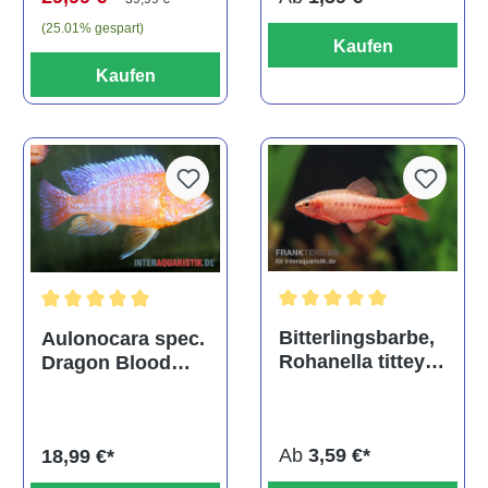
(25.01% gespart)
Kaufen
Kaufen
Durchschnittliche Bewertu
Durchschnittliche Bewertung von 5 von 5 Sternen
Bitterlingsbarbe,
Aulonocara spec.
Rohanella titteya,
Dragon Blood
ehem. Puntius
albino, DNZ
titteya
Ab
3,59 €*
18,99 €*