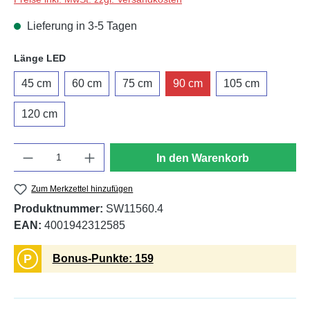
Lieferung in 3-5 Tagen
auswählen
Länge LED
45 cm
60 cm
75 cm
90 cm
105 cm
120 cm
Anzahl
In den Warenkorb
Zum Merkzettel hinzufügen
Produktnummer:
SW11560.4
EAN:
4001942312585
P
Bonus-Punkte: 159