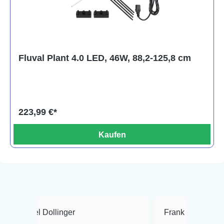
Fluval Plant 4.0 LED, 46W, 88,2-125,8 cm
223,99 €*
Kaufen
ollinger
Frank Hackmayer
★★