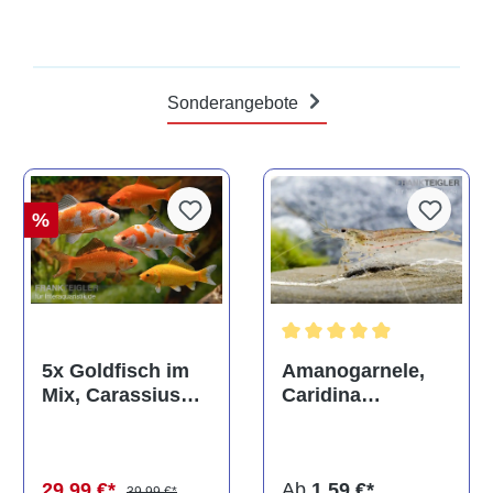
Sonderangebote
%
Durchschnittliche Bewertun
Amanogarnele,
5x Goldfisch im
Caridina
Mix, Carassius
multidentata
auratus
(Kaltwasser)
Ab
1,59 €*
29,99 €*
39,99 €*