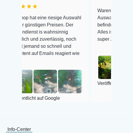
★★
Warenanlieferung Top und die
 hat eine riesige Auswahl
Auswahl plus gesundheitliche
ünstigen Preisen. Der
befinden der Fische einwandfr
enst is wahnsinnig
Alles ist quick lebendig und i
h und zuverlässig, noch
super Zustand. Gerne wieder 
emand so schnell und
 auf Emails reagiert wie
Veröffentlicht auf Google
licht auf Google
Info-Center