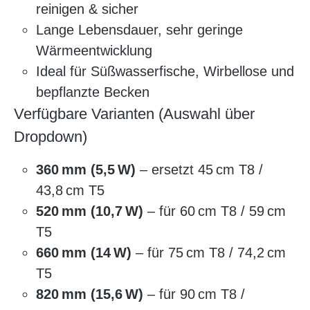
reinigen & sicher
Lange Lebensdauer, sehr geringe
Wärmeentwicklung
Ideal für Süßwasserfische, Wirbellose und
bepflanzte Becken
Verfügbare Varianten (Auswahl über
Dropdown)
360 mm (5,5 W)
– ersetzt 45 cm T8 /
43,8 cm T5
520 mm (10,7 W)
– für 60 cm T8 / 59 cm
T5
660 mm (14 W)
– für 75 cm T8 / 74,2 cm
T5
820 mm (15,6 W)
– für 90 cm T8 /