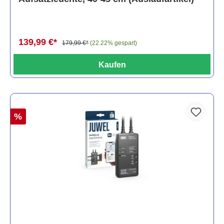
139,99 €*
179,99 €*
(22.22% gespart)
Kaufen
%