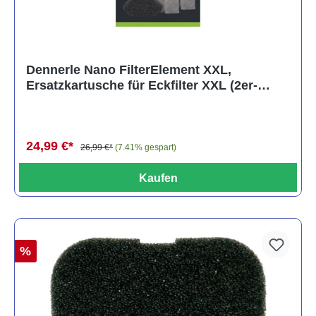
Dennerle Nano FilterElement XXL,
Ersatzkartusche für Eckfilter XXL (2er-
Pack)
24,99 €*
26,99 €*
(7.41% gespart)
Kaufen
%