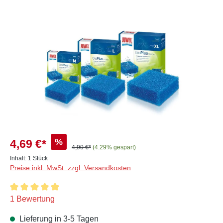
Bildergalerie überspringen
%
4,69 €*
4,90 €*
(4.29% gespart)
Inhalt:
1 Stück
Preise inkl. MwSt. zzgl. Versandkosten
Durchschnittliche Bewertung von 5 von 5 Sternen
1 Bewertung
Lieferung in 3-5 Tagen