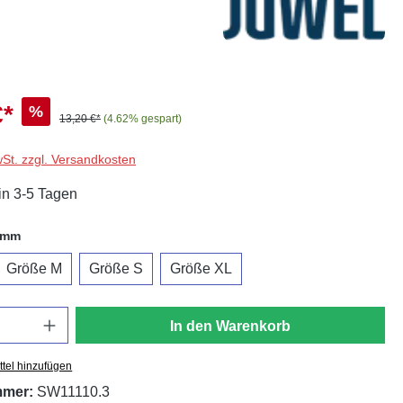
€*
%
13,20 €*
(4.62% gespart)
wSt. zzgl. Versandkosten
in 3-5 Tagen
auswählen
amm
Größe M
Größe S
Größe XL
In den Warenkorb
tel hinzufügen
mmer:
SW11110.3