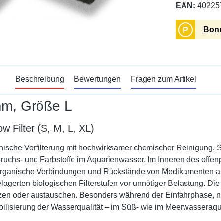
EAN:
40225
P
Bonu
Beschreibung
Bewertungen
Fragen zum Artikel
mm, Größe L
 Filter (S, M, L, XL)
e Vorfilterung mit hochwirksamer chemischer Reinigung. Sie 
eruchs- und Farbstoffe im Aquarienwasser. Im Inneren des offe
te organische Verbindungen und Rückstände von Medikamenten au
agerten biologischen Filterstufen vor unnötiger Belastung. D
tzen oder austauschen. Besonders während der Einfahrphase, n
abilisierung der Wasserqualität – im Süß- wie im Meerwasseraq