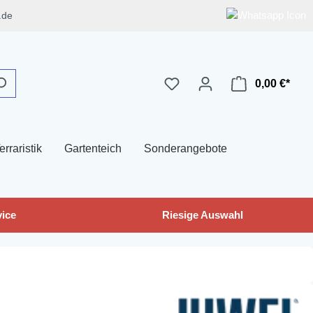
.de
0,00 €*
erraristik
Gartenteich
Sonderangebote
ice
Riesige Auswahl