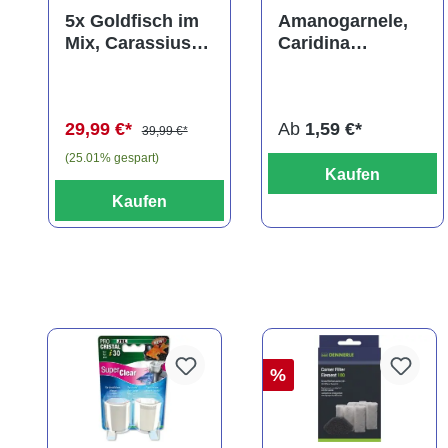
Durchschnittliche Bewer
5x Goldfisch im
Amanogarnele,
Mix, Carassius
Caridina
auratus
multidentata
(Kaltwasser)
29,99 €*
Ab
1,59 €*
39,99 €*
(25.01% gespart)
Kaufen
Kaufen
%