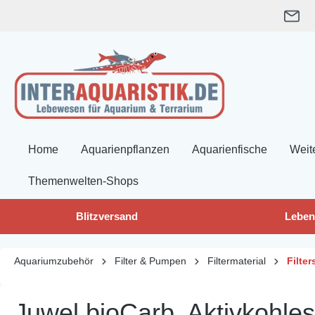
springen
Zur Hauptnavigation springen
Home
Aquarienpflanzen
Aquarienfische
Weit
Themenwelten-Shops
Blitzversand
Leben
Aquariumzubehör
Filter & Pumpen
Filtermaterial
Filte
Juwel bioCarb, Aktivkohl