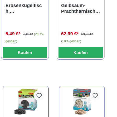
ng von 5 von 5 Sternen
Durchschnittliche Bewertung von 5 von 5 Sternen
Erbsenkugelfisc
Gelbsaum-
h,
Prachtharnischw
Carinotetraodon
els, L81,
travancoricus
Baryancistrus
(Minifisch)
spec., 6-8 cm
5,49 €*
62,99 €*
7,49 €*
(26.7%
69,99 €*
gespart)
(10% gespart)
Kaufen
Kaufen