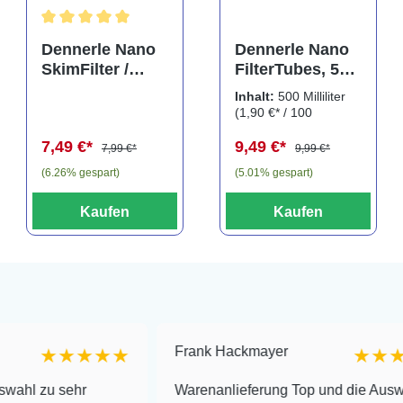
Durchschnittliche Bewertung von 5 von 5 Sternen
Dennerle Nano
Dennerle Nano
SkimFilter /
FilterTubes, 500
Scapers Flow
ml, Filterringe
Inhalt:
500 Milliliter
Filter Filterpad
(1,90 €* / 100
Milliliter)
7,49 €*
9,49 €*
7,99 €*
9,99 €*
(6.26% gespart)
(5.01% gespart)
Kaufen
Kaufen
Frank Hackmayer
★★★★
★★★★
ehr
Warenanlieferung Top und die Auswahl plus