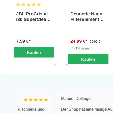
Durchschnittliche Bewertung von 5 von 5 Sternen
JBL ProCristal
Dennerle Nano
i30 SuperClear,
FilterElement
Doppelpack,
XXL,
Spezialfiltermat
Ersatzkartusche
erial
für Eckfilter XXL
7,59 €*
24,99 €*
(2er-Pack)
26,99 €*
(7.41% gespart)
Kaufen
Kaufen
Manuel Dollinger
★★★★★
★
d schnelle und
Der Shop hat eine riesige Auswahl zu s