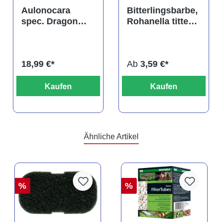
tung von 4.9 von 5 Sternen
Durchschnittliche Bewertung von 5 von 5 Sternen
Durchschnittliche Bewertu
Aulonocara
Bitterlingsbarbe,
spec. Dragon
Rohanella titteya,
Blood albino,
ehem. Puntius
DNZ
titteya
18,99 €*
Ab
3,59 €*
Kaufen
Kaufen
Ähnliche Artikel
%
%