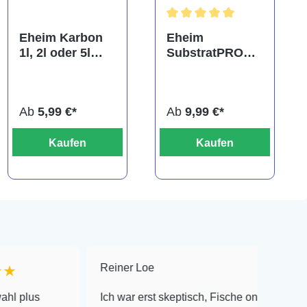
Durchschnittliche Bewertung
Eheim Karbon
Eheim
1l, 2l oder 5l
SubstratPRO
Filterkohle
250ml, 1l, 2l
oder 5l Bio-
Filtermaterial
Ab
5,99 €*
Ab
9,99 €*
Kaufen
Kaufen
Reiner Loe
★★★★★
Ich war erst skeptisch, Fische online zu bestellen!