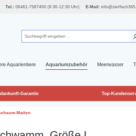
Tel.:
06461-7587450 (8:30-12:30 Uhr)
E-Mail:
info@zierfisch365
ere Aquarientiere
Aquariumzubehör
Meerwasser
T
dankunft-Garantie
Top-Kundenserv
rschaum-Matten
eschwamm, Größe L