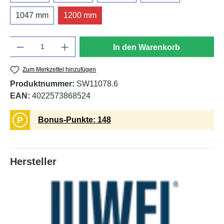
1047 mm
1200 mm
Anzahl
In den Warenkorb
Zum Merkzettel hinzufügen
Produktnummer:
SW11078.6
EAN:
4022573868524
P
Bonus-Punkte: 148
Hersteller