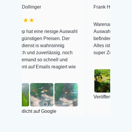
linger
Frank Hackmayer
★★
★★
Warenanlieferung Top und die
at eine riesige Auswahl
Auswahl plus gesundheitliches
nstigen Preisen. Der
befinden der Fische einwandfrei
st is wahnsinnig
Alles ist quick lebendig und im
 und zuverlässig, noch
super Zustand. Gerne wieder 
mand so schnell und
auf Emails reagiert wie
Veröffentlicht auf Google
cht auf Google