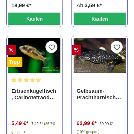
Ab
3,59 €*
18,99 €*
Kaufen
Kaufen
%
%
Tipp
Durchschnittliche Bewertung von 5 von 5 Sternen
Gelbsaum-
Erbsenkugelfisch
Prachtharnischw
, Carinotetraodon
els, L81,
travancoricus
Baryancistrus
(Minifisch)
spec., 6-8 cm
62,99 €*
5,49 €*
69,99 €*
7,49 €*
(26.7%
(10% gespart)
gespart)