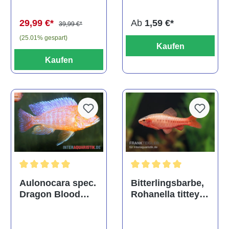
(Kaltwasser)
Ab
1,59 €*
29,99 €*
39,99 €*
(25.01% gespart)
Kaufen
Kaufen
Durchschnittliche Bewertu
Durchschnittliche Bewertung von 5 von 5 Sternen
Bitterlingsbarbe,
Aulonocara spec.
Rohanella titteya,
Dragon Blood
ehem. Puntius
albino, DNZ
titteya