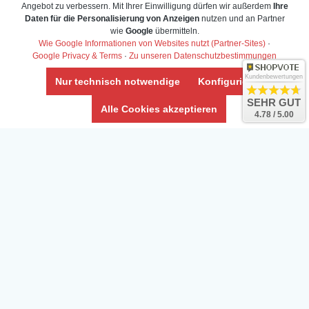
Angebot zu verbessern. Mit Ihrer Einwilligung dürfen wir außerdem
Ihre
Daten für die Personalisierung von Anzeigen
nutzen und an Partner
wie
Google
übermitteln.
Wie Google Informationen von Websites nutzt (Partner-Sites)
·
Google Privacy & Terms
·
Zu unseren Datenschutzbestimmungen
Kundenbewertungen
Nur technisch notwendige
Konfigurieren
SEHR GUT
Alle Cookies akzeptieren
4.78 / 5.00
Daten­schutz­erklärung
Widerrufs­recht /Widerrufs­formular
AGB & Info
Impressum
Umwelt und Entsorgung
Vertrag widerrufen
* Alle Preise inkl. ges. MwSt. zzgl.
Versandkosten