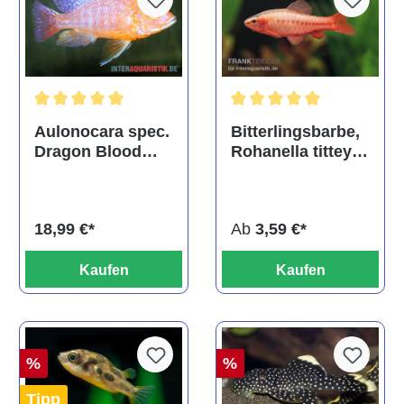
Durchschnittliche Bewertu
Durchschnittliche Bewertung von 5 von 5 Sternen
Bitterlingsbarbe,
Aulonocara spec.
Rohanella titteya,
Dragon Blood
ehem. Puntius
albino, DNZ
titteya
Ab
3,59 €*
18,99 €*
Kaufen
Kaufen
%
%
Tipp