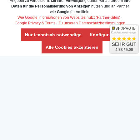
Angebot zu verbessern. Mit Ihrer Einwilligung dürfen wir außerdem
Ihre
Daten für die Personalisierung von Anzeigen
nutzen und an Partner
Daten­schutz­erklärung
wie
Google
übermitteln.
Widerrufs­recht /Widerrufs­formular
Wie Google Informationen von Websites nutzt (Partner-Sites)
·
Google Privacy & Terms
·
Zu unseren Datenschutzbestimmungen
AGB & Info
Impressum
Kundenbewertungen
Nur technisch notwendige
Konfigurieren
Umwelt und Entsorgung
SEHR GUT
Alle Cookies akzeptieren
4.78 / 5.00
Vertrag widerrufen
* Alle Preise inkl. ges. MwSt. zzgl.
Versandkosten
Zierfische, Garnelen, Krebse, Wasserschnecken (Wirbellose),
Aquarienpflanzen & Aquarium-Zubehör preiswert online kaufen.
© Copyright 2024 Interaquaristik.de Shop, Aquarium und
Gartenteich Shop. Alle Rechte vorbehalten.