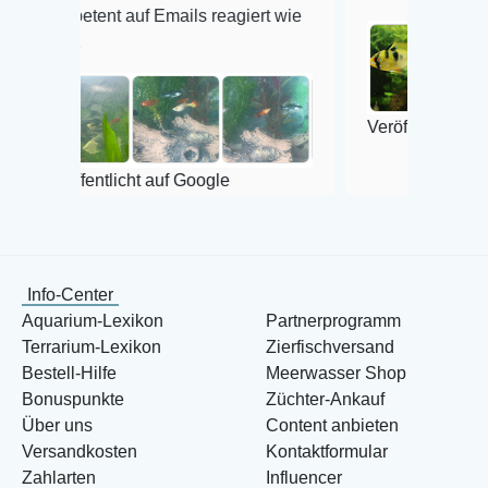
 auf Emails reagiert wie
Veröffentlicht auf Google
licht auf Google
Info-Center
Aquarium-Lexikon
Partnerprogramm
Terrarium-Lexikon
Zierfischversand
Bestell-Hilfe
Meerwasser Shop
Bonuspunkte
Züchter-Ankauf
Über uns
Content anbieten
Versandkosten
Kontaktformular
Zahlarten
Influencer