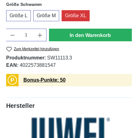
auswählen
Größe Schwamm
Größe L
Größe M
Größe XL
Anzahl
In den Warenkorb
Zum Merkzettel hinzufügen
Produktnummer:
SW11113.3
EAN:
4022573881547
P
Bonus-Punkte: 50
Hersteller