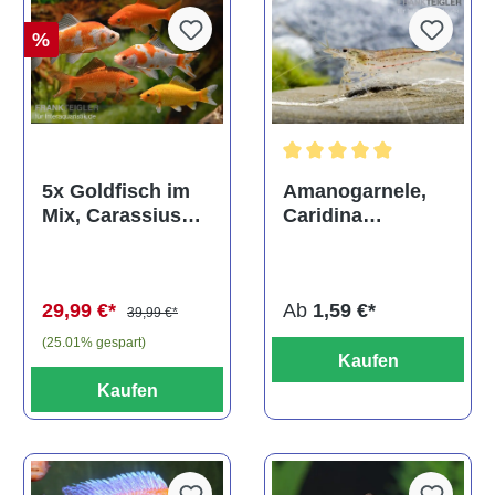
%
Durchschnittliche Bewertun
Amanogarnele,
5x Goldfisch im
Caridina
Mix, Carassius
multidentata
auratus
(Kaltwasser)
Ab
1,59 €*
29,99 €*
39,99 €*
(25.01% gespart)
Kaufen
Kaufen