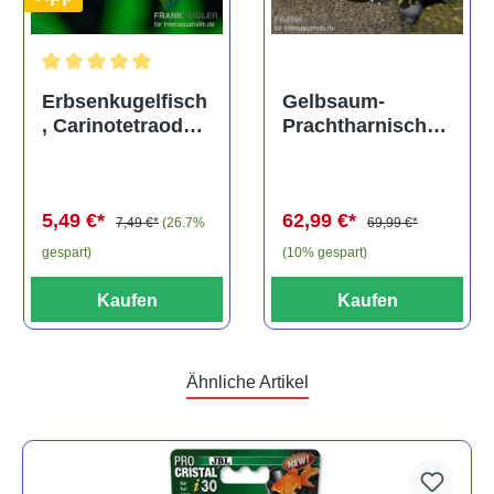
Durchschnittliche Bewertung von 5 von 5 Sternen
Gelbsaum-
Erbsenkugelfisch
Prachtharnischw
, Carinotetraodon
els, L81,
travancoricus
Baryancistrus
(Minifisch)
spec., 6-8 cm
62,99 €*
5,49 €*
69,99 €*
7,49 €*
(26.7%
(10% gespart)
gespart)
Kaufen
Kaufen
Ähnliche Artikel