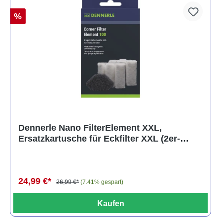
%
Dennerle Nano FilterElement XXL,
Ersatzkartusche für Eckfilter XXL (2er-
Pack)
24,99 €*
26,99 €*
(7.41% gespart)
Kaufen