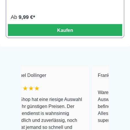
Ab
9,99 €*
Kaufen
ollinger
Frank Hackmayer
★★
★★
Warenanlieferung Top und die
 hat eine riesige Auswahl
Auswahl plus gesundheitliche
ünstigen Preisen. Der
befinden der Fische einwandfr
enst is wahnsinnig
Alles ist quick lebendig und i
h und zuverlässig, noch
super Zustand. Gerne wieder 
emand so schnell und