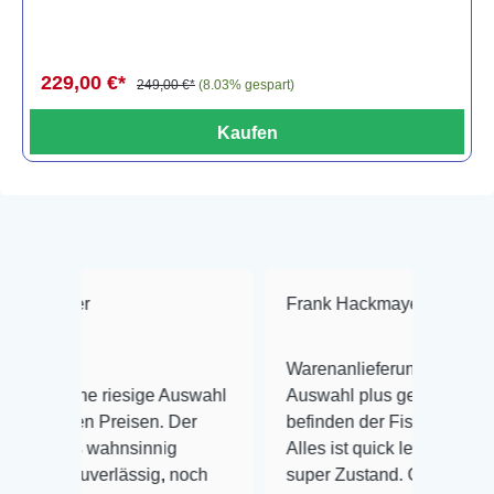
229,00 €*
249,00 €*
(8.03% gespart)
Kaufen
ger
Frank Hackmayer
★★★★
Warenanlieferung Top und die
ine riesige Auswahl
Auswahl plus gesundheitliches
gen Preisen. Der
befinden der Fische einwandfrei.
is wahnsinnig
Alles ist quick lebendig und im
 zuverlässig, noch
super Zustand. Gerne wieder 😃