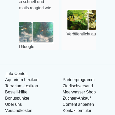
 so schnell und
Emails reagiert wie
Veröffentlicht auf Google
auf Google
Info-Center
Aquarium-Lexikon
Partnerprogramm
Terrarium-Lexikon
Zierfischversand
Bestell-Hilfe
Meerwasser Shop
Bonuspunkte
Züchter-Ankauf
Über uns
Content anbieten
Versandkosten
Kontaktformular