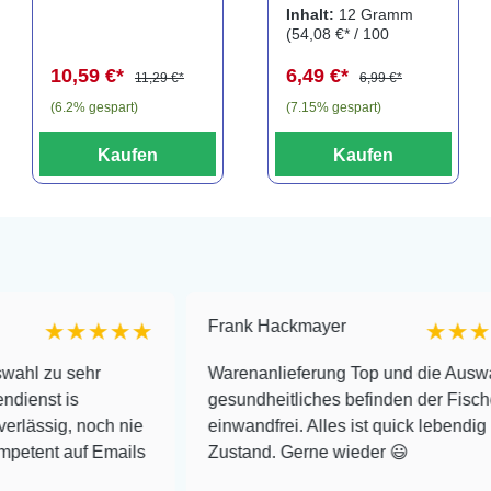
Crab Pyramid,
Inhalt:
12 Gramm
dark, 9 × 9 × 8
(54,08 €* / 100
cm (41643)
Gramm)
10,59 €*
6,49 €*
11,29 €*
6,99 €*
(6.2% gespart)
(7.15% gespart)
Kaufen
Kaufen
Frank Hackmayer
★★★★
★★★★
hr
Warenanlieferung Top und die Auswahl plus
gesundheitliches befinden der Fische
noch nie
einwandfrei. Alles ist quick lebendig und im su
f Emails
Zustand. Gerne wieder 😃