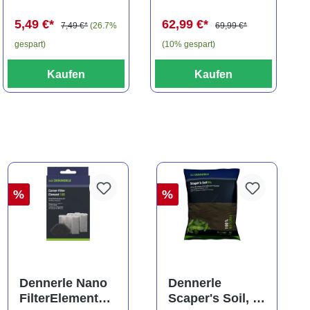
(Minifisch)
spec., 6-8 cm
5,49 €*
62,99 €*
7,49 €*
(26.7%
69,99 €*
gespart)
(10% gespart)
Kaufen
Kaufen
%
%
Dennerle Nano
Dennerle
FilterElement
Scaper's Soil, 4