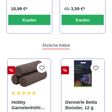
18,99 €*
Ab
3,59 €*
Kaufen
Kaufen
Ähnliche Artikel
%
%
Durchschnittliche Bewertung von 5 von 5 Sternen
Hobby
Dennerle Betta
Garnelenhöhle
Booster, 12 g