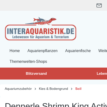
springen
Zur Hauptnavigation springen
Home
Aquarienpflanzen
Aquarienfische
Weit
Themenwelten-Shops
Blitzversand
Leben
Aquariumzubehör
Kies & Bodengrund
Soil
Dennerle Shrimp King Active