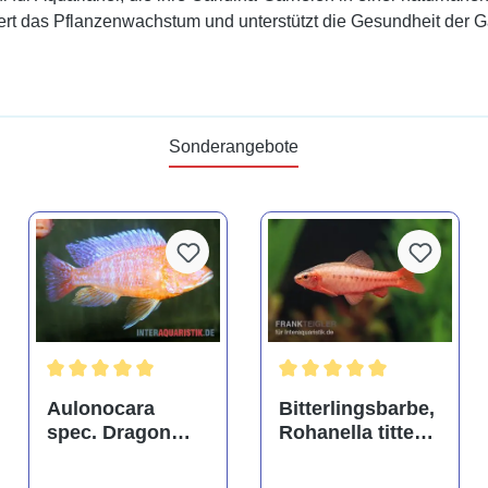
rdert das Pflanzenwachstum und unterstützt die Gesundheit der G
Sonderangebote
tung von 4.9 von 5 Sternen
Durchschnittliche Bewertung von 5 von 5 Sternen
Durchschnittliche Bewertu
Aulonocara
Bitterlingsbarbe,
spec. Dragon
Rohanella titteya,
Blood albino,
ehem. Puntius
DNZ
titteya