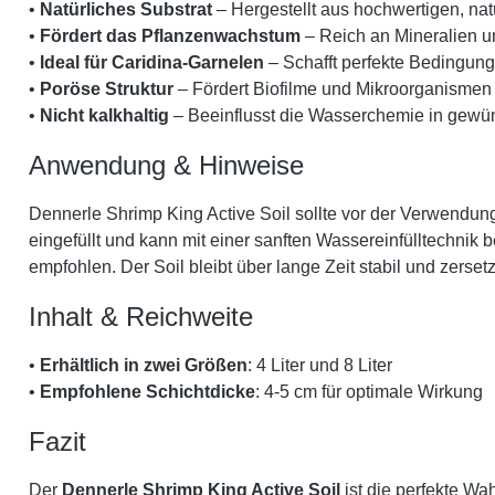
•
Natürliches Substrat
– Hergestellt aus hochwertigen, nat
•
Fördert das Pflanzenwachstum
– Reich an Mineralien u
•
Ideal für Caridina-Garnelen
– Schafft perfekte Bedingun
•
Poröse Struktur
– Fördert Biofilme und Mikroorganismen 
•
Nicht kalkhaltig
– Beeinflusst die Wasserchemie in gewü
Anwendung & Hinweise
Dennerle Shrimp King Active Soil sollte vor der Verwendun
eingefüllt und kann mit einer sanften Wassereinfülltechnik
empfohlen. Der Soil bleibt über lange Zeit stabil und zersetzt
Inhalt & Reichweite
•
Erhältlich in zwei Größen
: 4 Liter und 8 Liter
•
Empfohlene Schichtdicke
: 4-5 cm für optimale Wirkung
Fazit
Der
Dennerle Shrimp King Active Soil
ist die perfekte Wa