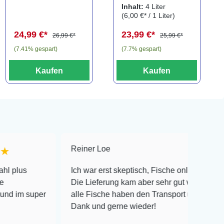
XXL,
Liter
Inhalt:
4 Liter
Ersatzkartusche
(6,00 €* / 1 Liter)
für Eckfilter XXL
24,99 €*
23,99 €*
(2er-Pack)
26,99 €*
25,99 €*
(7.41% gespart)
(7.7% gespart)
Kaufen
Kaufen
Reiner Loe
★★★★★
Ich war erst skeptisch, Fische online zu bestellen!
Die Lieferung kam aber sehr gut verpackt an und
per
alle Fische haben den Transport überlebt! Vielen
Dank und gerne wieder!