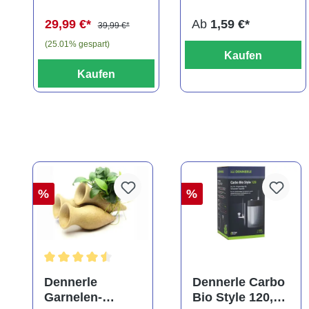
29,99 €*
Ab
1,59 €*
39,99 €*
(25.01% gespart)
Kaufen
Kaufen
%
%
Durchschnittliche Bewertung von 4.5 von 5 Sternen
Dennerle
Dennerle Carbo
Garnelen-
Bio Style 120,