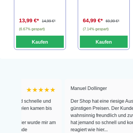
Amphore,
CO2 für
Anubias nana
Aquarien bis
"Bonsai" auf
120 Liter
13,99 €*
64,99 €*
3er Tonamphore
14,99 €*
69,99 €*
(6.67% gespart)
(7.14% gespart)
Kaufen
Kaufen
Manuel Dollinger
★★★★★
★
 schnelle und
Der Shop hat eine riesige Auswahl zu se
elen kamen bis
günstigen Preisen. Der Kundendienst is
wahnsinnig freundlich und zuverlässig, 
ier wurde mir am
hat jemand so schnell und kompetent au
de
reagiert wie hier...