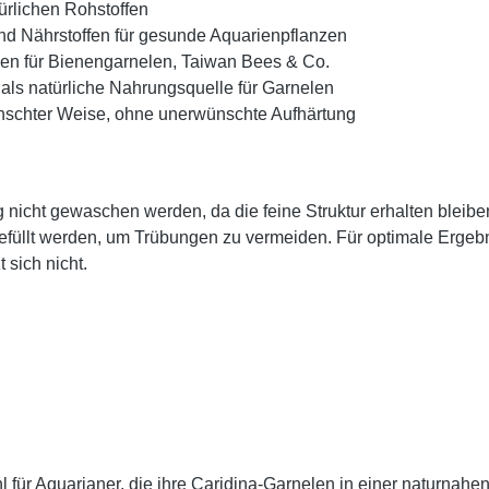
ürlichen Rohstoffen
nd Nährstoffen für gesunde Aquarienpflanzen
gen für Bienengarnelen, Taiwan Bees & Co.
als natürliche Nahrungsquelle für Garnelen
nschter Weise, ohne unerwünschte Aufhärtung
g nicht gewaschen werden, da die feine Struktur erhalten blei
 befüllt werden, um Trübungen zu vermeiden. Für optimale Erge
 sich nicht.
hl für Aquarianer, die ihre Caridina-Garnelen in einer naturn