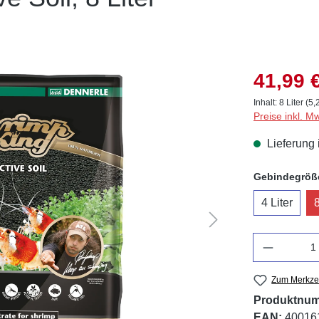
41,99 
Inhalt:
8 Liter
(5,2
Preise inkl. M
Lieferung 
Gebindegröß
4 Liter
8
Anzahl
Zum Merkzet
Produktnu
EAN:
40016