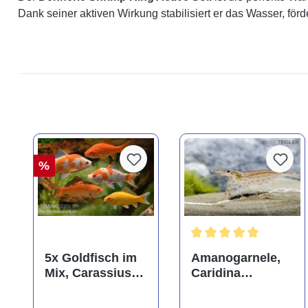
Dank seiner aktiven Wirkung stabilisiert er das Wasser, fö
%
Durchschnittliche Bewer
5x Goldfisch im
Amanogarnele,
Mix, Carassius
Caridina
auratus
multidentata
(Kaltwasser)