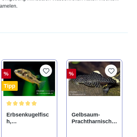
arnelen.
%
%
Tipp
ng von 5 von 5 Sternen
Durchschnittliche Bewertung von 5 von 5 Sternen
Erbsenkugelfisc
Gelbsaum-
h,
Prachtharnischw
Carinotetraodon
els, L81,
travancoricus
Baryancistrus