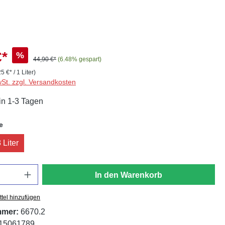
€*
%
44,90 €*
(6.48% gespart)
5 €* / 1 Liter)
wSt. zzgl. Versandkosten
in 1-3 Tagen
auswählen
e
 Liter
In den Warenkorb
tel hinzufügen
mmer:
6670.2
15061789