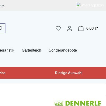
.de
0,00 €*
erraristik
Gartenteich
Sonderangebote
ice
Riesige Auswahl