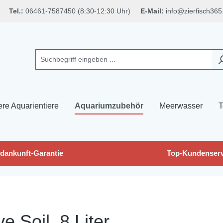
Tel.:
06461-7587450 (8:30-12:30 Uhr)
E-Mail:
info@zierfisch365
ere Aquarientiere
Aquariumzubehör
Meerwasser
T
dankunft-Garantie
Top-Kundenserv
 Soil, 8 Liter