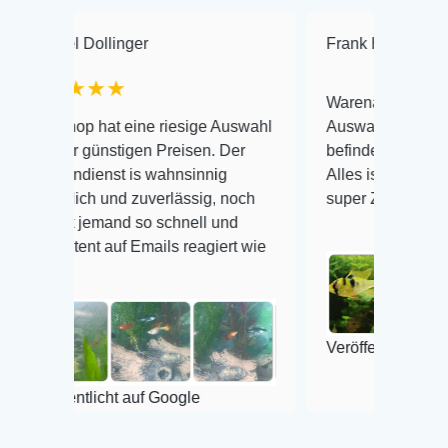
ollinger
Frank Hackmayer
★★
★★
Warenanlieferung Top und di
 hat eine riesige Auswahl
Auswahl plus gesundheitlich
günstigen Preisen. Der
befinden der Fische einwandfr
enst is wahnsinnig
Alles ist quick lebendig und i
ch und zuverlässig, noch
super Zustand. Gerne wieder
jemand so schnell und
t auf Emails reagiert wie
Veröffentlicht auf Google
tlicht auf Google