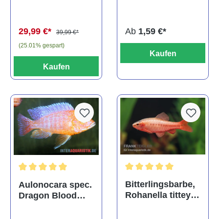
multidentata
auratus
(Kaltwasser)
Ab
1,59 €*
29,99 €*
39,99 €*
(25.01% gespart)
Kaufen
Kaufen
Durchschnittliche Bewertu
Durchschnittliche Bewertung von 5 von 5 Sternen
Bitterlingsbarbe,
Aulonocara spec.
Rohanella titteya,
Dragon Blood
ehem. Puntius
albino, DNZ
titteya