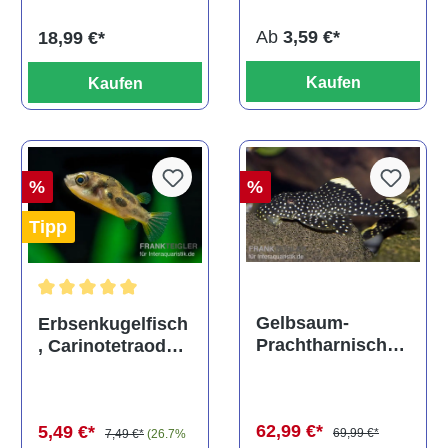
Ab
3,59 €*
18,99 €*
Kaufen
Kaufen
%
%
Tipp
Durchschnittliche Bewertung von 5 von 5 Sternen
Gelbsaum-
Erbsenkugelfisch
Prachtharnischw
, Carinotetraodon
els, L81,
travancoricus
Baryancistrus
(Minifisch)
spec., 6-8 cm
62,99 €*
5,49 €*
69,99 €*
7,49 €*
(26.7%