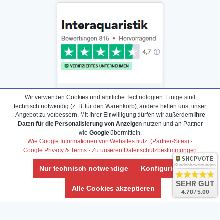
Wir verwenden Cookies und ähnliche Technologien. Einige sind
technisch notwendig (z. B. für den Warenkorb), andere helfen uns, unser
Angebot zu verbessern. Mit Ihrer Einwilligung dürfen wir außerdem
Ihre
Daten für die Personalisierung von Anzeigen
nutzen und an Partner
Daten­schutz­erklärung
wie
Google
übermitteln.
Widerrufs­recht /Widerrufs­formular
Wie Google Informationen von Websites nutzt (Partner-Sites)
·
Google Privacy & Terms
·
Zu unseren Datenschutzbestimmungen
AGB & Info
Impressum
Kundenbewertungen
Nur technisch notwendige
Konfigurieren
Umwelt und Entsorgung
SEHR GUT
Alle Cookies akzeptieren
4.78 / 5.00
Vertrag widerrufen