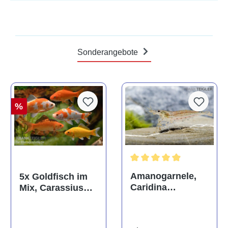
Sonderangebote
%
Durchschnittliche Bewertun
Amanogarnele,
5x Goldfisch im
Caridina
Mix, Carassius
multidentata
auratus
(Kaltwasser)