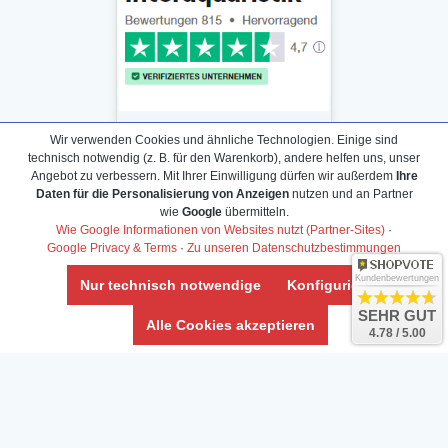
Wir verwenden Cookies und ähnliche Technologien. Einige sind
technisch notwendig (z. B. für den Warenkorb), andere helfen uns, unser
Angebot zu verbessern. Mit Ihrer Einwilligung dürfen wir außerdem
Ihre
Daten für die Personalisierung von Anzeigen
nutzen und an Partner
Daten­schutz­erklärung
wie
Google
übermitteln.
Widerrufs­recht /Widerrufs­formular
Wie Google Informationen von Websites nutzt (Partner-Sites)
·
Google Privacy & Terms
·
Zu unseren Datenschutzbestimmungen
AGB & Info
Impressum
Kundenbewertungen
Nur technisch notwendige
Konfigurieren
Umwelt und Entsorgung
SEHR GUT
Alle Cookies akzeptieren
4.78 / 5.00
Vertrag widerrufen
* Alle Preise inkl. ges. MwSt. zzgl.
Versandkosten
Zierfische, Garnelen, Krebse, Wasserschnecken (Wirbellose),
Aquarienpflanzen & Aquarium-Zubehör preiswert online kaufen.