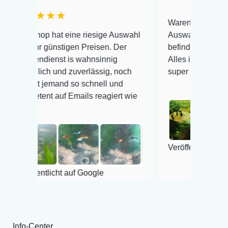
★★
Warenanlieferung Top und die
hat eine riesige Auswahl
Auswahl plus gesundheitliche
ünstigen Preisen. Der
befinden der Fische einwandfre
nst is wahnsinnig
Alles ist quick lebendig und im
h und zuverlässig, noch
super Zustand. Gerne wieder 
emand so schnell und
 auf Emails reagiert wie
Veröffentlicht auf Google
icht auf Google
Info-Center