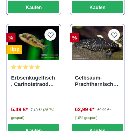
Kaufen
Kaufen
%
%
Tipp
Durchschnittliche Bewertung von 5 von 5 Sternen
Gelbsaum-
Erbsenkugelfisch
Prachtharnischw
, Carinotetraodon
els, L81,
travancoricus
Baryancistrus
(Minifisch)
spec., 6-8 cm
62,99 €*
5,49 €*
69,99 €*
7,49 €*
(26.7%
(10% gespart)
gespart)
Kaufen
Kaufen