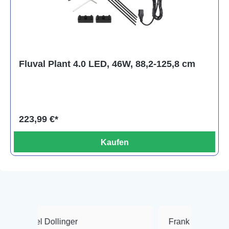
Fluval Plant 4.0 LED, 46W, 88,2-125,8 cm
223,99 €*
Kaufen
llinger
Frank Hackmayer
★★