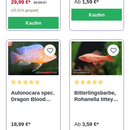
Ab
1,59 €*
29,99 €*
39,99 €*
(25.01% gespart)
Kaufen
Kaufen
Durchschnittliche Bewertu
Durchschnittliche Bewertung von 5 von 5 Sternen
Bitterlingsbarbe,
Aulonocara spec.
Rohanella titteya,
Dragon Blood
ehem. Puntius
albino, DNZ
titteya
Ab
3,59 €*
18,99 €*