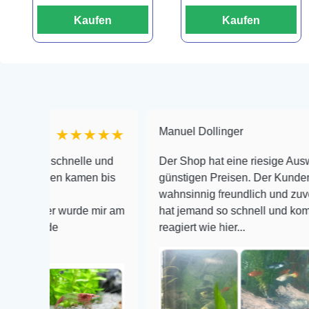
Kaufen
Kaufen
Manuel Dollinger
★★★★★
★
 schnelle und
Der Shop hat eine riesige Auswahl zu se
len kamen bis
günstigen Preisen. Der Kundendienst is
wahnsinnig freundlich und zuverlässig, 
er wurde mir am
hat jemand so schnell und kompetent au
de
reagiert wie hier...