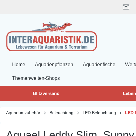
springen
Zur Hauptnavigation springen
Home
Aquarienpflanzen
Aquarienfische
Weit
Themenwelten-Shops
Blitzversand
Leben
Aquariumzubehör
Beleuchtung
LED Beleuchtung
LED 
Aquael Leddy Slim, Sunny