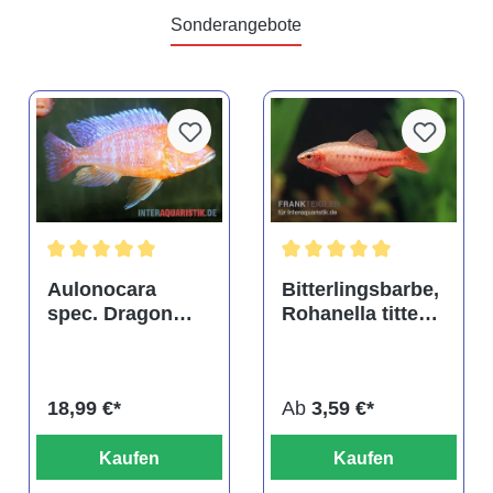
Sonderangebote
tung von 4.9 von 5 Sternen
Durchschnittliche Bewertung von 5 von 5 Sternen
Durchschnittliche Bewertu
Aulonocara
Bitterlingsbarbe,
spec. Dragon
Rohanella titteya,
Blood albino,
ehem. Puntius
DNZ
titteya
18,99 €*
Ab
3,59 €*
Kaufen
Kaufen