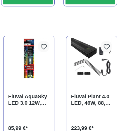
Fluval AquaSky
Fluval Plant 4.0
LED 3.0 12W,
LED, 46W, 88,2-
38-62,8cm
125,8 cm
85,99 €*
223,99 €*