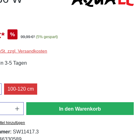
€*
%
99,99 €*
(5% gespart)
wSt. zzgl. Versandkosten
in 3-5 Tagen
swählen
100-120 cm
In den Warenkorb
tel hinzufügen
mmer:
SW11417.3
46330589