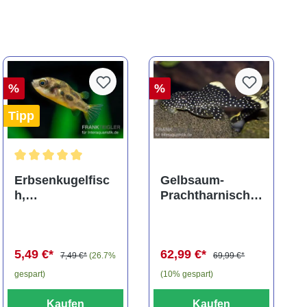
%
%
Tipp
ng von 5 von 5 Sternen
Durchschnittliche Bewertung von 5 von 5 Sternen
Erbsenkugelfisc
Gelbsaum-
h,
Prachtharnischw
Carinotetraodon
els, L81,
travancoricus
Baryancistrus
(Minifisch)
spec., 6-8 cm
5,49 €*
62,99 €*
7,49 €*
(26.7%
69,99 €*
gespart)
(10% gespart)
Kaufen
Kaufen