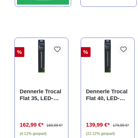
%
%
Dennerle Trocal
Dennerle Trocal
Flat 35, LED-
Flat 40, LED-
Aufsatzleuchte,
Aufsatzleuchte,
40-45 cm
40-45 cm
(Auslaufartikel)
(Auslaufartikel)
162,99 €*
139,99 €*
169,99 €*
179,99 €*
(4.12% gespart)
(22.22% gespart)