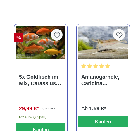
%
Durchschnittliche Bewer
5x Goldfisch im
Amanogarnele,
Mix, Carassius
Caridina
auratus
multidentata
(Kaltwasser)
29,99 €*
Ab
1,59 €*
39,99 €*
(25.01% gespart)
Kaufen
Kaufen