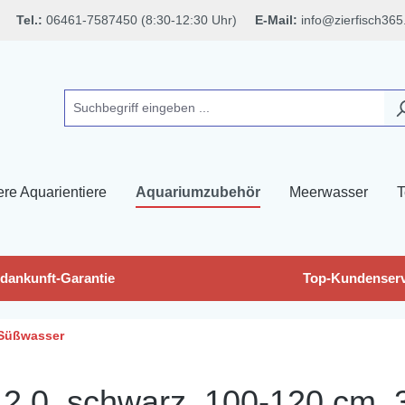
Tel.:
06461-7587450 (8:30-12:30 Uhr)
E-Mail:
info@zierfisch365
ere Aquarientiere
Aquariumzubehör
Meerwasser
T
dankunft-Garantie
Top-Kundenserv
Süßwasser
 2.0, schwarz, 100-120 cm,