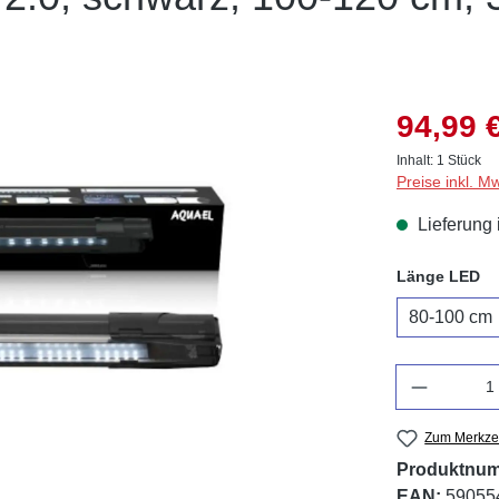
94,99 
Inhalt:
1 Stück
Preise inkl. M
Lieferung 
au
Länge LED
80-100 cm
Anzahl
Zum Merkzet
Produktnu
EAN:
59055