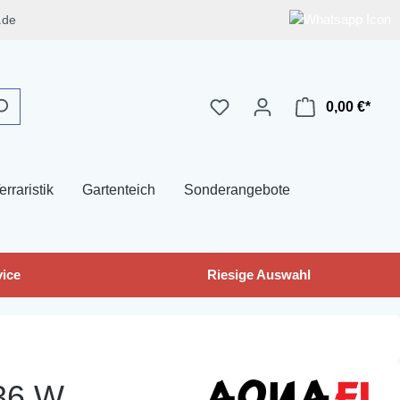
.de
0,00 €*
erraristik
Gartenteich
Sonderangebote
ice
Riesige Auswahl
 36 W