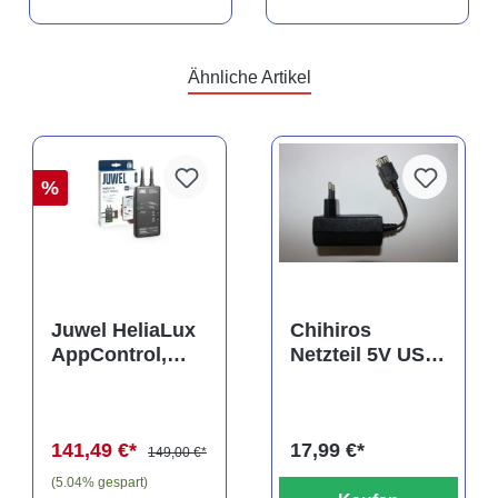
Ähnliche Artikel
%
Juwel HeliaLux
Chihiros
AppControl,
Netzteil 5V USB
Spectrum
3A für Magnetic
Steuergerät
Light, Cooling
Fan, Doctor
141,49 €*
17,99 €*
uvm.
149,00 €*
(5.04% gespart)