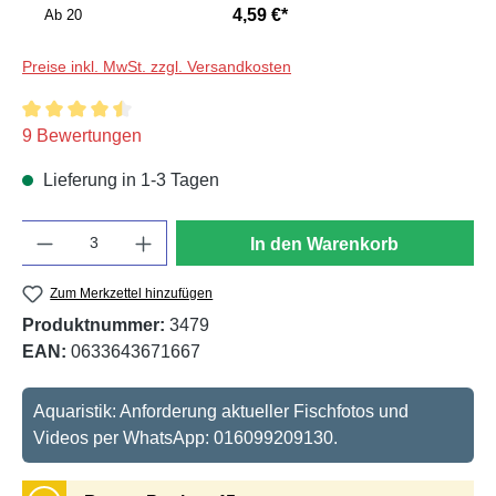
4,59 €*
Ab
20
Preise inkl. MwSt. zzgl. Versandkosten
Durchschnittliche Bewertung von 4.5 von 5 Sternen
9 Bewertungen
Lieferung in 1-3 Tagen
Anzahl
In den Warenkorb
Zum Merkzettel hinzufügen
Produktnummer:
3479
EAN:
0633643671667
Aquaristik: Anforderung aktueller Fischfotos und
Videos per WhatsApp: 016099209130.