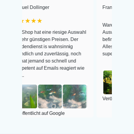
Dollinger
Frank Hackmayer
★
★★★
Warenanlieferung Top und di
p hat eine riesige Auswahl
Auswahl plus gesundheitlich
günstigen Preisen. Der
befinden der Fische einwandf
ienst is wahnsinnig
Alles ist quick lebendig und 
ch und zuverlässig, noch
super Zustand. Gerne wieder
jemand so schnell und
t auf Emails reagiert wie
Veröffentlicht auf Google
tlicht auf Google