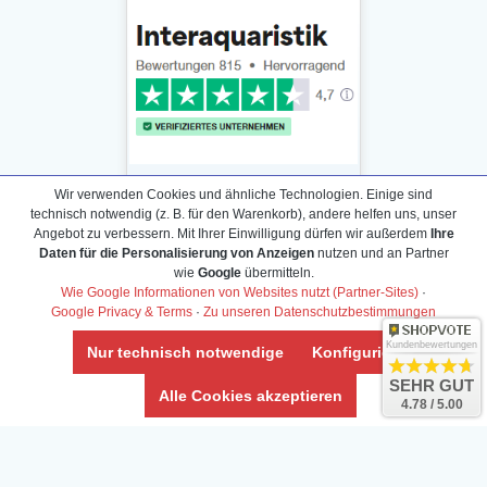
Wir verwenden Cookies und ähnliche Technologien. Einige sind
technisch notwendig (z. B. für den Warenkorb), andere helfen uns, unser
Angebot zu verbessern. Mit Ihrer Einwilligung dürfen wir außerdem
Ihre
Daten für die Personalisierung von Anzeigen
nutzen und an Partner
Daten­schutz­erklärung
wie
Google
übermitteln.
Widerrufs­recht /Widerrufs­formular
Wie Google Informationen von Websites nutzt (Partner-Sites)
·
Google Privacy & Terms
·
Zu unseren Datenschutzbestimmungen
AGB & Info
Impressum
Kundenbewertungen
Nur technisch notwendige
Konfigurieren
Umwelt und Entsorgung
SEHR GUT
Alle Cookies akzeptieren
4.78 / 5.00
Vertrag widerrufen
* Alle Preise inkl. ges. MwSt. zzgl.
Versandkosten