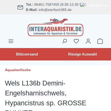
Tel.:
06461-7587450 (8:30-12:30 Uhr)
alt springen
E-Mail:
info@zierfisch365.de
Blitzversand
Riesige Auswahl
Aquarienfische
Wels L136b Demini-
Engelsharnischwels,
Hypancistrus sp. GROSSE