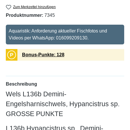
Zum Merkzettel hinzufügen
Produktnummer:
7345
Aquaristik: Anforderung aktueller Fischfotos und
Videos per WhatsApp: 016099209130.
P
Bonus-Punkte: 128
Beschreibung
Wels L136b Demini-
Engelsharnischwels, Hypancistrus sp.
GROSSE PUNKTE
L136b Hypancistrus sp., Demini-