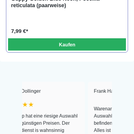
reticulata (paarweise)
7,99 €*
Kaufen
inger
Frank Hackmayer
★★★
★
Warenanlieferung Top und die
 eine riesige Auswahl
Auswahl plus gesundheitliches
tigen Preisen. Der
befinden der Fische einwandfrei.
t is wahnsinnig
Alles ist quick lebendig und im