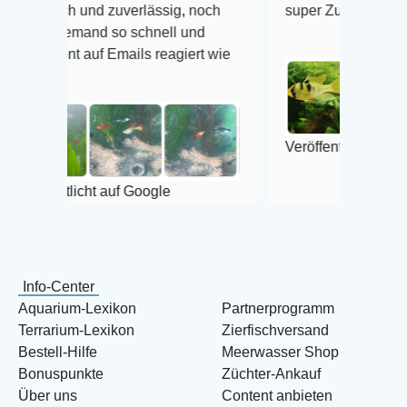
nd zuverlässig, noch
super Zustand. Gerne wieder 😃
nd so schnell und
f Emails reagiert wie
Veröffentlicht auf Google
t auf Google
Info-Center
Aquarium-Lexikon
Partnerprogramm
Terrarium-Lexikon
Zierfischversand
Bestell-Hilfe
Meerwasser Shop
Bonuspunkte
Züchter-Ankauf
Über uns
Content anbieten