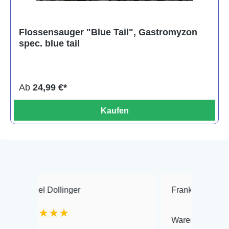
Flossensauger "Blue Tail", Gastromyzon
spec. blue tail
Ab
24,99 €*
Kaufen
 Dollinger
Frank Hackmayer
★
★★★
Warenanlieferung Top und d