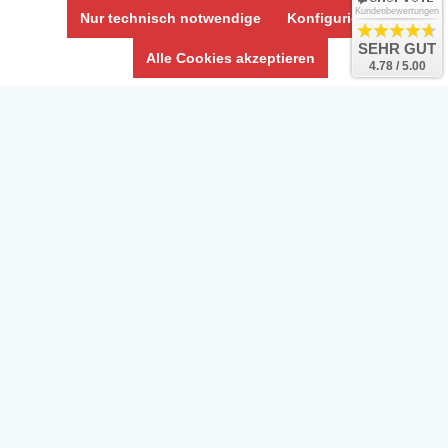
Kundenbewertungen
Nur technisch notwendige
Konfigurieren
SEHR GUT
Alle Cookies akzeptieren
4.78 / 5.00
Daten­schutz­erklärung
Widerrufs­recht /Widerrufs­formular
AGB & Info
Impressum
Umwelt und Entsorgung
Vertrag widerrufen
* Alle Preise inkl. ges. MwSt. zzgl.
Versandkosten
Zierfische, Garnelen, Krebse, Wasserschnecken (Wirbellose),
Aquarienpflanzen & Aquarium-Zubehör preiswert online kaufen.
© Copyright 2024 Interaquaristik.de Shop, Aquarium und
Gartenteich Shop. Alle Rechte vorbehalten.