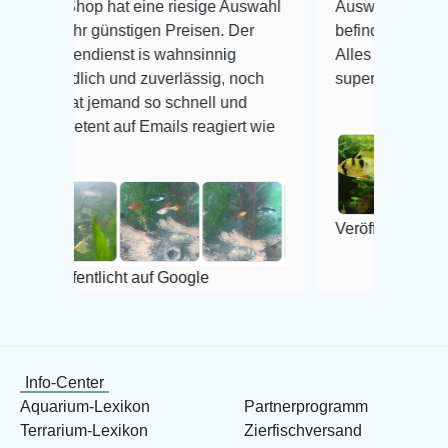
p hat eine riesige Auswahl
Auswahl plus gesundheitlic
 günstigen Preisen. Der
befinden der Fische einwand
dienst is wahnsinnig
Alles ist quick lebendig und
ich und zuverlässig, noch
super Zustand. Gerne wiede
 jemand so schnell und
nt auf Emails reagiert wie
Veröffentlicht auf Google
ntlicht auf Google
Info-Center
Aquarium-Lexikon
Partnerprogramm
Terrarium-Lexikon
Zierfischversand