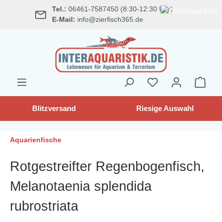
Tel.:
06461-7587450 (8:30-12:30 Uhr)
alt springen
E-Mail:
info@zierfisch365.de
Blitzversand
Riesige Auswahl
Aquarienfische
Rotgestreifter Regenbogenfisch,
Melanotaenia splendida
rubrostriata