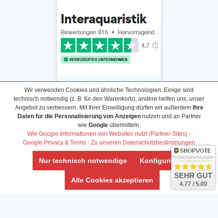
Wir verwenden Cookies und ähnliche Technologien. Einige sind
technisch notwendig (z. B. für den Warenkorb), andere helfen uns, unser
Angebot zu verbessern. Mit Ihrer Einwilligung dürfen wir außerdem
Ihre
Daten für die Personalisierung von Anzeigen
nutzen und an Partner
Daten­schutz­erklärung
wie
Google
übermitteln.
Widerrufs­recht /Widerrufs­formular
Wie Google Informationen von Websites nutzt (Partner-Sites)
·
Google Privacy & Terms
·
Zu unseren Datenschutzbestimmungen
AGB & Info
Impressum
Kundenbewertungen
Nur technisch notwendige
Konfigurieren
Umwelt und Entsorgung
SEHR GUT
Alle Cookies akzeptieren
4.77 / 5.00
Vertrag widerrufen
* Alle Preise inkl. ges. MwSt. zzgl.
Versandkosten