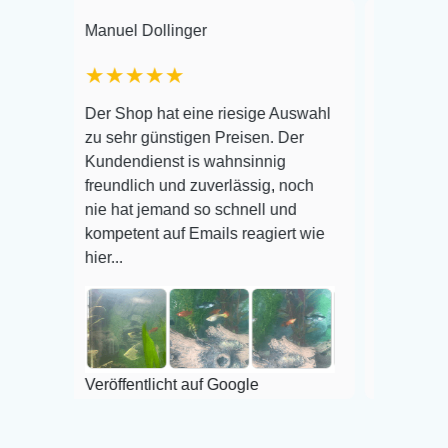
anuel Dollinger
Frank Hackmayer
★★★★★
Warenanlieferung Top 
er Shop hat eine riesige Auswahl
Auswahl plus gesundhe
u sehr günstigen Preisen. Der
befinden der Fische ei
undendienst is wahnsinnig
Alles ist quick lebendi
reundlich und zuverlässig, noch
super Zustand. Gerne 
ie hat jemand so schnell und
ompetent auf Emails reagiert wie
er...
Veröffentlicht auf Goog
röffentlicht auf Google