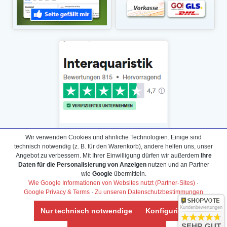
Wir verwenden Cookies und ähnliche Technologien. Einige sind
technisch notwendig (z. B. für den Warenkorb), andere helfen uns, unser
Angebot zu verbessern. Mit Ihrer Einwilligung dürfen wir außerdem
Ihre
Daten für die Personalisierung von Anzeigen
nutzen und an Partner
Daten­schutz­erklärung
wie
Google
übermitteln.
Widerrufs­recht /Widerrufs­formular
Wie Google Informationen von Websites nutzt (Partner-Sites)
·
Google Privacy & Terms
·
Zu unseren Datenschutzbestimmungen
AGB & Info
Impressum
Kundenbewertungen
Nur technisch notwendige
Konfigurieren
Umwelt und Entsorgung
SEHR GUT