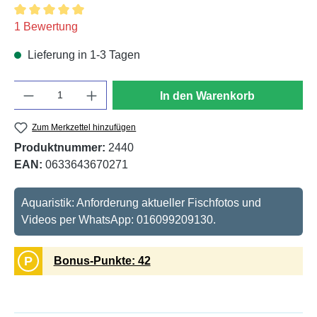
Durchschnittliche Bewertung von 5 von 5 Sternen
1 Bewertung
Lieferung in 1-3 Tagen
Anzahl
In den Warenkorb
Zum Merkzettel hinzufügen
Produktnummer:
2440
EAN:
0633643670271
Aquaristik: Anforderung aktueller Fischfotos und
Videos per WhatsApp: 016099209130.
P
Bonus-Punkte: 42