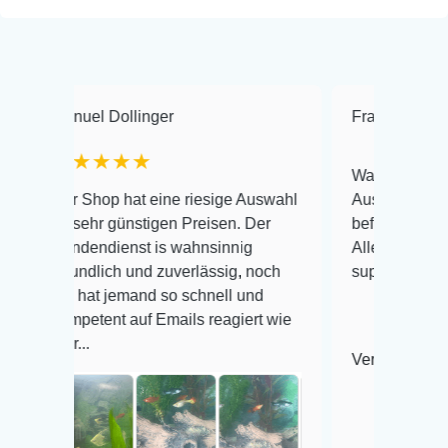
 Dollinger
Frank Hackmayer
★
★★★
Warenanlieferung Top und 
op hat eine riesige Auswahl
Auswahl plus gesundheitli
r günstigen Preisen. Der
befinden der Fische einwan
dienst is wahnsinnig
Alles ist quick lebendig un
lich und zuverlässig, noch
super Zustand. Gerne wied
t jemand so schnell und
ent auf Emails reagiert wie
Veröffentlicht auf Google