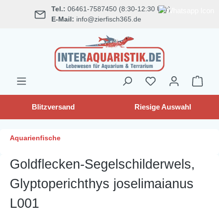
Tel.:
06461-7587450 (8:30-12:30 Uhr)
alt springen
E-Mail:
info@zierfisch365.de
Blitzversand
Riesige Auswahl
Aquarienfische
Goldflecken-Segelschilderwels,
Glyptoperichthys joselimaianus
L001