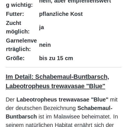
nein, aber empfehlenswert
g wichtig:
Futter:
pflanzliche Kost
Zucht
ja
möglich:
Garnelenve
nein
rträglich:
Größe:
bis zu 15 cm
Im Detail: Schabemaul-Buntbarsch,
Labeotropheus trewavasae "Blue"
Der
Labeotropheus trewavasae "Blue"
mit
der deutschen Bezeichnung
Schabemaul-
Buntbarsch
ist im Malawisee beheimatet. In
seinem natürlichen Habitat ernährt sich der