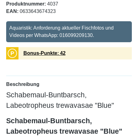
Produktnummer:
4037
EAN:
0633643674323
Aquaristik: Anforderung aktueller Fischfotos und
Videos per WhatsApp: 016099209130.
P
Bonus-Punkte: 42
Beschreibung
Schabemaul-Buntbarsch,
Labeotropheus trewavasae "Blue"
Schabemaul-Buntbarsch,
Labeotropheus trewavasae "Blue"