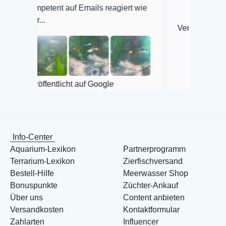
ent auf Emails reagiert wie
Veröffentlicht auf Google
entlicht auf Google
Info-Center
Aquarium-Lexikon
Partnerprogramm
Terrarium-Lexikon
Zierfischversand
Bestell-Hilfe
Meerwasser Shop
Bonuspunkte
Züchter-Ankauf
Über uns
Content anbieten
Versandkosten
Kontaktformular
Zahlarten
Influencer