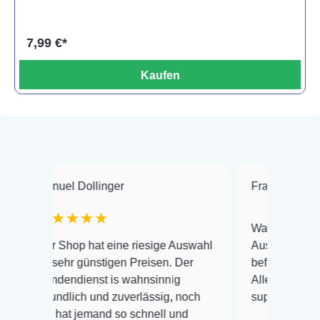
7,99 €*
Kaufen
 Dollinger
Frank Hackmayer
★
★★★
Warenanlieferung Top und 
op hat eine riesige Auswahl
Auswahl plus gesundheitli
r günstigen Preisen. Der
befinden der Fische einwan
dienst is wahnsinnig
Alles ist quick lebendig un
lich und zuverlässig, noch
super Zustand. Gerne wied
t jemand so schnell und