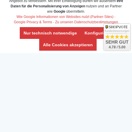
Angebot zu verbessern. Mit Ihrer Einwilligung dürfen wir außerdem
Ihre
Daten für die Personalisierung von Anzeigen
nutzen und an Partner
Daten­schutz­erklärung
wie
Google
übermitteln.
Widerrufs­recht /Widerrufs­formular
Wie Google Informationen von Websites nutzt (Partner-Sites)
·
Google Privacy & Terms
·
Zu unseren Datenschutzbestimmungen
AGB & Info
Impressum
Kundenbewertungen
Nur technisch notwendige
Konfigurieren
Umwelt und Entsorgung
SEHR GUT
Alle Cookies akzeptieren
4.78 / 5.00
Vertrag widerrufen
* Alle Preise inkl. ges. MwSt. zzgl.
Versandkosten
Zierfische, Garnelen, Krebse, Wasserschnecken (Wirbellose),
Aquarienpflanzen & Aquarium-Zubehör preiswert online kaufen.
© Copyright 2024 Interaquaristik.de Shop, Aquarium und
Gartenteich Shop. Alle Rechte vorbehalten.