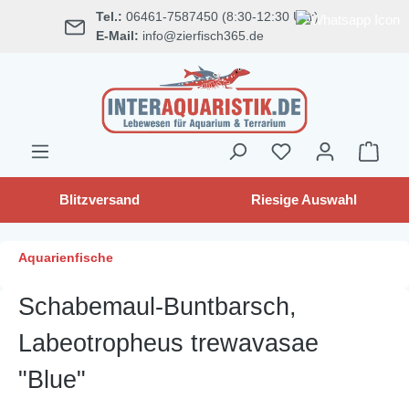
Tel.:
06461-7587450 (8:30-12:30 Uhr)
alt springen
E-Mail:
info@zierfisch365.de
Blitzversand
Riesige Auswahl
Aquarienfische
Schabemaul-Buntbarsch,
Labeotropheus trewavasae
"Blue"