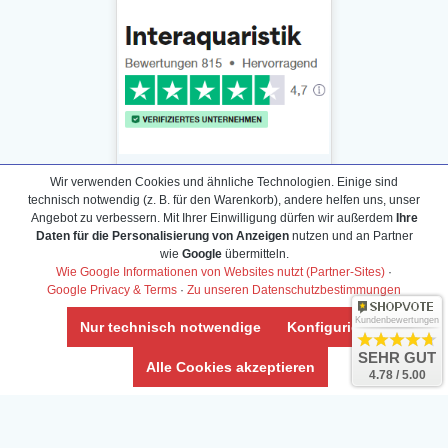
Wir verwenden Cookies und ähnliche Technologien. Einige sind
technisch notwendig (z. B. für den Warenkorb), andere helfen uns, unser
Angebot zu verbessern. Mit Ihrer Einwilligung dürfen wir außerdem
Ihre
Daten für die Personalisierung von Anzeigen
nutzen und an Partner
Daten­schutz­erklärung
wie
Google
übermitteln.
Widerrufs­recht /Widerrufs­formular
Wie Google Informationen von Websites nutzt (Partner-Sites)
·
Google Privacy & Terms
·
Zu unseren Datenschutzbestimmungen
AGB & Info
Impressum
Kundenbewertungen
Nur technisch notwendige
Konfigurieren
Umwelt und Entsorgung
SEHR GUT
Alle Cookies akzeptieren
4.78 / 5.00
Vertrag widerrufen
* Alle Preise inkl. ges. MwSt. zzgl.
Versandkosten