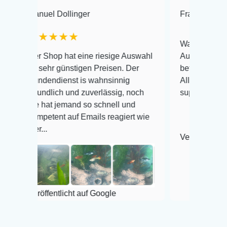
l Dollinger
Frank Hackmayer
★
★★★
Warenanlieferung Top und 
op hat eine riesige Auswahl
Auswahl plus gesundheitli
r günstigen Preisen. Der
befinden der Fische einwan
ndienst is wahnsinnig
Alles ist quick lebendig un
lich und zuverlässig, noch
super Zustand. Gerne wied
t jemand so schnell und
ent auf Emails reagiert wie
Veröffentlicht auf Google
entlicht auf Google