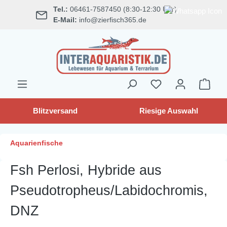
Tel.:
06461-7587450 (8:30-12:30 Uhr)
alt springen
E-Mail:
info@zierfisch365.de
Blitzversand
Riesige Auswahl
Aquarienfische
Fsh Perlosi, Hybride aus
Pseudotropheus/Labidochromis,
DNZ