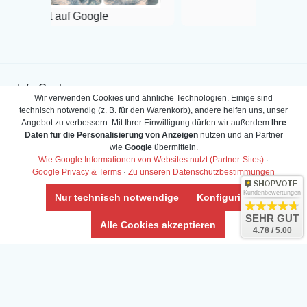
 Google
Info-Center
Wir verwenden Cookies und ähnliche Technologien. Einige sind
Aquarium-Lexikon
Partnerprogramm
technisch notwendig (z. B. für den Warenkorb), andere helfen uns, unser
Terrarium-Lexikon
Zierfischversand
Angebot zu verbessern. Mit Ihrer Einwilligung dürfen wir außerdem
Ihre
Daten für die Personalisierung von Anzeigen
nutzen und an Partner
Bestell-Hilfe
Meerwasser Shop
wie
Google
übermitteln.
Bonuspunkte
Züchter-Ankauf
Wie Google Informationen von Websites nutzt (Partner-Sites)
·
Über uns
Content anbieten
Google Privacy & Terms
·
Zu unseren Datenschutzbestimmungen
Versandkosten
Kontaktformular
Kundenbewertungen
Nur technisch notwendige
Konfigurieren
Zahlarten
Influencer
SEHR GUT
Blog
Abholung
Alle Cookies akzeptieren
4.78 / 5.00