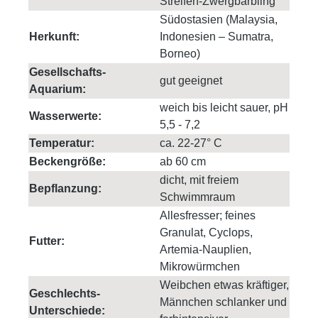
Streifen-Zwergbärbling
Südostasien (Malaysia,
Herkunft:
Indonesien – Sumatra,
Borneo)
Gesellschafts-
gut geeignet
Aquarium:
weich bis leicht sauer, pH
Wasserwerte:
5,5 - 7,2
Temperatur:
ca. 22-27° C
Beckengröße:
ab 60 cm
dicht, mit freiem
Bepflanzung:
Schwimmraum
Allesfresser; feines
Granulat, Cyclops,
Futter:
Artemia-Nauplien,
Mikrowürmchen
Weibchen etwas kräftiger,
Geschlechts-
Männchen schlanker und
Unterschiede: