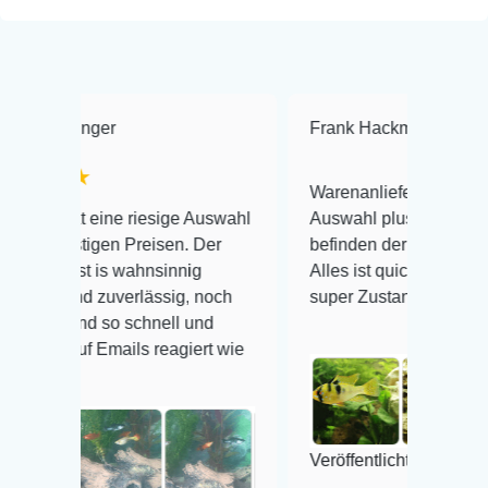
Frank Hackmayer
★★★★
Warenanlieferung Top und die
 riesige Auswahl
Auswahl plus gesundheitliches
 Preisen. Der
befinden der Fische einwandfrei.
wahnsinnig
Alles ist quick lebendig und im
verlässig, noch
super Zustand. Gerne wieder 😃
 schnell und
ils reagiert wie
Veröffentlicht auf Google