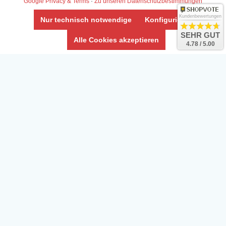
Google Privacy & Terms
·
Zu unseren Datenschutzbestimmungen
AGB & Info
Impressum
Kundenbewertungen
Nur technisch notwendige
Konfigurieren
Umwelt und Entsorgung
SEHR GUT
Alle Cookies akzeptieren
4.78 / 5.00
Vertrag widerrufen
* Alle Preise inkl. ges. MwSt. zzgl.
Versandkosten
Zierfische, Garnelen, Krebse, Wasserschnecken (Wirbellose),
Aquarienpflanzen & Aquarium-Zubehör preiswert online kaufen.
© Copyright 2024 Interaquaristik.de Shop, Aquarium und
Gartenteich Shop. Alle Rechte vorbehalten.