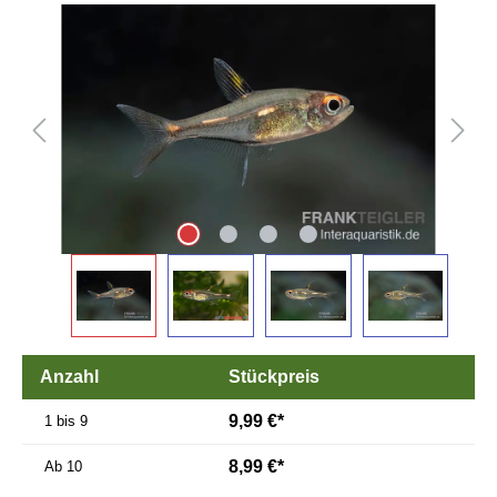
Bildergalerie überspringen
Anzahl
Stückpreis
9,99 €*
1 bis 9
8,99 €*
Ab
10