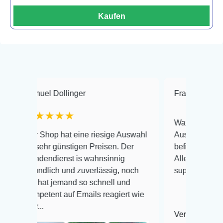
Kaufen
uel Dollinger
Frank Hackmayer
★★★★
Warenanlieferung Top un
 Shop hat eine riesige Auswahl
Auswahl plus gesundheit
sehr günstigen Preisen. Der
befinden der Fische einw
dendienst is wahnsinnig
Alles ist quick lebendig 
undlich und zuverlässig, noch
super Zustand. Gerne wi
 hat jemand so schnell und
petent auf Emails reagiert wie
..