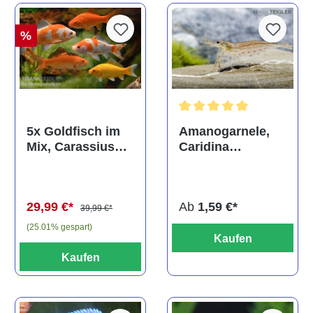
%
Durchschnittliche Bewertun
Amanogarnele,
5x Goldfisch im
Caridina
Mix, Carassius
multidentata
auratus
(Kaltwasser)
Ab
1,59 €*
29,99 €*
39,99 €*
(25.01% gespart)
Kaufen
Kaufen