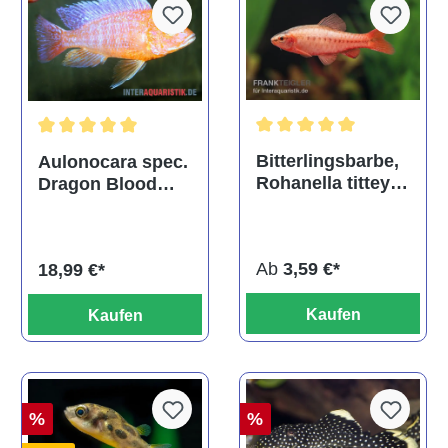
Durchschnittliche Bewertu
Durchschnittliche Bewertung von 5 von 5 Sternen
Bitterlingsbarbe,
Aulonocara spec.
Rohanella titteya,
Dragon Blood
ehem. Puntius
albino, DNZ
titteya
Ab
3,59 €*
18,99 €*
Kaufen
Kaufen
%
%