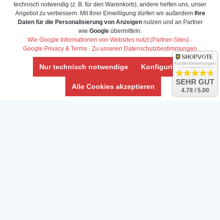
technisch notwendig (z. B. für den Warenkorb), andere helfen uns, unser
Angebot zu verbessern. Mit Ihrer Einwilligung dürfen wir außerdem
Ihre
Daten für die Personalisierung von Anzeigen
nutzen und an Partner
wie
Google
übermitteln.
Wie Google Informationen von Websites nutzt (Partner-Sites)
·
Google Privacy & Terms
·
Zu unseren Datenschutzbestimmungen
Kundenbewertungen
Nur technisch notwendige
Konfigurieren
SEHR GUT
Alle Cookies akzeptieren
4.78 / 5.00
Daten­schutz­erklärung
Widerrufs­recht /Widerrufs­formular
AGB & Info
Impressum
Umwelt und Entsorgung
Vertrag widerrufen