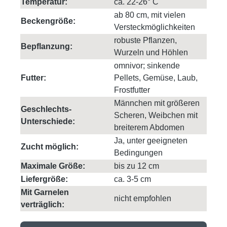
Temperatur:
ca. 22-26° C
ab 80 cm, mit vielen
Beckengröße:
Versteckmöglichkeiten
robuste Pflanzen,
Bepflanzung:
Wurzeln und Höhlen
omnivor; sinkende
Futter:
Pellets, Gemüse, Laub,
Frostfutter
Männchen mit größeren
Geschlechts-
Scheren, Weibchen mit
Unterschiede:
breiterem Abdomen
Ja, unter geeigneten
Zucht möglich:
Bedingungen
Maximale Größe:
bis zu 12 cm
Liefergröße:
ca. 3-5 cm
Mit Garnelen
nicht empfohlen
verträglich: