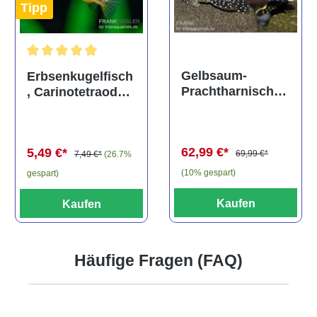
Tipp
Durchschnittliche Bewertung von 5 von 5 Sternen
Gelbsaum-
Erbsenkugelfisch
Prachtharnischw
, Carinotetraodon
els, L81,
travancoricus
Baryancistrus
(Minifisch)
spec., 6-8 cm
62,99 €*
5,49 €*
69,99 €*
7,49 €*
(26.7%
(10% gespart)
gespart)
Kaufen
Kaufen
Häufige Fragen (FAQ)