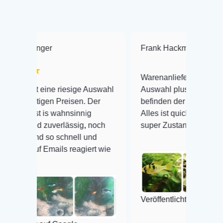
Frank Hackmayer
★★★★
Warenanlieferung Top und die
 riesige Auswahl
Auswahl plus gesundheitliches
 Preisen. Der
befinden der Fische einwandfrei.
wahnsinnig
Alles ist quick lebendig und im
erlässig, noch
super Zustand. Gerne wieder 😃
 schnell und
ils reagiert wie
Veröffentlicht auf Google